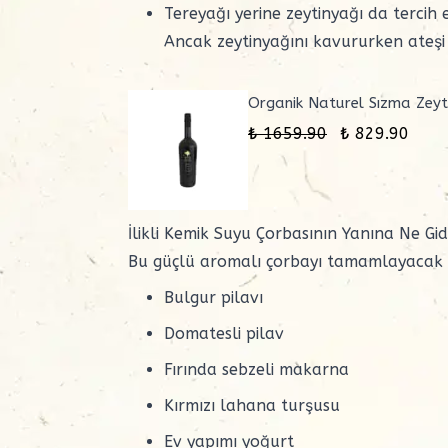
Tereyağı yerine
zeytinyağı
da tercih ed
Ancak zeytinyağını kavururken ateşi
Organik Naturel Sızma Zeyt
₺ 1659.90
₺ 829.90
İlikli Kemik Suyu Çorbasının Yanına Ne Gi
Bu güçlü aromalı çorbayı tamamlayacak le
Bulgur pilavı
Domatesli pilav
Fırında sebzeli makarna
Kırmızı lahana turşusu
Ev yapımı yoğurt