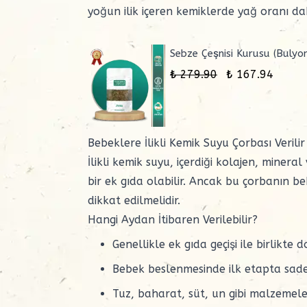
yoğun ilik içeren kemiklerde yağ oranı dah
Sebze Çeşnisi Kurusu (Bulyon
₺ 279.90
₺ 167.94
Bebeklere İlikli Kemik Suyu Çorbası Verilir
İlikli kemik suyu, içerdiği kolajen, minera
bir
ek gıda
olabilir. Ancak bu çorbanın b
dikkat edilmelidir.
Hangi Aydan İtibaren Verilebilir?
Genellikle
ek gıda
geçişi ile birlikte 
Bebek beslenmesinde ilk etapta sade v
Tuz, baharat, süt, un gibi malzemeler