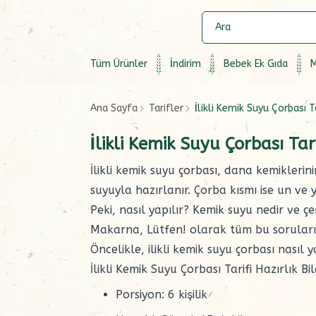
Tüm Ürünler
İndirim
Bebek Ek Gıda
M
Ana Sayfa
Tarifler
İlikli Kemik Suyu Çorbası Ta
İlikli Kemik Suyu Çorbası Tari
İlikli kemik suyu çorbası
, dana kemiklerin
suyuyla hazırlanır. Çorba kısmı ise un v
Peki, nasıl yapılır? Kemik suyu nedir ve çeş
Makarna, Lütfen!
olarak tüm bu soruları
Öncelikle, ilikli kemik suyu çorbası nasıl ya
İlikli Kemik Suyu Çorbası Tarifi Hazırlık Bil
Porsiyon: 6 kişilik