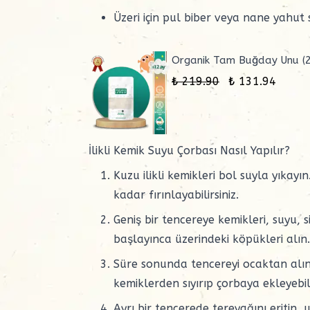
Üzeri için pul biber veya nane yahut
Organik Tam Buğday Unu (
₺ 219.90
₺ 131.94
İlikli Kemik Suyu Çorbası Nasıl Yapılır?
Kuzu ilikli kemikleri bol suyla yıkayı
kadar fırınlayabilirsiniz.
Geniş bir tencereye kemikleri, suyu, 
başlayınca üzerindeki köpükleri alın.
Süre sonunda tencereyi ocaktan alın.
kemiklerden sıyırıp çorbaya ekleyebili
Ayrı bir tencerede tereyağını eritin