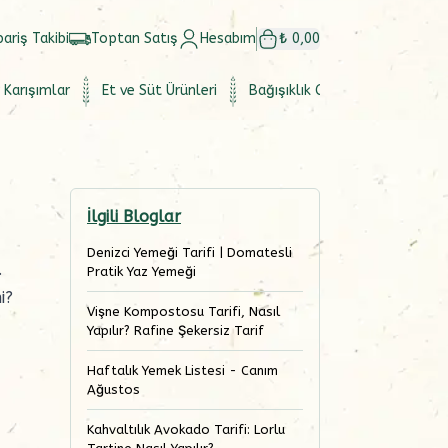
pariş Takibi
Toptan Satış
Hesabım
₺ 0,00
 Karışımlar
Et ve Süt Ürünleri
Bağışıklık Güçlendirici
Set
İlgili Bloglar
Denizci Yemeği Tarifi | Domatesli
.
Pratik Yaz Yemeği
i?
Vişne Kompostosu Tarifi, Nasıl
Yapılır? Rafine Şekersiz Tarif
Haftalık Yemek Listesi - Canım
Ağustos
Kahvaltılık Avokado Tarifi: Lorlu