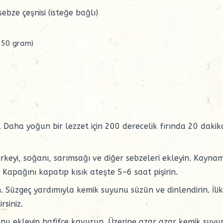
sebze çeşnisi
(isteğe bağlı)
250 gram)
n. Daha yoğun bir lezzet için 200 derecelik fırında 20 dakik
sirkeyi, soğanı, sarımsağı ve diğer sebzeleri ekleyin. Kayn
 Kapağını kapatıp kısık ateşte 5–6 saat pişirin.
 Süzgeç yardımıyla kemik suyunu süzün ve dinlendirin. İlik
rsiniz.
, unu ekleyip hafifçe kavurun. Üzerine azar azar kemik suyu