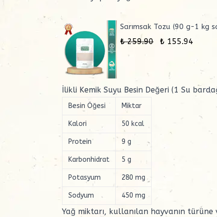
Sarımsak Tozu (90 g-1 kg s
₺ 259.90
₺ 155.94
İlikli Kemik Suyu Besin Değeri (1 Su barda
Besin Öğesi
Miktar
Kalori
50 kcal
Protein
9 g
Karbonhidrat
5 g
Potasyum
280 mg
Sodyum
450 mg
Yağ miktarı, kullanılan hayvanın türüne ve