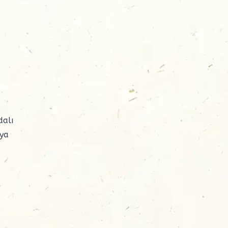
dalı
aya