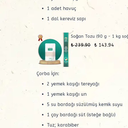
1 adet havuç
1 dal kereviz sapı
Soğan Tozu (90 g - 1 kg so
₺ 239.90
₺ 143.94
Çorba İçin:
2 yemek kaşığı
tereyağı
1 yemek kaşığı
un
5 su bardağı süzülmüş kemik suyu
1 çay bardağı süt (isteğe bağlı)
Tuz
,
karabiber