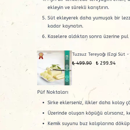
ekleyin ve sürekli karıştırın.
Süt ekleyerek daha yumuşak bir lezze
kadar kaynatın.
Kaselere aldıktan sonra üzerine pul b
Tuzsuz Tereyağı (Ezgi Süt 
₺ 499.90
₺ 299.94
Püf Noktaları
Sirke
eklerseniz, ilikler daha kolay ç
Üzerinde oluşan köpüğü alırsanız, k
Kemik suyunu buz kalıplarına döküp d