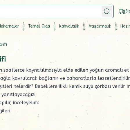
Si
akarnalar
Temel Gıda
Kahvaltılık
Atıştırmalık
Hazır
rifi
fi
in saatlerce kaynatılmasıyla elde edilen yoğun aromalı et
e yağla kavrularak bağlanır ve
baharatlarla
lezzetlendirilir
itleri nelerdir? Bebeklere ilikli kemik suyu çorbası verilir m
 yanıtlayacağız!
pılır, inceleyelim:
gileri