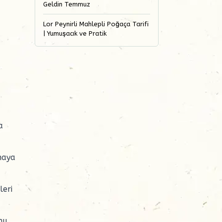
Geldin Temmuz
Lor Peynirli Mahlepli Poğaça Tarifi
| Yumuşacık ve Pratik
a
amaya
leri
nu