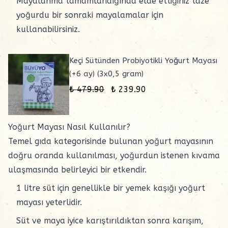
Mayalanma tamamlandığında elde ettiğiniz taze
yoğurdu bir sonraki mayalamalar için
kullanabilirsiniz.
Keçi Sütünden Probiyotikli Yoğurt Mayası
(+6 ay) (3x0,5 gram)
₺ 479.90
₺ 239.90
Yoğurt Mayası Nasıl Kullanılır?
Temel gıda
kategorisinde bulunan yoğurt mayasının
doğru oranda kullanılması, yoğurdun istenen kıvama
ulaşmasında belirleyici bir etkendir.
1 litre süt için genellikle bir yemek kaşığı yoğurt
mayası yeterlidir.
Süt ve
maya
iyice karıştırıldıktan sonra karışım,