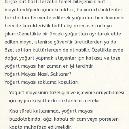
birçok süt bazlı lezzetin temel bileşenidir. Süt
mayalandığında içindeki laktoz, bu yararlı bakteriler
tarafından fermente edilerek yoğurdun hem kıvamını
hem de karakteristik hafif ekşi aromasını ortaya
çıkarır.Genellikle bir önceki yoğurttan ayrılarak elde
edilen
maya
, istenirse güvenilir üreticilerden ya da
özel satılan kültürlerden de alınabilir. Özellikle evde
doğal yoğurt yapmak isteyenler için katkısız ve taze
yoğurt mayası her zaman en iyi tercihtir.
Yoğurt Mayası Nasıl Saklanır?
Yoğurt mayası saklama koşulları:
Yoğurt mayasının tazeliğini ve işlevini koruyabilmesi
için uygun koşullarda saklanması gerekir.
Kısa süreli kullanımda,
yoğurt mayası
buzdolabında, ağzı kapalı bir cam veya porselen
kapta muhafaza edilmelidir.