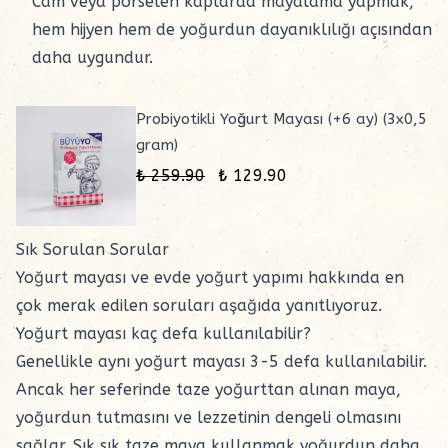
Cam veya porselen kaplarda mayalama yapmak,
hem hijyen hem de yoğurdun dayanıklılığı açısından
daha uygundur.
Probiyotikli Yoğurt Mayası (+6 ay) (3x0,5
gram)
₺ 259.90
₺ 129.90
Sık Sorulan Sorular
Yoğurt mayası ve evde yoğurt yapımı hakkında en
çok merak edilen soruları aşağıda yanıtlıyoruz.
Yoğurt mayası kaç defa kullanılabilir?
Genellikle aynı yoğurt mayası 3-5 defa kullanılabilir.
Ancak her seferinde taze yoğurttan alınan maya,
yoğurdun tutmasını ve lezzetinin dengeli olmasını
sağlar. Sık sık taze maya kullanmak yoğurdun daha