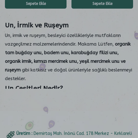
Sepete Ekle
Sepete Ekle
Un, İrmik ve Ruşeym
Un, irmik ve ruşeym, besleyici özellikleriyle mutfakların
vazgeçilmez malzemelerindendir. Makarna Lütfen,
organik
tam buğday unu, badem unu, karabuğday filizi unu,
organik irmik, kırmızı mercimek unu, yeşil mercimek unu ve
ruşeym
gibi katkısız ve doğal ürünleriyle sağlıklı beslenmeyi
destekler.
Un Çeşitleri Nedir?
Farklı besin değerlerine sahip un çeşitleri, değişik tarifler için
kullanılabilir. Makarna Lütfen’in sunduğu bazı un çeşitleri
şunlardır:
Organik Tam Buğday Unu:
Besleyici lif ve protein içerir.
Glutensiz Karabuğday Filizi Unu:
Gluten intoleransı olanlar
Üretim :
Demirtaş Mah. İnönü Cad. 178 Merkez - Kırklareli