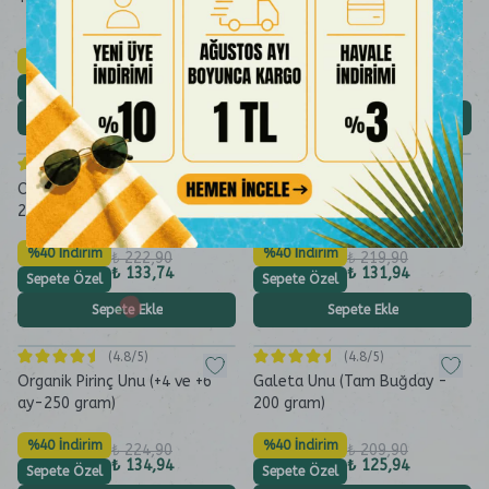
(Katkısız - 250 gram)
%40 İndirim
%40 İndirim
₺ 259,90
₺ 309,90
₺ 155,94
₺ 185,94
Sepete Özel
Sepete Özel
Sepete Ekle
Sepete Ekle
(
4.8
/5)
(
5.0
/5)
Organik Buğday Unu (+8 ay-
Ruşeymli Krep Unu Karışımı
250 gram)
(Katkısız-177 gram)
%40 İndirim
%40 İndirim
₺ 222,90
₺ 219,90
₺ 133,74
₺ 131,94
Sepete Özel
Sepete Özel
Sepete Ekle
Sepete Ekle
(
4.8
/5)
(
4.8
/5)
Organik Pirinç Unu (+4 ve +6
Galeta Unu (Tam Buğday -
ay-250 gram)
200 gram)
%40 İndirim
%40 İndirim
₺ 224,90
₺ 209,90
₺ 134,94
₺ 125,94
Sepete Özel
Sepete Özel