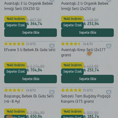
Avantajlı 3 lü Organik Bebek
Avantajlı 2 li Organik Bebek
İrmiği Seti (3X250 G)
İrmiği Seti (2x250 g)
%40 İndirim
%40 İndirim
₺ 607,90
₺ 419,90
₺ 364,74
₺ 251,94
Sepete Özel
Sepete Özel
Sepete Ekle
Sepete Ekle
(
5.0
/5)
(
4.6
/5)
Efsane 5 li Bebek Ek Gıda Seti
Avantajlı Krep Seti (2x177
gram)
%40 İndirim
%40 İndirim
₺ 1.174,90
₺ 422,90
₺ 704,94
₺ 253,74
Sepete Özel
Sepete Özel
Sepete Ekle
Sepete Ekle
(
4.8
/5)
(
5.0
/5)
Başlangıç Bebek Ek Gıda Seti
Sebzeli Tam Buğday Poğaça
(+6-8 Ay)
Karışımı (375 gram)
%40 İndirim
%40 İndirim
₺ 1.084,90
₺ 302,90
₺ 650,94
₺ 181,74