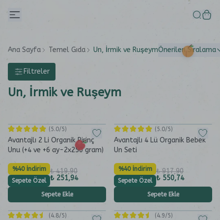
Ana Sayfa
Temel Gıda
Un, İrmik ve Ruşeym
Önerilen Sıralama
Filtreler
Un, İrmik ve Ruşeym
(
5.0
/5)
(
5.0
/5)
Avantajlı 2 Li Organik Pirinç
Avantajlı 4 Lü Organik Bebek
Unu (+4 ve +6 ay-2x250 gram)
Un Seti
%40 İndirim
%40 İndirim
₺ 419,90
₺ 917,90
₺ 251,94
₺ 550,74
Sepete Özel
Sepete Özel
Sepete Ekle
Sepete Ekle
(
4.8
/5)
(
4.9
/5)