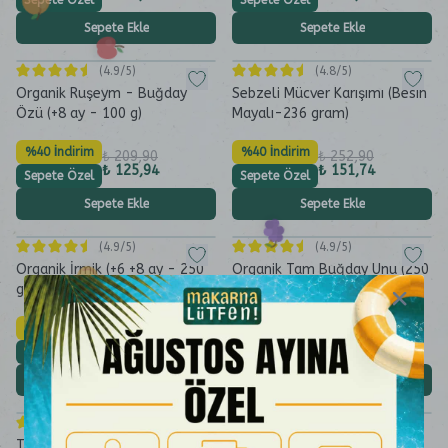
Sepete Özel
Sepete Özel
Sepete Ekle
Sepete Ekle
(
4.9
/5)
(
4.8
/5)
Organik Ruşeym - Buğday
Sebzeli Mücver Karışımı (Besin
Özü (+8 ay - 100 g)
Mayalı-236 gram)
%40 İndirim
%40 İndirim
₺ 209,90
₺ 252,90
₺ 125,94
₺ 151,74
Sepete Özel
Sepete Özel
Sepete Ekle
Sepete Ekle
(
4.9
/5)
(
4.9
/5)
Organik İrmik (+6 +8 ay - 250
Organik Tam Buğday Unu (250
gram)
gram)
%40 İndirim
%40 İndirim
₺ 224,90
₺ 228,90
₺ 134,94
₺ 137,34
Sepete Özel
Sepete Özel
Sepete Ekle
Sepete Ekle
(
4.8
/5)
(
5.0
/5)
Tam Siyez Unu (250 gram)
Organik Keçiboynuzu Unu