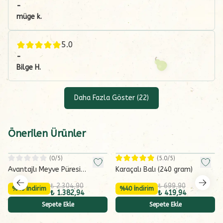
-
müge
k.
5.0
-
Bilge
H.
Daha Fazla Göster
(
22
)
Önerilen Ürünler
(
0
/5)
(
5.0
/5)
Avantajlı Meyve Püresi
Karaçalı Balı (240 gram)
(Armut-Kayısı-İncir) 6x130 g
₺ 2.304,90
₺ 699,90
%40 İndirim
%40 İndirim
₺ 1.382,94
₺ 419,94
Sepete Ekle
Sepete Ekle