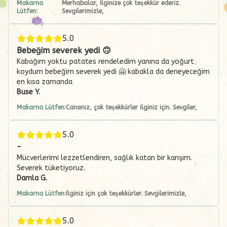
Makarna
Merhabalar, İlginize çok teşekkür ederiz.
Lütfen:
Sevgilerimizle,
5.0
Bebeğim severek yedi 🙃
Kabağım yoktu patates rendeledim yanına da yoğurt
koydum bebeğim severek yedi 🤗 kabakla da deneyeceğim
en kısa zamanda
Buse
Y.
Makarna Lütfen:
Cansınız, çok teşekkürler ilginiz için. Sevgiler,
5.0
-
Mücverlerimi lezzetlendiren, sağlık katan bir karışım.
Severek tüketiyoruz.
Damla
G.
Makarna Lütfen:
İlginiz için çok teşekkürler. Sevgilerimizle,
5.0