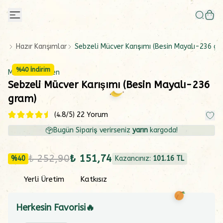
Hazır Karışımlar
Sebzeli Mücver Karışımı (Besin Mayalı-236 gr
%
40
İndirim
Makarna Lütfen
Sebzeli Mücver Karışımı (Besin Mayalı-236
gram)
(
4.8
/5)
22 Yorum
Bugün Sipariş verirseniz
yarın
kargoda!
₺ 252,90
₺ 151,74
%
40
Kazancınız:
101.16
TL
Yerli Üretim
Katkısız
Herkesin Favorisi🔥