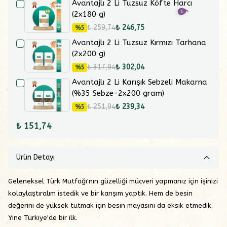
Avantajlı 2 Li Tuzsuz Köfte Harcı
(2x180 g)
₺ 259,74
₺ 246,75
%
5
Avantajlı 2 Li Tuzsuz Kırmızı Tarhana
(2x200 g)
₺ 317,94
₺ 302,04
%
5
Avantajlı 2 Li Karışık Sebzeli Makarna
(%35 Sebze-2x200 gram)
₺ 251,94
₺ 239,34
%
5
₺ 151,74
Ürün Detayı
Geleneksel Türk Mutfağı'nın güzelliği mücveri yapmanız için işinizi
kolaylaştıralım istedik ve bir karışım yaptık. Hem de besin
değerini de yüksek tutmak için besin mayasını da eksik etmedik.
Yine Türkiye'de bir ilk.