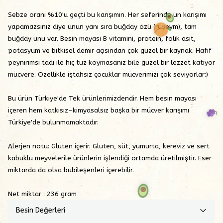
Sebze oranı %10'u geçti bu karışımın. Her seferinde un karışımı
yapamazsınız diye unun yanı sıra buğday özü (ruşeym), tam
buğday unu var. Besin mayası B vitamini, protein, folik asit,
potasyum ve bitkisel demir açısından çok güzel bir kaynak. Hafif
peynirimsi tadı ile hiç tuz koymasanız bile güzel bir lezzet katıyor
mücvere. Özellikle iştahsız çocuklar mücverimizi çok seviyorlar:)
Bu ürün Türkiye'de Tek ürünlerimizdendir. Hem besin mayası
içeren hem katkısız-kimyasalsız başka bir mücver karışımı
Türkiye'de bulunmamaktadır.
Alerjen notu:
Gluten içerir. Gluten, süt, yumurta, kereviz ve sert
kabuklu meyvelerile ürünlerin işlendiği ortamda üretilmiştir. Eser
miktarda da olsa bubileşenleri içerebilir.
Net miktar : 236 gram
Besin Değerleri