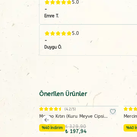
5.0
-
Emre
T.
5.0
-
Duygu
Ö.
Önerilen Ürünler
(
4.2
/5)
Mango Kıtırı (Kuru Meyve Cipsi
Mercim
Dondurularak Kurutulmuş Freeze
Karışı
₺ 329,90
Dried-20 g)
%40 İndirim
%40 İ
₺ 197,94