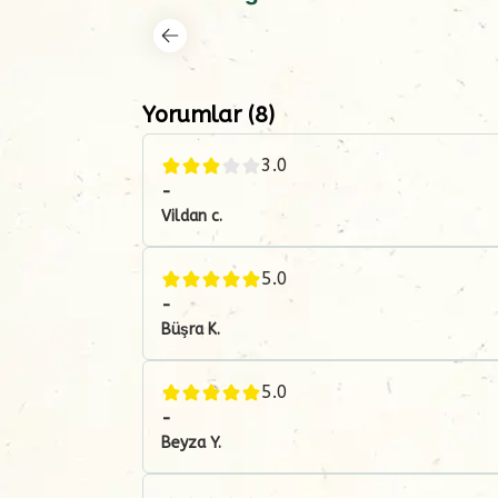
Yorumlar
(
8
)
3.0
-
Vildan
c.
5.0
-
Büşra
K.
5.0
-
Beyza
Y.