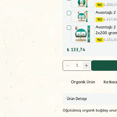
₺ 259,7
%
5
Avantajlı 2
₺ 317,9
%
5
Avantajlı 2
2x200 gra
₺ 251,9
%
5
₺ 133,74
1
Organik Ürün
Katkısı
Ürün Detayı
Öğütülmüş organik buğday ununu 