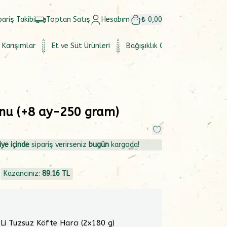
pariş Takibi
Toptan Satış
Hesabım
₺ 0,00
 Karışımlar
Et ve Süt Ürünleri
Bağışıklık Güçlendirici
Set
nu (+8 ay-250 gram)
ye içinde
sipariş verirseniz
bugün
kargoda!
4
Kazancınız:
89.16
TL
 Li Tuzsuz Köfte Harcı (2x180 g)