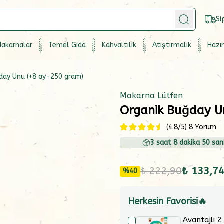
Si
akarnalar
Temel Gıda
Kahvaltılık
Atıştırmalık
Hazır
day Unu (+8 ay-250 gram)
Makarna Lütfen
Organik Buğday U
(
4.8
/5)
8 Yorum
3
saat
8
dakika
50
sani
₺ 222,90
₺ 133,7
%
40
Herkesin Favorisi🔥
Avantajlı 2