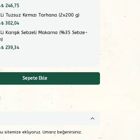
4
₺ 246,75
 Li Tuzsuz Kırmızı Tarhana (2x200 g)
4
₺ 302,04
 Li Karışık Sebzeli Makarna (%35 Sebze-
m)
4
₺ 239,34
Sepete Ekle
z
sitemize ekliyoruz. Umarız beğenirsiniz.