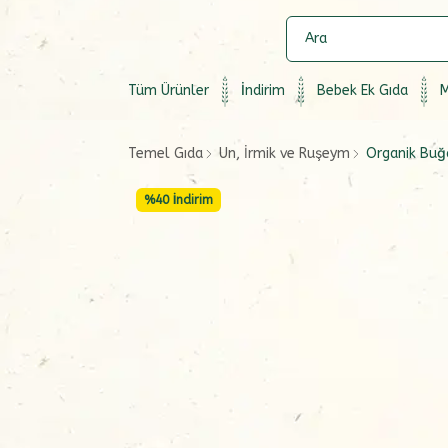
Tüm Ürünler
İndirim
Bebek Ek Gıda
M
Temel Gıda
Un, İrmik ve Ruşeym
Organik Buğ
%
40
İndirim