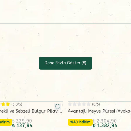
Daha Fazla Göster
(
8
)
(
5.0
/5)
(
0
/5)
ekli ve Sebzeli Bulgur Pilavı
Avantajlı Meyve Püresi (Avok
mı (250 gram)
Mango-Elma) 6x130 g
₺ 229,90
₺ 2.304,90
ndirim
%40 İndirim
₺ 137,94
₺ 1.382,94