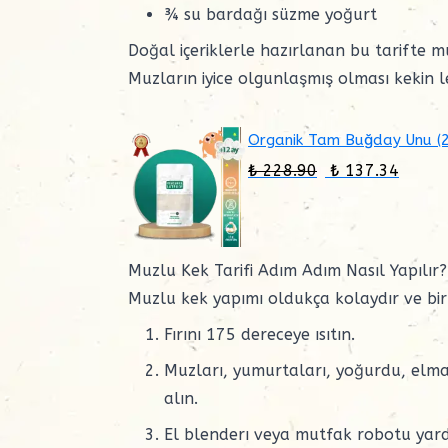
¾ su bardağı süzme yoğurt
Doğal içeriklerle hazırlanan bu tarifte 
Muzların iyice olgunlaşmış olması kekin le
Organik Tam Buğday Unu (
₺ 228.90
₺ 137.34
Muzlu Kek Tarifi Adım Adım Nasıl Yapılır?
Muzlu kek yapımı oldukça kolaydır ve bir
Fırını 175 dereceye ısıtın.
Muzları, yumurtaları, yoğurdu, elma 
alın.
El blenderı veya mutfak robotu yard