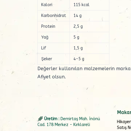
Kalori
115 kcal
Karbonhidrat
14 g
Protein
2,5 g
Yağ
5 g
Lif
1,5 g
Şeker
4-5 g
Değerler kullanılan malzemelerin marka ve
Afiyet olsun.
Makar
Üretim :
Demirtaş Mah. İnönü
Hikaye
Cad. 178 Merkez - Kırklareli
Satış N