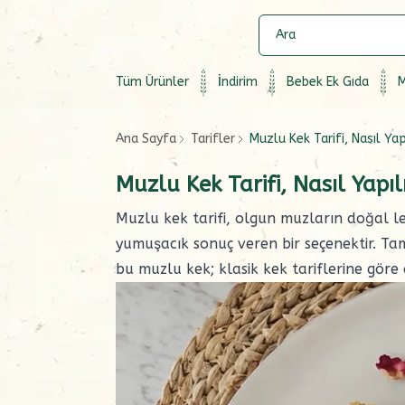
Tüm Ürünler
İndirim
Bebek Ek Gıda
M
Ana Sayfa
Tarifler
Muzlu Kek Tarifi, Nasıl Yap
Muzlu Kek Tarifi, Nasıl Yapıl
Muzlu kek tarifi, olgun muzların doğal le
yumuşacık sonuç veren bir seçenektir. T
bu muzlu kek; klasik kek tariflerine göre d