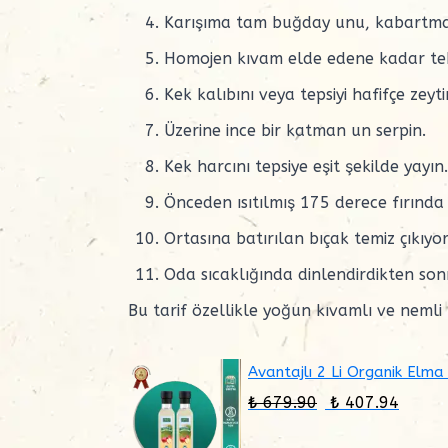
Karışıma tam buğday unu, kabartma t
Homojen kıvam elde edene kadar tekr
Kek kalıbını veya tepsiyi hafifçe zeyti
Üzerine ince bir katman un serpin.
Kek harcını tepsiye eşit şekilde yayın.
Önceden ısıtılmış 175 derece fırında 
Ortasına batırılan bıçak temiz çıkıyor
Oda sıcaklığında dinlendirdikten sonr
Bu tarif özellikle yoğun kıvamlı ve nemli 
Avantajlı 2 Li Organik Elma
₺ 679.90
₺ 407.94