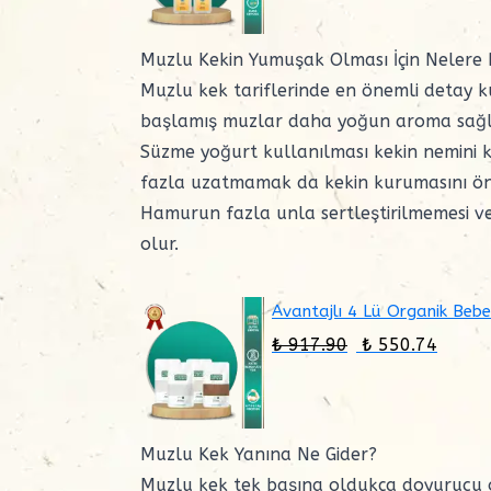
Muzlu Kekin Yumuşak Olması İçin Nelere D
Muzlu kek tariflerinde en önemli detay k
başlamış muzlar daha yoğun aroma sağl
Süzme yoğurt kullanılması kekin nemini k
fazla uzatmamak da kekin kurumasını önl
Hamurun fazla unla sertleştirilmemesi v
olur.
Avantajlı 4 Lü Organik Bebe
₺ 917.90
₺ 550.74
Muzlu Kek Yanına Ne Gider?
Muzlu kek tek başına oldukça doyurucu olsa