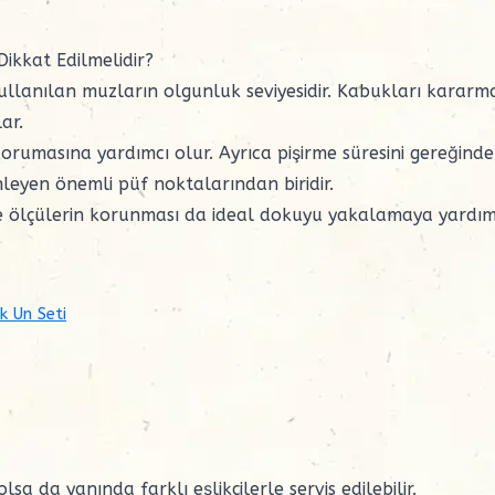
ikkat Edilmelidir?
ullanılan muzların olgunluk seviyesidir. Kabukları kararm
ar.
orumasına yardımcı olur. Ayrıca pişirme süresini gereğind
eyen önemli püf noktalarından biridir.
e ölçülerin korunması da ideal dokuyu yakalamaya yardım
k Un Seti
 da yanında farklı eşlikçilerle servis edilebilir.