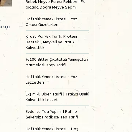
Bebek Meyve Püresi Rehberi | Ek
Gıdada Doğru Meyve Seçimi
,
Haftalık Yemek Listesi - Yaz
Ortası Güzellikleri
dukça
Kirazlı Pankek Tarifi: Protein
Destekli, Meyveli ve Pratik
Kahvaltılık
%100 Bitter Çikolatalı Yumuşatan
Marmelatlı Krep Tarifi
Haftalık Yemek Listesi - Yaz
Lezzetleri
Ekşimikli Biber Tarifi | Trakya Usulü
Kahvaltılık Lezzet
Evde Ice Tea Yapımı | Rafine
Şekersiz Pratik Ice Tea Tarifi
Haftalık Yemek Listesi - Hoş