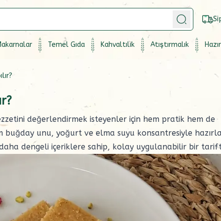
Si
akarnalar
Temel Gıda
Kahvaltılık
Atıştırmalık
Hazır
ılır?
ır?
zzetini değerlendirmek isteyenler için hem pratik hem de
am buğday unu, yoğurt ve elma suyu konsantresiyle hazırl
aha dengeli içeriklere sahip, kolay uygulanabilir bir tarifti