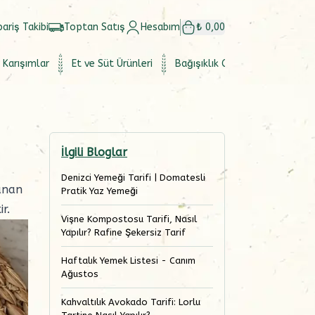
pariş Takibi
Toptan Satış
Hesabım
₺ 0,00
 Karışımlar
Et ve Süt Ürünleri
Bağışıklık Güçlendirici
Set
İlgili Bloglar
Denizci Yemeği Tarifi | Domatesli
anan
Pratik Yaz Yemeği
r.
Vişne Kompostosu Tarifi, Nasıl
Yapılır? Rafine Şekersiz Tarif
Haftalık Yemek Listesi - Canım
Ağustos
Kahvaltılık Avokado Tarifi: Lorlu