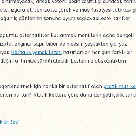
ırmayacak, ancak yeterli besin çeşitliliği sunacak tarif
sote, ızgara et, semizotlu çörek ve maş fasulyesi salatası gi
oğun iş günlerinin sonuna uyum sağlayabilecek tarifler
yoğurtlu alternatifler kullanmak menülerin daha dengeli
zotu, enginar sapı, biber ve mevsim yeşillikleri gibi yaz
ıyor.
Haftalık yemek listesi
hazırlarken her gün farklı bir
iliğini artırmak sürdürülebilir beslenme alışkanlıkları
eğerlendirmek için harika bir alternatif olan
pratik muz ke
an bu tarif; klasik keklere göre daha dengeli içerik sun
k Un Seti