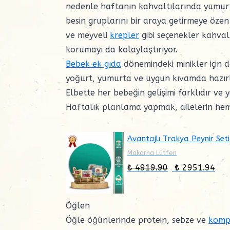
nedenle haftanın kahvaltılarında yumurta,
besin gruplarını bir araya getirmeye özen
ve meyveli
krepler
gibi seçenekler kahvaltı
korumayı da kolaylaştırıyor.
Bebek ek gıda
dönemindeki minikler için 
yoğurt, yumurta ve uygun kıvamda hazırla
Elbette her bebeğin gelişimi farklıdır ve 
Haftalık planlama yapmak, ailelerin hem a
Avantajlı Trakya Peynir Seti
Makarna Lütfen
₺ 4919.90
₺ 2951.94
Öğlen
Öğle öğünlerinde protein, sebze ve
komp