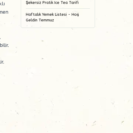
Şekersiz Pratik Ice Tea Tarifi
klı
emen
Haftalık Yemek Listesi - Hoş
Geldin Temmuz
,
lir.
r.