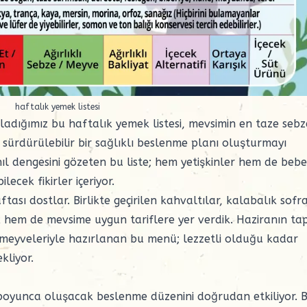
haftalık yemek listesi
ladığımız bu haftalık yemek listesi, mevsimin en taze sebz
 sürdürülebilir bir sağlıklı beslenme planı oluşturmayı
hıl dengesini gözeten bu liste; hem yetişkinler hem de beb
ecek fikirler içeriyor.
ı dostlar. Birlikte geçirilen kahvaltılar, kalabalık sofr
ik hem de mevsime uygun tariflere yer verdik. Haziranın ta
e meyveleriyle hazırlanan bu menü; lezzetli olduğu kadar
kliyor.
n boyunca oluşacak beslenme düzenini doğrudan etkiliyor. 