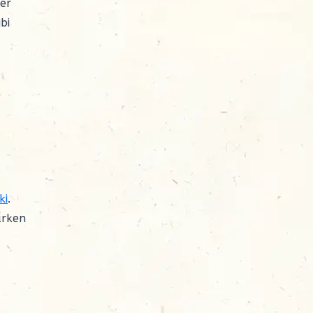
ler
bi
ki
.
arken