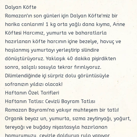
Dalyan Köfte
Ramazan'ın son günleri için Dalyan Köfte'miz bir
harika canlarım! 1 kg orta yağlı dana kıyma, Anne
Köftesi Harcımız, yumurta ve baharatlarla
hazırlanan
köfte harcının
içine bezelye, havuç ve
haşlanmış yumurtayı yerleştirip silindire
dönüştürüyoruz. Yaklaşık 40 dakika pişirdikten
sonra, salçalı sosuyla tekrar fırınlıyoruz.
Dilimlendiğinde içi sürpriz dolu görüntüsüyle
sofranızın yıldızı olacak!
Haftanın Özel Tarifleri
Haftanın Tatlısı: Cevizli Bayram Tatlısı
Ramazan Bayramı'na yakışır muhteşem bir tatlı!
Organik beyaz
un
, yumurta, sızma zeytinyağı, yoğurt,
tereyağı
ve buğday nişastasıyla hazırlanan
hamurumuzu, cevizle doldurup rulo yapıyor,