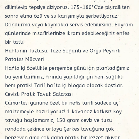
dilimleyip tepsiye diziyoruz. 175-180°C'de pişirdikten
sonra
elma özü
ve su karışımıyla şerbetliyoruz.
Dondurma veya kaymakla servis edebilirsiniz. Bayram
günlerinde misafirlerinize ikram edebileceğiniz enfes
bir tatlı!
Haftanın Tuzlusu: Taze Soğanlı ve Örgü Peynirli
Patates Mücveri
Hafta içi özellikle perşembe günü için planladığımız
bu yeni tarifimiz, fırında yapıldığı için hem sağlıklı
hem pratik! Tarif hafta içi blogda olacak dostlar.
Cevizli Pratik Tavuk Salatası
Cumartesi gününe özel bu nefis tarifi sadece üç
malzemeyle hazırlıyoruz! 1 kavanoz katkısız köy
tavuğu haşlamamız, 150 gram ceviz ve tuzu
rondoda çekince ortaya Çerkes tavuğuna çok
benzeyen ama çok daha pratik bir lezzet çıkıyor.