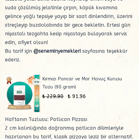
suda çözülmüş jelatinle çırpın, köpük kıvamına
gelince yağlı tepsiye yayıp bir saat dinlendirin, üzerini
streçleyip buzdolabında bir gece bekletin. Ertesi gün
nişastalı tezgahta kesip nişastaya bulayarak servis
edin, afiyet olsun!
Bu tarif için
@seneminyemekleri
sayfasına teşekkür
ederiz.
Kırmızı Pancar ve Mor Havuç Kurusu
Tozu (90 gram)
₺ 229.90
₺ 91.96
Haftanın Tuzlusu:
Patlıcan Pizzası
2 cm kalınlığında doğranmış patlıcan dilimleriyle
hazırlanan bu tarif, klasik pizzaya leziz bir alternatif.