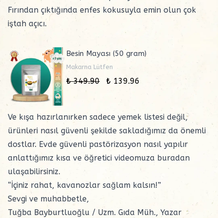
Fırından çıktığında enfes kokusuyla emin olun çok
iştah açıcı.
Besin Mayası (50 gram)
Makarna Lütfen
₺ 349.90
₺ 139.96
Ve kışa hazırlanırken sadece yemek listesi değil,
ürünleri nasıl güvenli şekilde sakladığımız da önemli
dostlar. Evde güvenli pastörizasyon nasıl yapılır
anlattığımız kısa ve öğretici videomuza
buradan
ulaşabilirsiniz.
“İçiniz rahat, kavanozlar sağlam kalsın!”
Sevgi ve muhabbetle,
Tuğba Bayburtluoğlu / Uzm. Gıda Müh., Yazar