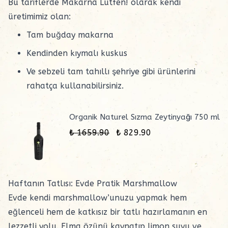
Bu tariflerde
Makarna Lütfen!
olarak kendi
üretimimiz olan:
Tam buğday makarna
Kendinden kıymalı kuskus
Ve
sebzeli tam tahıllı şehriye
gibi ürünlerini
rahatça kullanabilirsiniz.
Organik Naturel Sızma Zeytinyağı 750 ml
₺ 1659.90
₺ 829.90
Haftanın Tatlısı: Evde Pratik Marshmallow
Evde kendi marshmallow’unuzu yapmak hem
eğlenceli hem de katkısız bir tatlı hazırlamanın en
lezzetli yolu.
Elma özünü
kaynatıp limon suyu ve