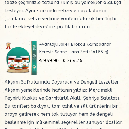
sebze çeşnimizle
tatlandırılmış bu yemekler oldukça
besleyici. Aynı zamanda sebzeden uzak duran
çocuklara sebze yedirme yöntemi olarak her türlü
tarife ekleyebileceğiniz pratik bir ürün.
Avantajlı Joker Brokoli Karnabahar
Kereviz Sebze Harcı Seti (3x165 g)
₺ 959.90
₺ 364.76
Akşam Sofralarında Doyurucu ve Dengeli Lezzetler
Akşam yemeklerinde haftanın yıldızı:
Mercimekli
Peynirli Kuskus
ve Garnitürlü Akıllı
Şehriye
Salatası
.
Bu tarifler;
bakliyat
, tam tahıl ve
süt ürünlerini
bir
araya getirerek hem tok tutuyor hem de dengeli
beslenme için mükemmel seçenekler sunuyor dostlar.