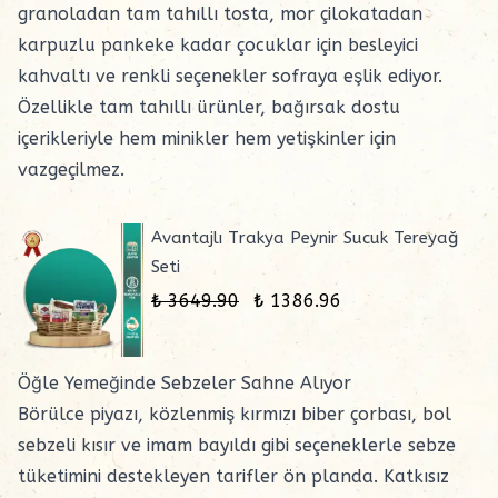
granoladan
tam tahıllı tosta,
mor çilokatadan
karpuzlu
pankeke
kadar çocuklar için besleyici
kahvaltı ve renkli seçenekler sofraya eşlik ediyor.
Özellikle tam tahıllı ürünler, bağırsak dostu
içerikleriyle hem minikler hem yetişkinler için
vazgeçilmez.
Avantajlı Trakya Peynir Sucuk Tereyağ
Seti
₺ 3649.90
₺ 1386.96
Öğle Yemeğinde Sebzeler Sahne Alıyor
Börülce piyazı, közlenmiş kırmızı biber
çorbası
, bol
sebzeli kısır ve imam bayıldı gibi seçeneklerle sebze
tüketimini destekleyen tarifler ön planda. Katkısız