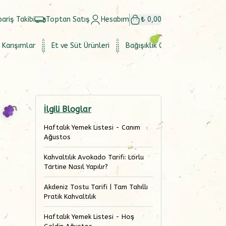
pariş Takibi
Toptan Satış
Hesabım
₺ 0,00
 Karışımlar
Et ve Süt Ürünleri
Bağışıklık Güçlendirici
Set
İlgili Bloglar
Haftalık Yemek Listesi - Canım
Ağustos
Kahvaltılık Avokado Tarifi: Lorlu
Tartine Nasıl Yapılır?
Akdeniz Tostu Tarifi | Tam Tahıllı
Pratik Kahvaltılık
Haftalık Yemek Listesi - Hoş