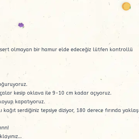
 sert olmayan bir hamur elde edeceğiz lütfen kontrollü
yoğuruyoruz.
arçalar kesip oklava ile 9-10 cm kadar açıyoruz.
a koyup kapatıyoruz.
ı kağıt serdiğiniz tepsiye diziyor, 180 derece fırında yaklaş
nnn!
ıklayınız...