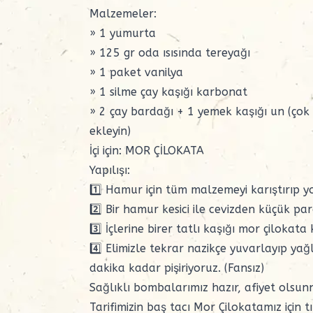
Malzemeler:
» 1 yumurta
» 125 gr oda ısısında tereyağı
» 1 paket vanilya
» 1 silme çay kaşığı karbonat
» 2 çay bardağı + 1 yemek kaşığı un (çok
ekleyin)
İçi için: MOR ÇİLOKATA
Yapılışı:
1️⃣ Hamur için tüm malzemeyi karıştırıp 
2️⃣ Bir hamur kesici ile cevizden küçük p
3️⃣ İçlerine birer tatlı kaşığı mor çilokat
4️⃣ Elimizle tekrar nazikçe yuvarlayıp yağl
dakika kadar pişiriyoruz. (Fansız)
Sağlıklı bombalarımız hazır, afiyet olsun
Tarifimizin baş tacı Mor Çilokatamız için
t