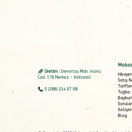
Makar
Üretim :
Demirtaş Mah. İnönü
Hikaye
Cad. 178 Merkez - Kırklareli
Satış N
Tarifle
0 (288) 214 07 08
Tuğba
Baybur
Sorular
İletişi
Blog