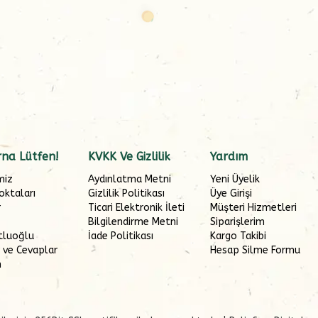
na Lütfen!
KVKK Ve Gizlilik
Yardım
miz
Aydınlatma Metni
Yeni Üyelik
oktaları
Gizlilik Politikası
Üye Girişi
r
Ticari Elektronik İleti
Müşteri Hizmetleri
Bilgilendirme Metni
Siparişlerim
tluoğlu
İade Politikası
Kargo Takibi
 ve Cevaplar
Hesap Silme Formu
m