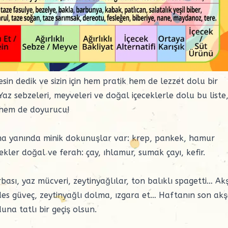
sin dedik ve sizin için hem pratik hem de lezzet dolu bir
 Yaz sebzeleri, meyveleri ve doğal içeceklerle dolu bu liste
ı hem de doyurucu!
ama yanında minik dokunuşlar var:
krep, pankek
, hamur
kler doğal ve ferah: çay, ıhlamur, sumak çayı, kefir.
bası
, yaz
mücveri
,
zeytinyağlılar
,
ton balıklı
spagetti… Ak
ides güveç, zeytinyağlı dolma, ızgara et… Haftanın son ak
una tatlı bir geçiş olsun.