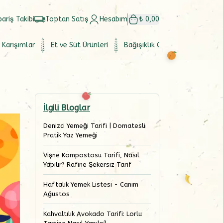
pariş Takibi
Toptan Satış
Hesabım
₺ 0,00
 Karışımlar
Et ve Süt Ürünleri
Bağışıklık Güçlendirici
Set
İlgili Bloglar
Denizci Yemeği Tarifi | Domatesli
Pratik Yaz Yemeği
Vişne Kompostosu Tarifi, Nasıl
Yapılır? Rafine Şekersiz Tarif
Haftalık Yemek Listesi - Canım
Ağustos
Kahvaltılık Avokado Tarifi: Lorlu