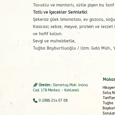
Tavuklu ve mantarlı, sütle pişen bu tarif
Tatlı ve İçecekler Serinletici
Şekersiz
çilek limonatası
, ev gazozu, soğu
Kısacası; sebze, meyve, protein ve lezzet 
ve hafif kalsın.
Sevgi ve muhabbetle,
Tuğba Bayburtluoğlu / Uzm. Gıda Müh., 
Makar
Üretim :
Demirtaş Mah. İnönü
Hikaye
Cad. 178 Merkez - Kırklareli
Satış N
Tarifle
0 (288) 214 07 08
Tuğba
Baybur
Sorular