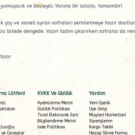
 yumuşacık ve besleyici. Yanına bir salata, tamamdır!
k çay ve naneli ayran sofraları serinletmeye hazır dostlar
bu listede dengede. Yazın tadını çıkarırken sofranız da ren
Yazar
na Lütfen!
KVKK Ve Gizlilik
Yardım
miz
Aydınlatma Metni
Yeni Üyelik
oktaları
Gizlilik Politikası
Üye Girişi
r
Ticari Elektronik İleti
Müşteri Hizmetleri
Bilgilendirme Metni
Siparişlerim
tluoğlu
İade Politikası
Kargo Takibi
 ve Cevaplar
Hesap Silme Formu