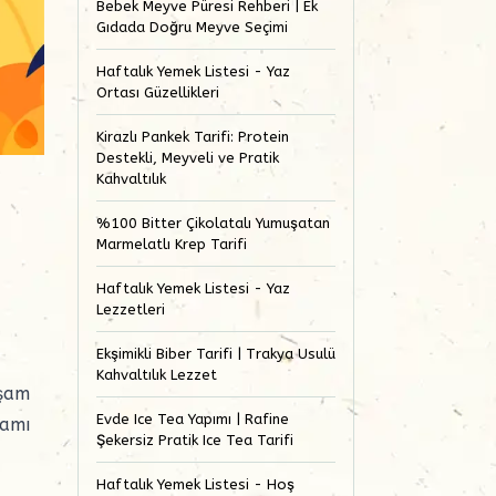
Bebek Meyve Püresi Rehberi | Ek
Gıdada Doğru Meyve Seçimi
Haftalık Yemek Listesi - Yaz
Ortası Güzellikleri
Kirazlı Pankek Tarifi: Protein
Destekli, Meyveli ve Pratik
Kahvaltılık
,
%100 Bitter Çikolatalı Yumuşatan
Marmelatlı Krep Tarifi
Haftalık Yemek Listesi - Yaz
Lezzetleri
Ekşimikli Biber Tarifi | Trakya Usulü
Kahvaltılık Lezzet
şam
Evde Ice Tea Yapımı | Rafine
şamı
Şekersiz Pratik Ice Tea Tarifi
Haftalık Yemek Listesi - Hoş