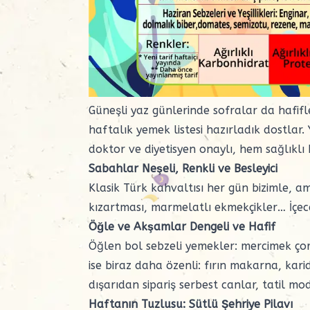
Güneşli yaz günlerinde sofralar da hafifle
haftalık yemek listesi hazırladık dostlar.
doktor ve diyetisyen onaylı, hem sağlıkl
Sabahlar Neşeli, Renkli ve Besleyici
Klasik Türk kahvaltısı her gün bizimle, 
kızartması,
marmelatlı
ekmekçikler… İçece
Öğle ve Akşamlar Dengeli ve Hafif
Öğlen bol sebzeli yemekler:
mercimek çor
ise biraz daha özenli: fırın
makarna
, kar
dışarıdan sipariş serbest canlar, tatil mod
Haftanın Tuzlusu: Sütlü Şehriye Pilavı