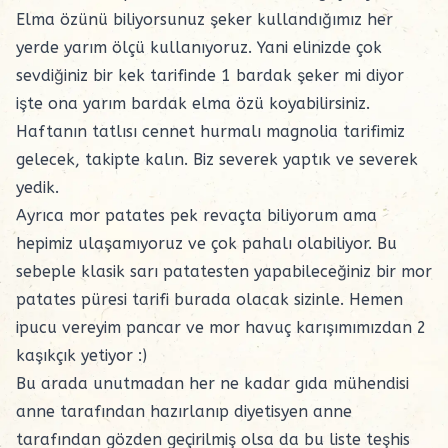
Elma özünü
biliyorsunuz şeker kullandığımız her
yerde yarım ölçü kullanıyoruz. Yani elinizde çok
sevdiğiniz bir kek tarifinde 1 bardak şeker mi diyor
işte ona yarım bardak elma özü koyabilirsiniz.
Haftanın tatlısı cennet hurmalı magnolia tarifimiz
gelecek, takipte kalın. Biz severek yaptık ve severek
yedik.
Ayrıca mor patates pek revaçta biliyorum ama
hepimiz ulaşamıyoruz ve çok pahalı olabiliyor. Bu
sebeple klasik sarı patatesten yapabileceğiniz bir mor
patates püresi tarifi burada olacak sizinle. Hemen
ipucu vereyim
pancar ve mor havuç karışımımızdan
2
kaşıkçık yetiyor :)
Bu arada unutmadan her ne kadar gıda mühendisi
anne tarafından hazırlanıp diyetisyen anne
tarafından gözden geçirilmiş olsa da bu liste teşhis