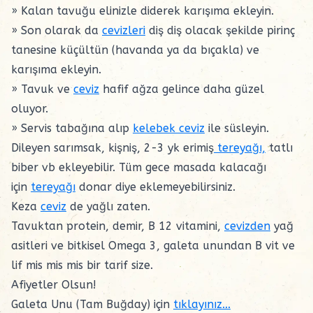
» Kalan tavuğu elinizle diderek karışıma ekleyin.
» Son olarak da
cevizleri
diş diş olacak şekilde pirinç
tanesine küçültün (havanda ya da bıçakla) ve
karışıma ekleyin.
» Tavuk ve
ceviz
hafif ağza gelince daha güzel
oluyor.
» Servis tabağına alıp
kelebek ceviz
ile süsleyin.
Dileyen sarımsak, kişniş, 2-3 yk erimiş
tereyağı,
tatlı
biber vb ekleyebilir. Tüm gece masada kalacağı
için
tereyağı
donar diye eklemeyebilirsiniz.
Keza
ceviz
de yağlı zaten.
Tavuktan protein, demir, B 12 vitamini,
cevizden
yağ
asitleri ve bitkisel Omega 3, galeta unundan B vit ve
lif mis mis mis bir tarif size.
Afiyetler Olsun!
Galeta Unu (Tam Buğday) için
tıklayınız...