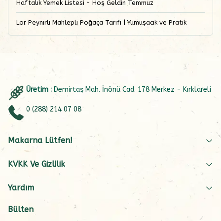
Haftalık Yemek Listesi - Hoş Geldin Temmuz
Lor Peynirli Mahlepli Poğaça Tarifi | Yumuşacık ve Pratik
Üretim :
Demirtaş Mah. İnönü Cad. 178 Merkez - Kırklareli
0 (288) 214 07 08
Makarna Lütfen!
KVKK Ve Gizlilik
Yardım
Bülten