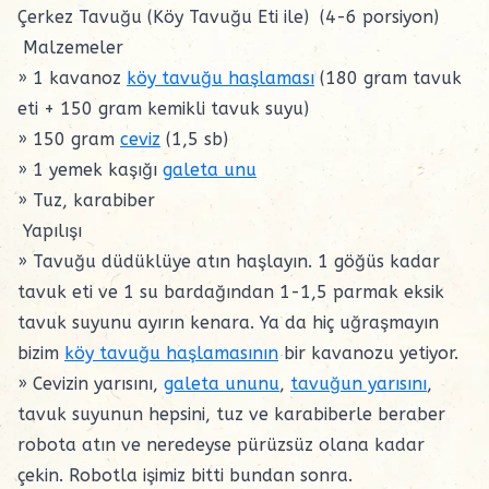
Çerkez Tavuğu (Köy Tavuğu Eti ile) (4-6 porsiyon)
Malzemeler
» 1 kavanoz
köy tavuğu haşlaması
(180 gram tavuk
eti + 150 gram kemikli tavuk suyu)
» 150 gram
ceviz
(1,5 sb)
» 1 yemek kaşığı
galeta unu
» Tuz, karabiber
Yapılışı
» Tavuğu düdüklüye atın haşlayın. 1 göğüs kadar
tavuk eti ve 1 su bardağından 1-1,5 parmak eksik
tavuk suyunu ayırın kenara. Ya da hiç uğraşmayın
bizim
köy tavuğu haşlamasının
bir kavanozu yetiyor.
» Cevizin yarısını,
galeta ununu
,
tavuğun yarısını
,
tavuk suyunun hepsini, tuz ve karabiberle beraber
robota atın ve neredeyse pürüzsüz olana kadar
çekin. Robotla işimiz bitti bundan sonra.