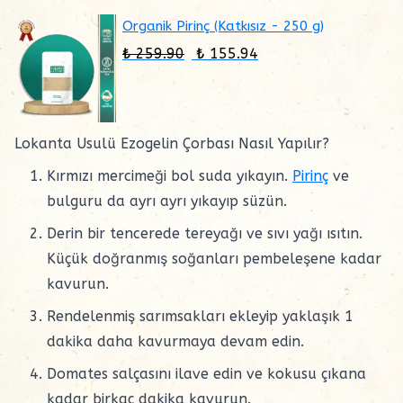
Organik Pirinç (Katkısız - 250 g)
₺ 259.90
₺ 155.94
Lokanta Usulü Ezogelin Çorbası Nasıl Yapılır?
Kırmızı mercimeği bol suda yıkayın.
Pirinç
ve
bulguru da ayrı ayrı yıkayıp süzün.
Derin bir tencerede tereyağı ve sıvı yağı ısıtın.
Küçük doğranmış soğanları pembeleşene kadar
kavurun.
Rendelenmiş sarımsakları ekleyip yaklaşık 1
dakika daha kavurmaya devam edin.
Domates salçasını ilave edin ve kokusu çıkana
kadar birkaç dakika kavurun.