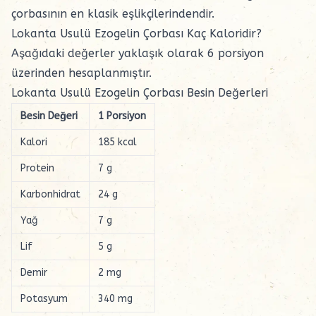
çorbasının en klasik eşlikçilerindendir.
Lokanta Usulü Ezogelin Çorbası Kaç Kaloridir?
Aşağıdaki değerler yaklaşık olarak 6 porsiyon
üzerinden hesaplanmıştır.
Lokanta Usulü Ezogelin Çorbası Besin Değerleri
Besin Değeri
1 Porsiyon
Kalori
185 kcal
Protein
7 g
Karbonhidrat
24 g
Yağ
7 g
Lif
5 g
Demir
2 mg
Potasyum
340 mg