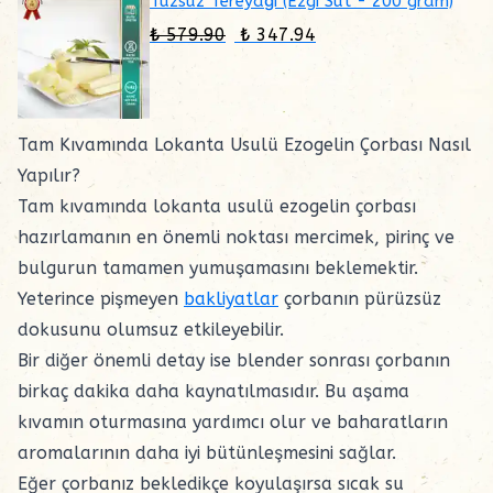
Tuzsuz Tereyağı (Ezgi Süt - 200 gram)
₺ 579.90
₺ 347.94
Tam Kıvamında Lokanta Usulü Ezogelin Çorbası Nasıl
Yapılır?
Tam kıvamında lokanta usulü ezogelin çorbası
hazırlamanın en önemli noktası mercimek, pirinç ve
bulgurun tamamen yumuşamasını beklemektir.
Yeterince pişmeyen
bakliyatlar
çorbanın pürüzsüz
dokusunu olumsuz etkileyebilir.
Bir diğer önemli detay ise blender sonrası çorbanın
birkaç dakika daha kaynatılmasıdır. Bu aşama
kıvamın oturmasına yardımcı olur ve baharatların
aromalarının daha iyi bütünleşmesini sağlar.
Eğer çorbanız bekledikçe koyulaşırsa sıcak su