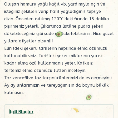
Oluşan hamuru yağlı kağıt vb. yardımıyla açın ve
isteğiniz şekilleri verip hafif yağladığınız tepsiye
dizin. Önceden ısıtılmış 170°C’deki fırında 15 dakika
pişirmeniz yeterli. Çıkartınca üstüne pudra şekeri
dökebileceğiniz gibi sade de tüketebilirsiniz. Nice güzel
yıllara afiyetler olsun!!!
Elinizdeki şekerli tariflerin hepsinde elma özümüzü
kullanabilirsiniz. Tarifteki şeker miktarının yarısı
kadar elma özü kullanmanız yeter. Katkısız
tertemiz elma özümüzü lütfen inceleyin.
Toz zencefilve toz tarçınürünlerimizi de es geçmeyin:)
Ay ay
unlarımızın
ve
tereyağımızın
da boynu bükük
kalmasın.
İlgili Bloglar