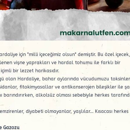
ardaliye
için "milli içeceğimiz olsun" demiştir. Bu özel içecek
en vişne yaprakları ve hardal tohumu ile farklı bir
imli bir lezzet harikasıdır.
özgü olan Hardaliye, bahar aylarında vücudumuzu toksinle
sidanlar, fitokimyasallar ve antikanserojen bileşikler ile ş
ı barındırırken, alkolsüz olması sebebiyle herkes tarafın
emzirenler, diyabeti olmayanlar, yaşlılar... Kısacası herkes
ye Gazozu