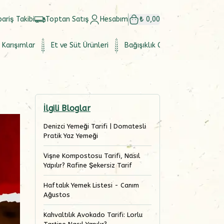
pariş Takibi
Toptan Satış
Hesabım
₺ 0,00
 Karışımlar
Et ve Süt Ürünleri
Bağışıklık Güçlendirici
Set
İlgili Bloglar
Denizci Yemeği Tarifi | Domatesli
Pratik Yaz Yemeği
Vişne Kompostosu Tarifi, Nasıl
Yapılır? Rafine Şekersiz Tarif
Haftalık Yemek Listesi - Canım
Ağustos
Kahvaltılık Avokado Tarifi: Lorlu