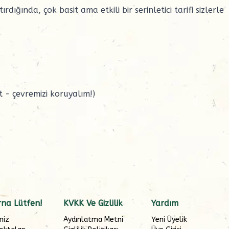
dığında, çok basit ama etkili bir serinletici tarifi sizlerle
ıt - çevremizi koruyalım!)
na Lütfen!
KVKK Ve Gizlilik
Yardım
miz
Aydınlatma Metni
Yeni Üyelik