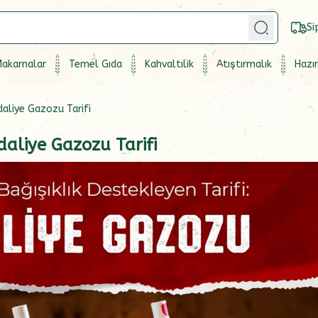
Si
akarnalar
Temel Gıda
Kahvaltılık
Atıştırmalık
Hazır
daliye Gazozu Tarifi
daliye Gazozu Tarifi