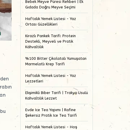
Bebek Meyve Püresi Rehberi | Ek
Gıdada Doğru Meyve Seçimi
Haftalık Yemek Listesi - Yaz
Ortası Güzellikleri
Kirazlı Pankek Tarifi: Protein
Destekli, Meyveli ve Pratik
Kahvaltılık
,
%100 Bitter Çikolatalı Yumuşatan
Marmelatlı Krep Tarifi
Haftalık Yemek Listesi - Yaz
rden
Lezzetleri
arabın
Ekşimikli Biber Tarifi | Trakya Usulü
dan
Kahvaltılık Lezzet
Evde Ice Tea Yapımı | Rafine
 bu
Şekersiz Pratik Ice Tea Tarifi
Haftalık Yemek Listesi - Hoş