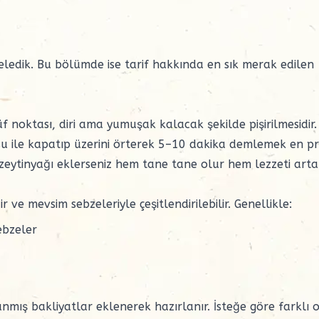
celedik. Bu bölümde ise tarif hakkında en sık merak edilen
f noktası, diri ama yumuşak kalacak şekilde pişirilmesidir.
u ile kapatıp üzerini örterek 5–10 dakika demlemek en pr
 zeytinyağı eklerseniz hem tane tane olur hem lezzeti arta
r ve mevsim sebzeleriyle çeşitlendirilebilir. Genellikle:
ebzeler
anmış bakliyatlar eklenerek hazırlanır. İsteğe göre farklı 