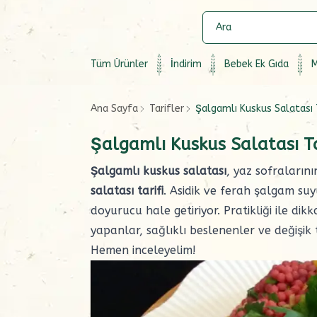
Tüm Ürünler
İndirim
Bebek Ek Gıda
M
Ana Sayfa
Tarifler
Şalgamlı Kuskus Salatası T
Şalgamlı Kuskus Salatası Ta
Şalgamlı kuskus salatası
, yaz sofraların
salatası tarifi
. Asidik ve ferah şalgam su
doyurucu hale getiriyor. Pratikliği ile dik
yapanlar, sağlıklı beslenenler ve değişik t
Hemen inceleyelim!