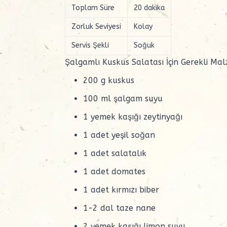
Toplam Süre
20 dakika
Zorluk Seviyesi
Kolay
Servis Şekli
Soğuk
Şalgamlı Kuskus Salatası İçin Gerekli Ma
200 g
kuskus
100 ml şalgam suyu
1 yemek kaşığı
zeytinyağı
1 adet yeşil soğan
1 adet salatalık
1 adet domates
1 adet kırmızı biber
1-2 dal taze nane
2 yemek kaşığı limon suyu