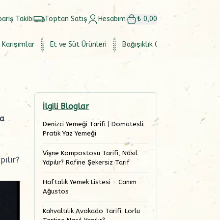
pariş Takibi
Toptan Satış
Hesabım
₺ 0,00
 Karışımlar
Et ve Süt Ürünleri
Bağışıklık Güçlendirici
Set
İlgili Bloglar
a
Denizci Yemeği Tarifi | Domatesli
Pratik Yaz Yemeği
Vişne Kompostosu Tarifi, Nasıl
pılır?
Yapılır? Rafine Şekersiz Tarif
Haftalık Yemek Listesi - Canım
Ağustos
Kahvaltılık Avokado Tarifi: Lorlu