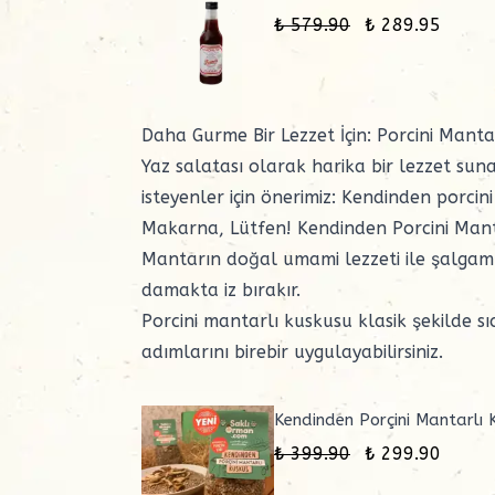
₺ 579.90
₺ 289.95
Daha Gurme Bir Lezzet İçin: Porcini Manta
Yaz salatası olarak harika bir lezzet suna
isteyenler için önerimiz: Kendinden porcin
Makarna, Lütfen! Kendinden Porcini Mant
Mantarın doğal umami lezzeti ile şalgamı
damakta iz bırakır.
Porcini mantarlı kuskusu klasik şekilde s
adımlarını birebir uygulayabilirsiniz.
Kendinden Porçini Mantarlı 
₺ 399.90
₺ 299.90