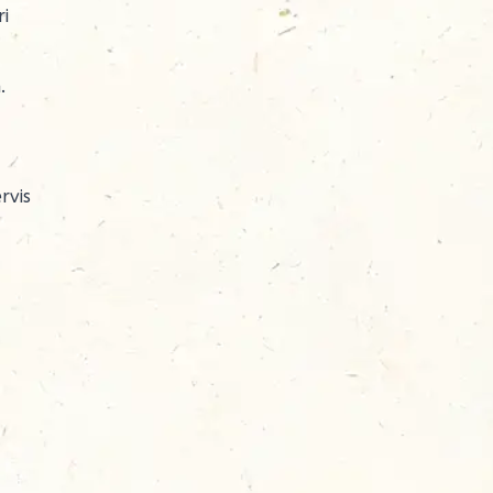
ri
.
rvis