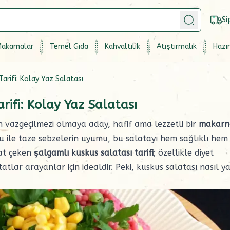
Si
akarnalar
Temel Gıda
Kahvaltılık
Atıştırmalık
Hazır
arifi: Kolay Yaz Salatası
rifi: Kolay Yaz Salatası
ın vazgeçilmezi olmaya aday, hafif ama lezzetli bir
makarn
yu ile taze sebzelerin uyumu, bu salatayı hem sağlıklı hem
kat çeken
şalgamlı kuskus salatası tarifi
; özellikle diyet
atlar arayanlar için idealdir. Peki, kuskus salatası nasıl ya