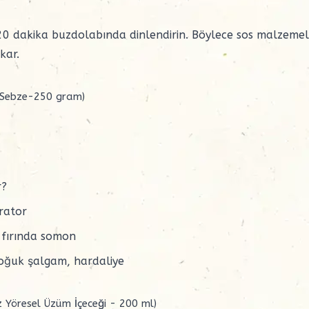
20 dakika buzdolabında dinlendirin. Böylece sos malzemel
kar.
5 Sebze-250 gram)
r?
rator
 fırında somon
soğuk şalgam, hardaliye
z Yöresel Üzüm İçeceği - 200 ml)