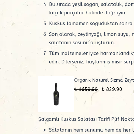
Bu sırada yeşil soğan, salatalık, do
küçük parçalar halinde doğrayın.
Kuskus tamamen soğuduktan sonra doğ
Son olarak, zeytinyağı, limon suyu, 
salatanın sosunu oluşturun.
Tüm malzemeler iyice harmanlandıkta
edin. Dilerseniz, haşlanmış mısır ser
Organik Naturel Sızma Zeyt
₺ 1659.90
₺ 829.90
Şalgamlı Kuskus Salatası Tarifi Püf Nokta
Salatanın hem sunumu hem de her lok