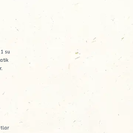
 1 su
atik
r.
otlar