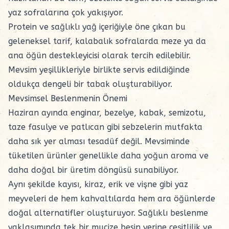
yaz sofralarına çok yakışıyor.
Protein ve sağlıklı yağ içeriğiyle öne çıkan bu
geleneksel tarif, kalabalık sofralarda meze ya da
ana öğün destekleyicisi olarak tercih edilebilir.
Mevsim yeşillikleriyle birlikte servis edildiğinde
oldukça dengeli bir tabak oluşturabiliyor.
Mevsimsel Beslenmenin Önemi
Haziran ayında enginar, bezelye, kabak, semizotu,
taze fasulye ve patlıcan gibi sebzelerin mutfakta
daha sık yer alması tesadüf değil. Mevsiminde
tüketilen ürünler genellikle daha yoğun aroma ve
daha doğal bir üretim döngüsü sunabiliyor.
Aynı şekilde kayısı, kiraz, erik ve vişne gibi yaz
meyveleri de hem kahvaltılarda hem ara öğünlerde
doğal alternatifler oluşturuyor. Sağlıklı beslenme
yaklaşımında tek bir mucize besin yerine çeşitlilik ve