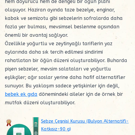
hem doyurucu hem de dengeli bir öğün planı
oluşuyor. Haziran ayında taze bezelye, enginar,
kabak ve semizotu gibi sebzelerin sofralarda daha
fazla yer bulması, mevsimsel beslenme açısından
önemli bir avantaj sağlıyor.
Özellikle yoğurtlu ve zeytinyağlı tariflerin yaz
aylarında daha sık tercih edilmesi sindirimi
rahatlatan bir öğün düzeni oluşturabiliyor. Buharda
pişen sebzeler, mevsim salataları ve yoğurtlu
eşlikçiler; ağır soslar yerine daha hafif alternatifler
sunuyor. Bu yaklaşım sadece yetişkinler için değil,
bebek ek gıda
dönemindeki aileler için de örnek bir
mutfak düzeni oluşturabiliyor.
Sebze Çeşnisi Kurusu (Bulyon Alternatifi-
Katkısız-90 g)