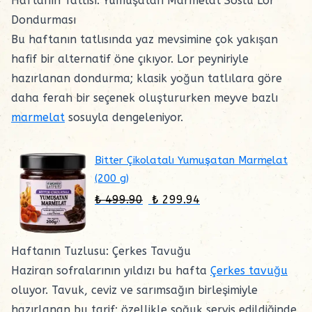
Haftanın Tatlısı: Yumuşatan Marmelat Soslu Lor
Dondurması
Bu haftanın tatlısında yaz mevsimine çok yakışan
hafif bir alternatif öne çıkıyor. Lor peyniriyle
hazırlanan dondurma; klasik yoğun tatlılara göre
daha ferah bir seçenek oluştururken meyve bazlı
marmelat
sosuyla dengeleniyor.
Bitter Çikolatalı Yumuşatan Marmelat
(200 g)
₺ 499.90
₺ 299.94
Haftanın Tuzlusu: Çerkes Tavuğu
Haziran sofralarının yıldızı bu hafta
Çerkes tavuğu
oluyor. Tavuk, ceviz ve sarımsağın birleşimiyle
hazırlanan bu tarif; özellikle soğuk servis edildiğinde