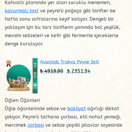
Kahvaltı planında yer alan sucuklu menemen,
kavurmalı tost
ve peynirli poğaça gibi tarifler ise
hafta sonu sofralarına keyif katıyor. Dengeli bir
yaklaşım için bu tarz tariflerin yanında bol yeşillik,
mevsim sebzeleri ve kefir gibi fermente içeceklerle
denge kuruluyor.
Avantajlı Trakya Peynir Seti
₺ 4919.90
₺ 2951.94
Öğlen Öğünleri
Öğle öğünlerinde sebze ve
bakliyat
ağırlığı dikkat
çekiyor. Peynirli tarhana çorbası, etli nohut yemeği,
mercimek
çorbası
ve sebze çeşnili pilavlar sayesinde