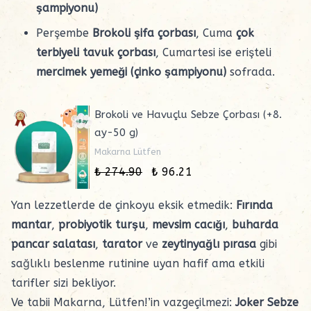
şampiyonu)
Perşembe
Brokoli şifa çorbası
, Cuma
çok
terbiyeli tavuk çorbası
, Cumartesi ise
erişteli
mercimek yemeği (çinko şampiyonu)
sofrada.
Brokoli ve Havuçlu Sebze Çorbası (+8.
ay-50 g)
Makarna Lütfen
₺ 274.90
₺ 96.21
Yan lezzetlerde de çinkoyu eksik etmedik:
Fırında
mantar
,
probiyotik turşu
,
mevsim cacığı
,
buharda
pancar salatası
,
tarator
ve
zeytinyağlı pırasa
gibi
sağlıklı beslenme rutinine uyan hafif ama etkili
tarifler sizi bekliyor.
Ve tabii
Makarna, Lütfen!
’in vazgeçilmezi:
Joker Sebze