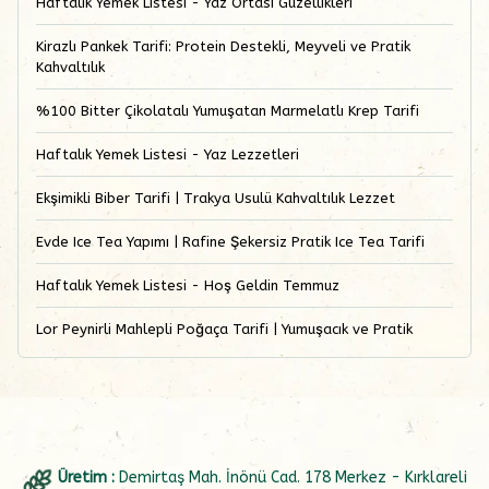
Haftalık Yemek Listesi - Yaz Ortası Güzellikleri
Kirazlı Pankek Tarifi: Protein Destekli, Meyveli ve Pratik
Kahvaltılık
%100 Bitter Çikolatalı Yumuşatan Marmelatlı Krep Tarifi
Haftalık Yemek Listesi - Yaz Lezzetleri
Ekşimikli Biber Tarifi | Trakya Usulü Kahvaltılık Lezzet
Evde Ice Tea Yapımı | Rafine Şekersiz Pratik Ice Tea Tarifi
Haftalık Yemek Listesi - Hoş Geldin Temmuz
Lor Peynirli Mahlepli Poğaça Tarifi | Yumuşacık ve Pratik
Üretim :
Demirtaş Mah. İnönü Cad. 178 Merkez - Kırklareli