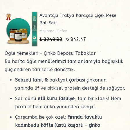
Avantajlı Trakya Karaçalı Çiçek Meşe
Balı Seti
Makarna Lütfen
₺ 3249.90
₺ 942.47
Öğle Yemekleri – Çinko Deposu Tabaklar
Bu hafta öğle menülerimizi tam anlamıyla bağışıklık
güçlendiren tariflerle donattık.
Sebzeli tahıl &
bakliyat
çorbası
çinkonun
yanında lif ve bitkisel protein desteği de sağlıyor.
Salı günü
etli kuru fasulye
, tam bir klasik! Hem
protein hem çinko yönünden zengin.
Çarşamba ise çok özel:
Fırında tavuklu
kadınbudu köfte (üstü kaşarlı – çinko