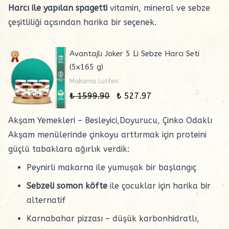
Harcı ile yapılan spagetti
vitamin, mineral ve sebze
çeşitliliği açısından harika bir seçenek.
Avantajlı Joker 5 Li Sebze Harcı Seti
(5x165 g)
Makarna Lütfen
₺ 1599.90
₺ 527.97
Akşam Yemekleri – Besleyici,Doyurucu, Çinko Odaklı
Akşam menülerinde çinkoyu arttırmak için proteini
güçlü tabaklara ağırlık verdik:
Peynirli makarna
ile yumuşak bir başlangıç
Sebzeli somon köfte
ile çocuklar için harika bir
alternatif
Karnabahar pizzası
– düşük karbonhidratlı,