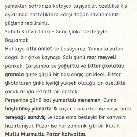
yemekleri sofranıza kolayca taşıyabilir, özellikle kış
aylarında hastalıklara karşı doğan savunmanızı
güçlendirebilirsiniz.
Sabah Kahvaltıları – Güne Çinko Desteğiyle
Başlamak
Haftaya
otlu omlet
ile başlıyoruz. Yumurta zaten
doğal bir çinko kaynağı. Salı günü
mor meyveli
pankek
, Çarşamba ise
yoğurtlu ve bitter çikolatalı
granola
güne güçlü bir başlangıç için ideal. Bitter
çikolatanın çinko içeriği yüksek olduğu için özellikle
çocuklar için lezzetli bir destek.
Perşembe günü
bol yumurtalı menemen
, Cuma
haşlanmış yumurta &
kaşar
, Cumartesi ise
meşe ballı
tereyağlı sandviç
ile sade ama besleyici bir kahvaltı
hazırlanıyor. Pazar ise her zamanki gibi bir klasik:
Mutlu Musmutlu Pazar Kahvaltısı
.