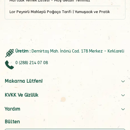
Haftalık Yemek Listesi - Hoş Geldin Temmuz
Lor Peynirli Mahlepli Poğaça Tarifi | Yumuşacık ve Pratik
Üretim :
Demirtaş Mah. İnönü Cad. 178 Merkez - Kırklareli
0 (288) 214 07 08
Makarna Lütfen!
KVKK Ve Gizlilik
Yardım
Bülten