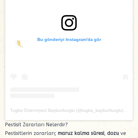
Bu gönderiyi Instagram'da gör
Tugba Öztermiyeci Bayburtluoglu (@tugba_bayburtluoglu)'in paylaştığı bir gönderi
Pestisit Zararları Nelerdir?
Pestisitlerin zararları;
maruz kalma süresi
,
dozu
ve