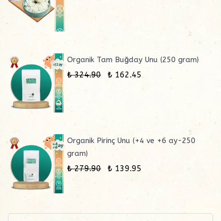
Organik Tam Buğday Unu (250 gram)
₺ 324.90
₺ 162.45
Organik Pirinç Unu (+4 ve +6 ay-250
gram)
₺ 279.90
₺ 139.95