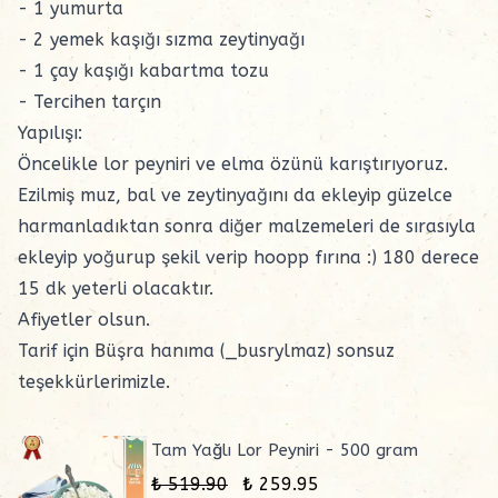
- 1 yumurta
- 2 yemek kaşığı sızma zeytinyağı
- 1 çay kaşığı kabartma tozu
- Tercihen tarçın
Yapılışı:
Öncelikle lor peyniri ve elma özünü karıştırıyoruz.
Ezilmiş muz, bal ve zeytinyağını da ekleyip güzelce
harmanladıktan sonra diğer malzemeleri de sırasıyla
ekleyip yoğurup şekil verip hoopp fırına :) 180 derece
15 dk yeterli olacaktır.
Afiyetler olsun.
Tarif için Büşra hanıma (_busrylmaz) sonsuz
teşekkürlerimizle.
Tam Yağlı Lor Peyniri - 500 gram
₺ 519.90
₺ 259.95