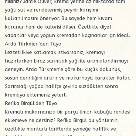
misiniz? Jamie Oliver, krema yerine az miktarda tam
yağlı süt ve rendelenmiş peynir karışımı
kullanılmasını öneriyor. Bu sayede hem kıvam
korunur hem de kalorisi düşer. Özellikle diyet
yapanlar veya yoğun kremadan kaçınanlar için ideal.
Arda Türkmen’den Tüyo
Lezzeti ikiye katlamak istiyorsanız, kremayı
hazırlarken biraz sarımsak yağı ile aromalandırmayı
deneyin. Arda Türkmen’e göre bu küçük dokunuş,
sosun derinliğini artırır ve makarnaya karakter katar.
Sarımsağı yağda hafifçe çevirip süzdükten sonra
kremaya eklemeniz yeterli.
Refika Birgül’den Tüyo
Kremalı makarnanıza bir parça limon kabuğu rendesi
eklemeye ne dersiniz? Refika Birgül bu yöntemin,
özellikle mantarlı tariflerde yemeğe hafiflik ve