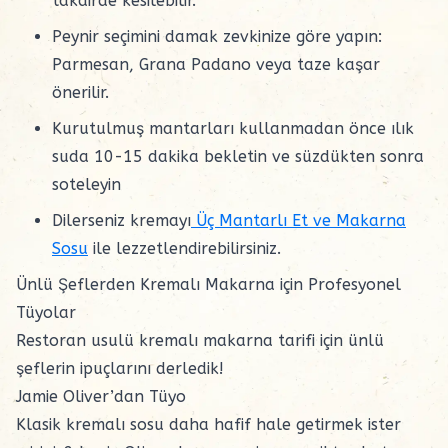
takdirde kesilebilir.
Peynir seçimini damak zevkinize göre yapın:
Parmesan, Grana Padano veya taze kaşar
önerilir.
Kurutulmuş mantarları kullanmadan önce ılık
suda 10-15 dakika bekletin ve süzdükten sonra
soteleyin
Dilerseniz kremayı
Üç Mantarlı Et ve Makarna
Sosu
ile lezzetlendirebilirsiniz.
Ünlü Şeflerden Kremalı Makarna için Profesyonel
Tüyolar
Restoran usulü kremalı makarna tarifi için ünlü
şeflerin ipuçlarını derledik!
Jamie Oliver’dan Tüyo
Klasik kremalı sosu daha hafif hale getirmek ister