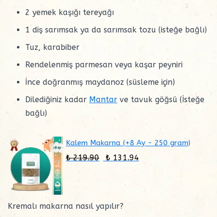
2 yemek kaşığı tereyağı
1 diş sarımsak ya da sarımsak tozu (isteğe bağlı)
Tuz, karabiber
Rendelenmiş parmesan veya kaşar peyniri
İnce doğranmış maydanoz (süsleme için)
Dilediğiniz kadar
Mantar
ve tavuk göğsü (İsteğe
bağlı)
Kalem Makarna (+8 Ay - 250 gram)
₺ 219.90
₺ 131.94
Kremalı makarna nasıl yapılır?