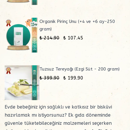
Organik Pirinç Unu (+4 ve +6 ay-250
gram)
₺ 214.90
₺ 107.45
Tuzsuz Tereyağı (Ezgi Süt - 200 gram)
₺ 399.90
₺ 199.90
Evde bebeğiniz için sağlıklı ve katkısız bir bisküvi
hazırlamak mı istiyorsunuz? Ek gıda döneminde
güvenle tüketebileceğiniz malzemeleri seçerken