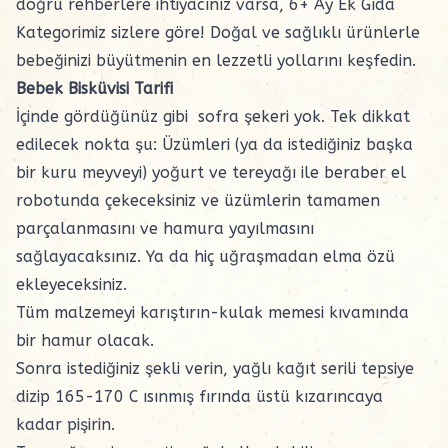
doğru rehberlere ihtiyacınız varsa,
6+ Ay Ek Gıda
Kategorimiz sizlere göre! Doğal ve sağlıklı ürünlerle
bebeğinizi büyütmenin en lezzetli yollarını keşfedin.
Bebek Bisküvisi Tarifi
İçinde gördüğünüz gibi sofra şekeri yok. Tek dikkat
edilecek nokta şu: Üzümleri (ya da istediğiniz başka
bir kuru meyveyi) yoğurt ve tereyağı ile beraber el
robotunda çekeceksiniz ve üzümlerin tamamen
parçalanmasını ve hamura yayılmasını
sağlayacaksınız. Ya da hiç uğraşmadan elma özü
ekleyeceksiniz.
Tüm malzemeyi karıştırın-kulak memesi kıvamında
bir hamur olacak.
Sonra istediğiniz şekli verin, yağlı kağıt serili tepsiye
dizip 165-170 C ısınmış fırında üstü kızarıncaya
kadar pişirin.