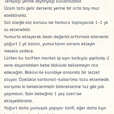
Tereyağı yerine zeytinyağı kullanılabilir.
Üzüm tatlı gelir derseniz yerine bir orta boy muz
ezebilirsiniz.
Süt alerjisi söz konusu ise hamuru toplayacak 1-2 yk
su eklenebilir.
Yumurta ekleyerek besin değerini arttırmak isterseniz
yoğurt 1 yk kalsın, yumurtanın sarısını ekleyin
mesela sadece.
Lütfen bu tariften market işi aşırı katkıyla şişirilmiş-2
sene dayanabilen bebe bisküvisi beklemeyin rica
edeceğim. Bisküvi ile kurabiye arasında bir lezzet
oluyor. Özellikle karbonat-kabartma tozu eklemedik
karışıma ki bebeklerimizin böbreklerine tuz gibi yük
yapmasın. Sizin bebeğiniz 1 yaş üzeri ise
ekleyebilirsiniz.
Yoğurt daha yumuşak yapıyor tarifi, eğer daha kıyır