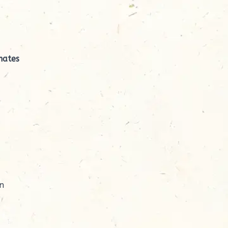
mates
an