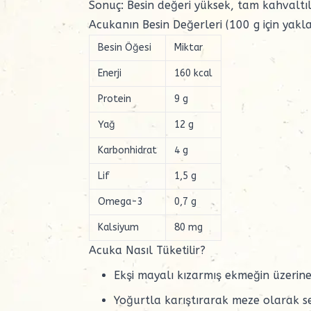
Sonuç: Besin değeri yüksek, tam
kahvaltıl
Acukanın Besin Değerleri (100 g için yakla
Besin Öğesi
Miktar
Enerji
160 kcal
Protein
9 g
Yağ
12 g
Karbonhidrat
4 g
Lif
1,5 g
Omega-3
0,7 g
Kalsiyum
80 mg
Acuka Nasıl Tüketilir?
Ekşi mayalı kızarmış ekmeğin üzerine
Yoğurtla karıştırarak meze olarak se