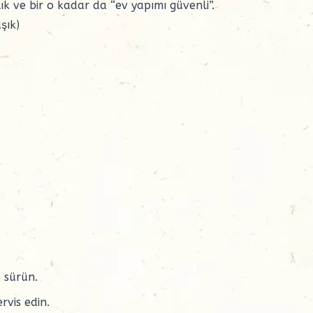
ık
ve bir o kadar da “ev yapımı güvenli”.
şık)
 sürün.
rvis edin.