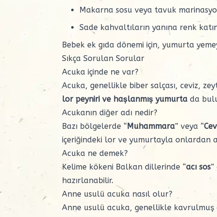
Makarna sosu veya tavuk marinasyo
Sade kahvaltıların yanına renk katın
Bebek ek gıda
dönemi için, yumurta yemeyen
Sıkça Sorulan Sorular
Acuka içinde ne var?
Acuka, genellikle biber salçası, ceviz, z
lor peyniri ve haşlanmış yumurta
da bulu
Acukanın diğer adı nedir?
Bazı bölgelerde “
Muhammara
” veya “
Cev
içeriğindeki lor ve yumurtayla onlardan ay
Acuka ne demek?
Kelime kökeni Balkan dillerinde “
acı sos
”
hazırlanabilir.
Anne usulü acuka nasıl olur?
Anne usulü acuka, genellikle kavrulmuş ce