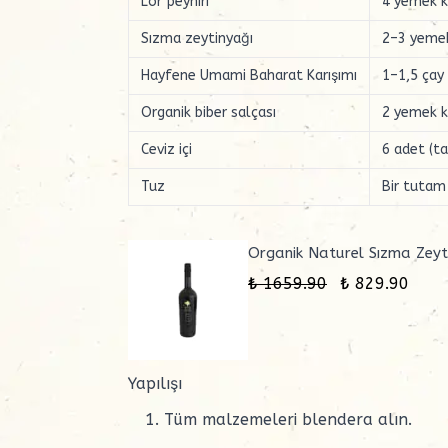
Lor peyniri
4 yemek k
Sızma zeytinyağı
2–3 yemek
Hayfene
Umami Baharat Karışımı
1–1,5 çay 
Organik biber salçası
2 yemek k
Ceviz içi
6 adet (t
Tuz
Bir tutam
Organik Naturel Sızma Zeyt
₺ 1659.90
₺ 829.90
Yapılışı
Tüm malzemeleri blendera alın.