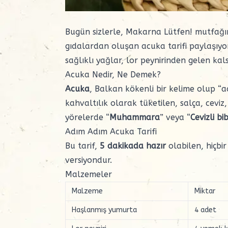
Bugün sizlerle,
Makarna Lütfen!
mutfağın
gıdalardan oluşan acuka tarifi paylaşıyo
sağlıklı yağlar, lor peynirinden gelen kal
Acuka Nedir, Ne Demek?
Acuka
, Balkan kökenli bir kelime olup “a
kahvaltılık olarak tüketilen, salça, ceviz
yörelerde “
Muhammara
” veya “
Cevizli bi
Adım Adım Acuka Tarifi
Bu tarif,
5 dakikada hazır
olabilen, hiçbi
versiyondur.
Malzemeler
Malzeme
Miktar
Haşlanmış yumurta
4 adet