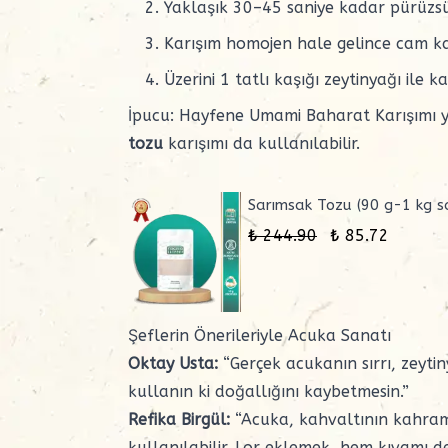
Yaklaşık 30–45 saniye kadar pürüzsü
Karışım homojen hale gelince cam k
Üzerini 1 tatlı kaşığı zeytinyağı ile
İpucu: Hayfene Umami Baharat Karışımı 
tozu
karışımı da kullanılabilir.
Sarımsak Tozu (90 g-1 kg s
₺ 244.90
₺ 85.72
Şeflerin Önerileriyle Acuka Sanatı
Oktay Usta:
“Gerçek acukanın sırrı, zeyti
kullanın ki doğallığını kaybetmesin.”
Refika Birgül:
“Acuka, kahvaltının kahra
kullanılabilir. Lor eklemek, hem kıvamı de