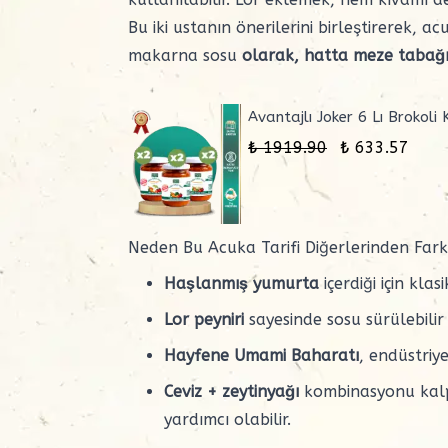
Bu iki ustanın önerilerini birleştirerek, a
makarna sosu
olarak, hatta meze tabağ
Avantajlı Joker 6 Lı Brokoli
₺ 1919.90
₺ 633.57
Neden Bu Acuka Tarifi Diğerlerinden Fark
Haşlanmış yumurta
içerdiği için kl
Lor peyniri
sayesinde sosu sürülebili
Hayfene Umami Baharatı
, endüstriy
Ceviz + zeytinyağı
kombinasyonu kalp 
yardımcı olabilir.