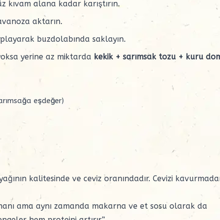
z kıvam alana kadar karıştırın.
avanoza aktarın.
 kaplayarak buzdolabında saklayın.
yoksa yerine az miktarda
kekik + sarımsak tozu + kuru do
arımsağa eşdeğer)
nyağının kalitesinde ve ceviz oranındadır. Cevizi kavurmad
manı ama aynı zamanda makarna ve et sosu olarak da
ngeler hem proteini artırır.”