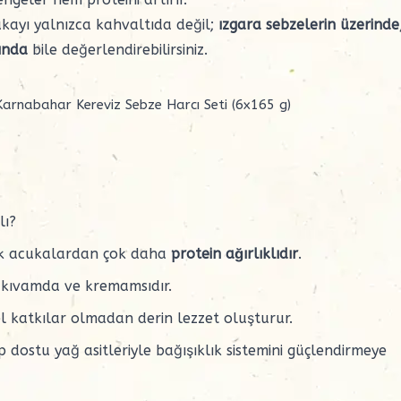
cukayı yalnızca kahvaltıda değil;
ızgara sebzelerin üzerinde
ında
bile değerlendirebilirsiniz.
 Karnabahar Kereviz Sebze Harcı Seti (6x165 g)
lı?
asik acukalardan çok daha
protein ağırlıklıdır
.
r kıvamda ve kremamsıdır.
el katkılar olmadan derin lezzet oluşturur.
dostu yağ asitleriyle bağışıklık sistemini güçlendirmeye