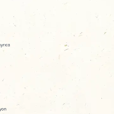
ayrıca
iyon