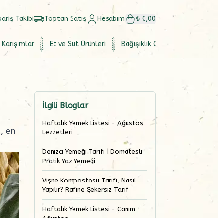
pariş Takibi
Toptan Satış
Hesabım
₺ 0,00
 Karışımlar
Et ve Süt Ürünleri
Bağışıklık Güçlendirici
Set
İlgili Bloglar
Haftalık Yemek Listesi - Ağustos
a, en
Lezzetleri
Denizci Yemeği Tarifi | Domatesli
Pratik Yaz Yemeği
Vişne Kompostosu Tarifi, Nasıl
Yapılır? Rafine Şekersiz Tarif
Haftalık Yemek Listesi - Canım