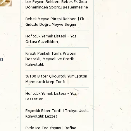
Lor Peyniri Rehberi: Bebek Ek Gıda
Döneminden Sporcu Beslenmesine
Bebek Meyve Püresi Rehberi | Ek
Gıdada Doğru Meyve Seçimi
Haftalık Yemek Listesi - Yaz
Ortası Güzellikleri
Kirazlı Pankek Tarifi: Protein
zı
Destekli, Meyveli ve Pratik
Kahvaltılık
%100 Bitter Çikolatalı Yumuşatan
Marmelatlı Krep Tarifi
Haftalık Yemek Listesi - Yaz
Lezzetleri
Ekşimikli Biber Tarifi | Trakya Usulü
Kahvaltılık Lezzet
Evde Ice Tea Yapımı | Rafine