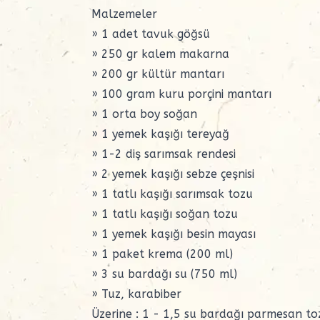
Malzemeler
» 1 adet tavuk göğsü
» 250 gr kalem
makarna
» 200 gr kültür mantarı
» 100 gram kuru porçini mantarı
» 1 orta boy soğan
» 1 yemek kaşığı
tereyağ
» 1-2 diş sarımsak rendesi
» 2 yemek kaşığı
sebze çeşnisi
» 1 tatlı kaşığı sarımsak tozu
» 1 tatlı kaşığı
soğan tozu
» 1 yemek kaşığı
besin mayası
» 1 paket krema (200 ml)
» 3 su bardağı su (750 ml)
» Tuz, karabiber
Üzerine : 1 - 1,5 su bardağı parmesan t