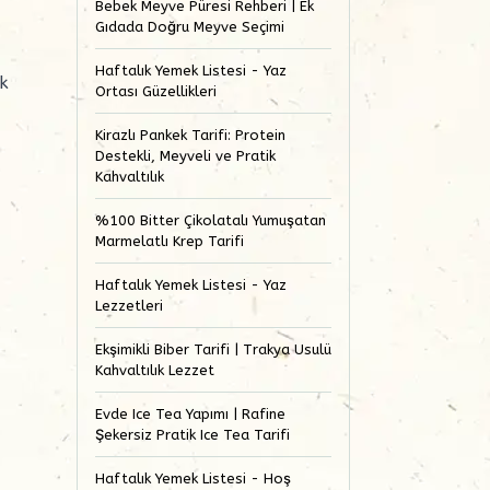
Bebek Meyve Püresi Rehberi | Ek
Gıdada Doğru Meyve Seçimi
Haftalık Yemek Listesi - Yaz
ık
Ortası Güzellikleri
Kirazlı Pankek Tarifi: Protein
Destekli, Meyveli ve Pratik
Kahvaltılık
%100 Bitter Çikolatalı Yumuşatan
Marmelatlı Krep Tarifi
Haftalık Yemek Listesi - Yaz
Lezzetleri
Ekşimikli Biber Tarifi | Trakya Usulü
Kahvaltılık Lezzet
Evde Ice Tea Yapımı | Rafine
Şekersiz Pratik Ice Tea Tarifi
Haftalık Yemek Listesi - Hoş