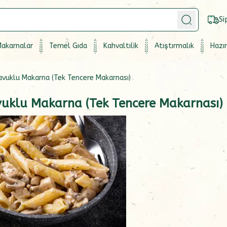
Si
akarnalar
Temel Gıda
Kahvaltılık
Atıştırmalık
Hazır
Tavuklu Makarna (Tek Tencere Makarnası)
avuklu Makarna (Tek Tencere Makarnası)