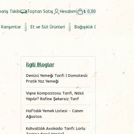
pariş Takibi
Toptan Satış
Hesabım
₺ 0,00
 Karışımlar
Et ve Süt Ürünleri
Bağışıklık Güçlendirici
Set
İlgili Bloglar
Denizci Yemeği Tarifi | Domatesli
Pratik Yaz Yemeği
Vişne Kompostosu Tarifi, Nasıl
Yapılır? Rafine Şekersiz Tarif
Haftalık Yemek Listesi - Canım
Ağustos
Kahvaltılık Avokado Tarifi: Lorlu