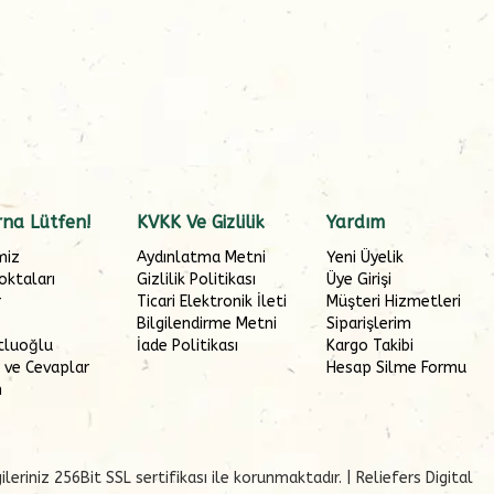
na Lütfen!
KVKK Ve Gizlilik
Yardım
miz
Aydınlatma Metni
Yeni Üyelik
oktaları
Gizlilik Politikası
Üye Girişi
r
Ticari Elektronik İleti
Müşteri Hizmetleri
Bilgilendirme Metni
Siparişlerim
tluoğlu
İade Politikası
Kargo Takibi
 ve Cevaplar
Hesap Silme Formu
m
leriniz 256Bit SSL sertifikası ile korunmaktadır.
| Reliefers Digital