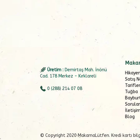
Makar
Üretim :
Demirtaş Mah. İnönü
Hikaye
Cad. 178 Merkez - Kırklareli
Satış N
Tarifle
0 (288) 214 07 08
Tuğba
Baybur
Sorular
İletişi
Blog
© Copyright 2020 MakarnaLütfen. Kredi kartı bilgi