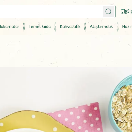
Si
akarnalar
Temel Gıda
Kahvaltılık
Atıştırmalık
Hazır