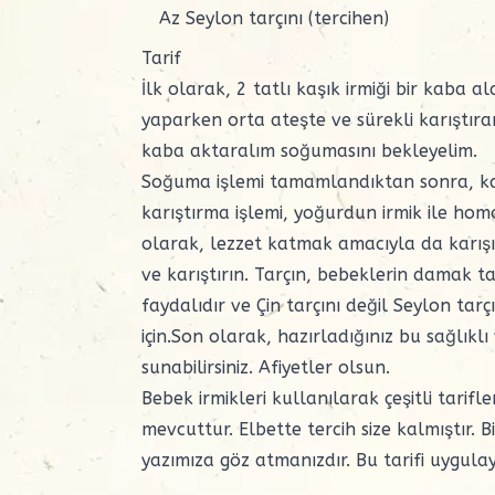
Az Seylon tarçını (tercihen)
Tarif
İlk olarak, 2 tatlı kaşık irmiği bir kaba a
yaparken orta ateşte ve sürekli karıştıra
kaba aktaralım soğumasını bekleyelim.
Soğuma işlemi tamamlandıktan sonra, kar
karıştırma işlemi, yoğurdun irmik ile hom
olarak, lezzet katmak amacıyla da karışı
ve karıştırın. Tarçın, bebeklerin damak ta
faydalıdır ve Çin tarçını değil Seylon tar
için.Son olarak, hazırladığınız bu sağlıklı
sunabilirsiniz. Afiyetler olsun.
Bebek irmikleri kullanılarak çeşitli tarifl
mevcuttur. Elbette tercih size kalmıştır. Bi
yazımıza göz atmanızdır. Bu tarifi uygulay