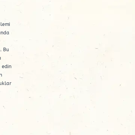
şlemi
sında
. Bu
ı
 edin
n
cuklar