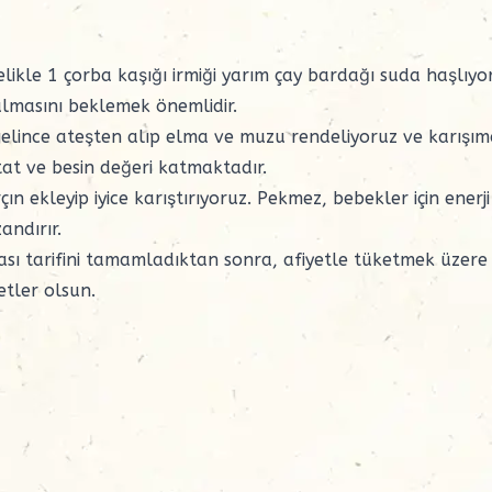
likle 1 çorba kaşığı irmiği yarım çay bardağı suda haşlıyo
lmasını beklemek önemlidir.
gelince ateşten alıp elma ve muzu rendeliyoruz ve karışı
tat ve besin değeri katmaktadır.
n ekleyip iyice karıştırıyoruz. Pekmez, bebekler için enerji
andırır.
ması tarifini tamamladıktan sonra, afiyetle tüketmek üzere
etler olsun.