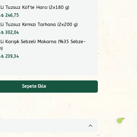
 Li Tuzsuz Köfte Harcı (2x180 g)
4
₺ 246,75
 Li Tuzsuz Kırmızı Tarhana (2x200 g)
4
₺ 302,04
 Li Karışık Sebzeli Makarna (%35 Sebze-
m)
4
₺ 239,34
Sepete Ekle