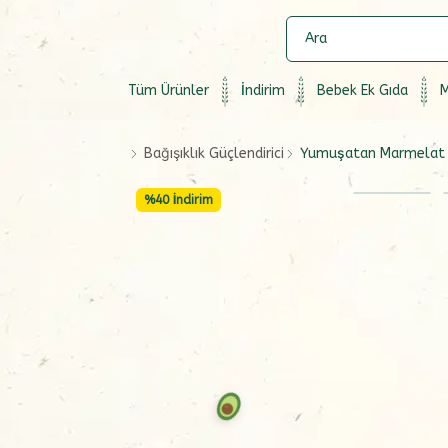
Tüm Ürünler
İndirim
Bebek Ek Gıda
M
Bağışıklık Güçlendirici
Yumuşatan Marmelat (K
%
40
İndirim