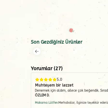
Son Gezdiğiniz Ürünler
Yorumlar
(
27
)
5.0
Muhteşem bir lezzet
Denemek için aldım, ailece çok beğendik. Sırada 
ÖZLEM
D.
Makarna Lütfen:
Merhabalar, İlginize teşekkür ederiz