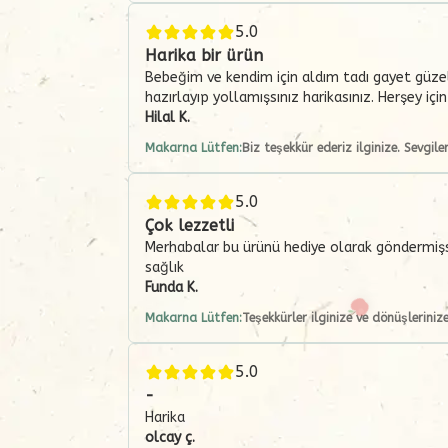
5.0
Harika bir ürün
Bebeğim ve kendim için aldım tadı gayet güzel 
hazırlayıp yollamışsınız harikasınız. Herşey içi
Hilal
K.
Makarna Lütfen:
Biz teşekkür ederiz ilginize. Sevgiler
5.0
Çok lezzetli
Merhabalar bu ürünü hediye olarak göndermişsi
sağlık
Funda
K.
Makarna Lütfen:
Teşekkürler ilginize ve dönüşleriniz
5.0
-
Harika
olcay
ç.