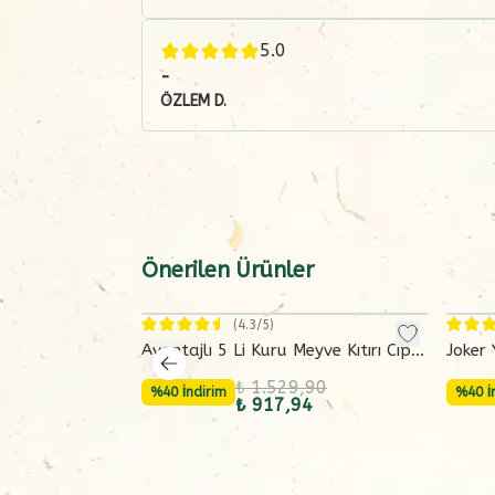
5.0
-
ÖZLEM
D.
Önerilen Ürünler
(
4.3
/5)
Avantajlı 5 Li Kuru Meyve Kıtırı Cipsi
Joker 
Seti Freeze Dried
(165 
₺ 1.529,90
%40 İndirim
%40 İ
₺ 917,94