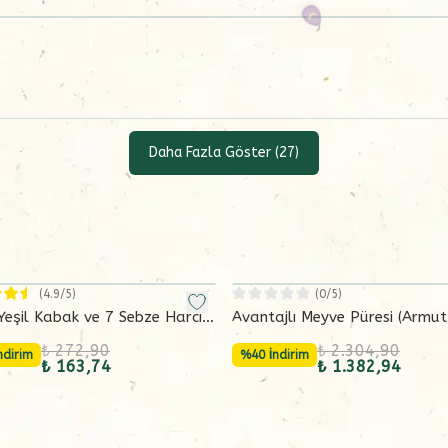
Daha Fazla Göster
(
27
)
(
4.9
/5)
(
0
/5)
Yeşil Kabak ve 7 Sebze Harcı
Avantajlı Meyve Püresi (Armu
gram)
Kayısı-İncir) 6x130 g
₺ 272,90
₺ 2.304,90
ndirim
%40 İndirim
₺ 163,74
₺ 1.382,94