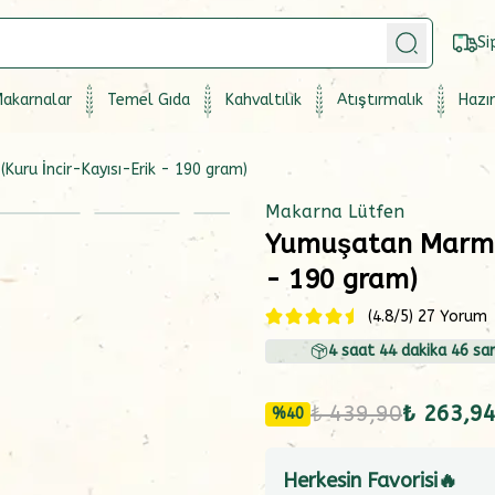
Si
akarnalar
Temel Gıda
Kahvaltılık
Atıştırmalık
Hazır
uru İncir-Kayısı-Erik - 190 gram)
Makarna Lütfen
Yumuşatan Marmela
- 190 gram)
(
4.8
/5)
27 Yorum
4
saat
44
dakika
45
san
₺ 439,90
₺ 263,9
%
40
Herkesin Favorisi🔥