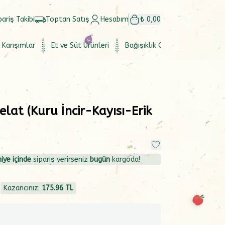
pariş Takibi
Toptan Satış
Hesabım
₺ 0,00
 Karışımlar
Et ve Süt Ürünleri
Bağışıklık Güçlendirici
Set
t (Kuru İncir-Kayısı-Erik
iye içinde
sipariş verirseniz
bugün
kargoda!
4
Kazancınız:
175.96
TL