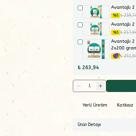
Avantajlı 2
₺ 259,7
%
5
Avantajlı 2
₺ 317,9
%
5
Avantajlı 2
2x200 gra
₺ 251,9
%
5
₺ 263,94
1
Yerli Üretim
Katkısız
Ürün Detayı