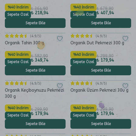
%40 İndirim
%40 İndirim
₺ 364,90
₺ 679,90
₺ 218,94
₺ 407,94
Sepete Özel
Sepete Özel
Sepete Ekle
Sepete Ekle
(
4.9
/5)
(
4.9
/5)
Organik Tahin 300 g
Organik Dut Pekmezi 300 g
%40 İndirim
%40 İndirim
₺ 582,90
₺ 299,90
₺ 349,74
₺ 179,94
Sepete Özel
Sepete Özel
Sepete Ekle
Sepete Ekle
(
4.9
/5)
(
4.9
/5)
Organik Keçiboynuzu Pekmezi
Organik Üzüm Pekmezi 300 g
300 g
%40 İndirim
%40 İndirim
₺ 299,90
₺ 299,90
₺ 179,94
₺ 179,94
Sepete Özel
Sepete Özel
Sepete Ekle
Sepete Ekle