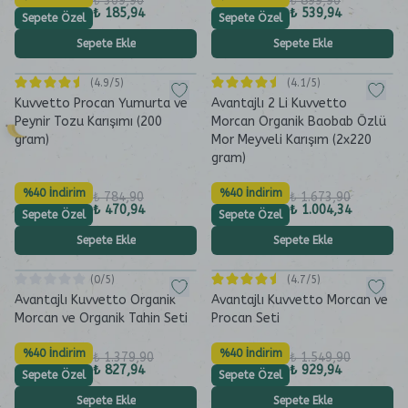
₺ 309,90
₺ 899,90
₺ 185,94
₺ 539,94
Sepete Özel
Sepete Özel
Sepete Ekle
Sepete Ekle
(
4.9
/5)
(
4.1
/5)
Kuvvetto Procan Yumurta ve
Avantajlı 2 Li Kuvvetto
Peynir Tozu Karışımı (200
Morcan Organik Baobab Özlü
gram)
Mor Meyveli Karışım (2x220
gram)
%40 İndirim
%40 İndirim
₺ 784,90
₺ 1.673,90
₺ 470,94
₺ 1.004,34
Sepete Özel
Sepete Özel
Sepete Ekle
Sepete Ekle
(
0
/5)
(
4.7
/5)
Avantajlı Kuvvetto Organik
Avantajlı Kuvvetto Morcan ve
Morcan ve Organik Tahin Seti
Procan Seti
%40 İndirim
%40 İndirim
₺ 1.379,90
₺ 1.549,90
₺ 827,94
₺ 929,94
Sepete Özel
Sepete Özel
Sepete Ekle
Sepete Ekle