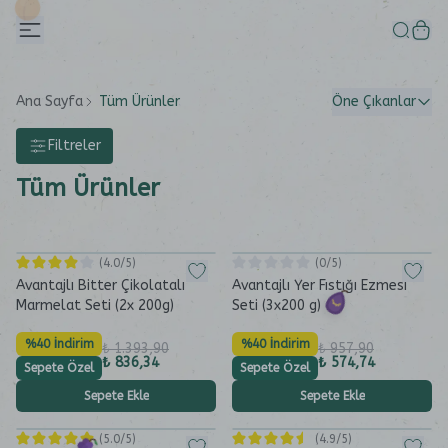
Ana Sayfa
Tüm Ürünler
Öne Çıkanlar
Filtreler
Tüm Ürünler
(
4.0
/5)
(
0
/5)
Avantajlı Bitter Çikolatalı
Avantajlı Yer Fıstığı Ezmesi
Marmelat Seti (2x 200g)
Seti (3x200 g)
%40 İndirim
%40 İndirim
₺ 1.393,90
₺ 957,90
₺ 836,34
₺ 574,74
Sepete Özel
Sepete Özel
Sepete Ekle
Sepete Ekle
(
5.0
/5)
(
4.9
/5)