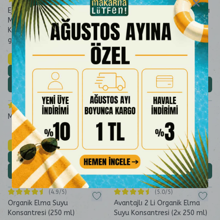
Ejder Meyvesi Kıtırı (Kuru
Avantajlı 5 Li Kuru Meyve Kıtırı
Meyve Cipsi Dondurularak
Cipsi Seti Freeze Dried
Kurutulmuş Freeze Dried-20
g)
%40 İndirim
%40 İndirim
₺ 329,90
₺ 1.529,90
₺ 197,94
₺ 917,94
Sepete Özel
Sepete Özel
Sepete Ekle
Sepete Ekle
(
4.8
/5)
(
4.8
/5)
Meşe Balı (260 gram)
Organik Tatlı Ketçap (300
gram)
%40 İndirim
%40 İndirim
₺ 1.204,90
₺ 394,90
₺ 722,94
₺ 236,94
Sepete Özel
Sepete Özel
Sepete Ekle
Sepete Ekle
(
4.9
/5)
(
5.0
/5)
Organik Elma Suyu
Avantajlı 2 Li Organik Elma
Konsantresi (250 ml)
Suyu Konsantresi (2x 250 ml)