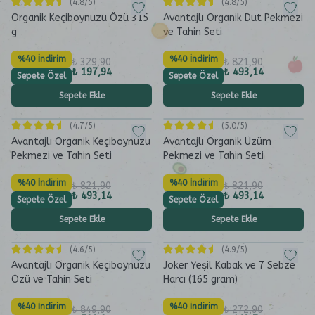
(
4.8
/5)
(
4.8
/5)
Organik Keçiboynuzu Özü 315
Avantajlı Organik Dut Pekmezi
g
ve Tahin Seti
%40 İndirim
%40 İndirim
₺ 329,90
₺ 821,90
₺ 197,94
₺ 493,14
Sepete Özel
Sepete Özel
Sepete Ekle
Sepete Ekle
(
4.7
/5)
(
5.0
/5)
Avantajlı Organik Keçiboynuzu
Avantajlı Organik Üzüm
Pekmezi ve Tahin Seti
Pekmezi ve Tahin Seti
%40 İndirim
%40 İndirim
₺ 821,90
₺ 821,90
₺ 493,14
₺ 493,14
Sepete Özel
Sepete Özel
Sepete Ekle
Sepete Ekle
(
4.6
/5)
(
4.9
/5)
Avantajlı Organik Keçiboynuzu
Joker Yeşil Kabak ve 7 Sebze
Özü ve Tahin Seti
Harcı (165 gram)
%40 İndirim
%40 İndirim
₺ 849,90
₺ 272,90