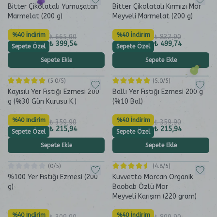
Bitter Çikolatalı Yumuşatan
Bitter Çikolatalı Kırmızı Mor
Marmelat (200 g)
Meyveli Marmelat (200 g)
%40 İndirim
%40 İndirim
₺ 665,90
₺ 832,90
₺ 399,54
₺ 499,74
Sepete Özel
Sepete Özel
Sepete Ekle
Sepete Ekle
(
5.0
/5)
(
5.0
/5)
Kayısılı Yer Fıstığı Ezmesi 200
Ballı Yer Fıstığı Ezmesi 200 g
g (%30 Gün Kurusu K.)
(%10 Bal)
%40 İndirim
%40 İndirim
₺ 359,90
₺ 359,90
₺ 215,94
₺ 215,94
Sepete Özel
Sepete Özel
Sepete Ekle
Sepete Ekle
(
0
/5)
(
4.8
/5)
%100 Yer Fıstığı Ezmesi (200
Kuvvetto Morcan Organik
g)
Baobab Özlü Mor
Meyveli Karışım (220 gram)
%40 İndirim
%40 İndirim