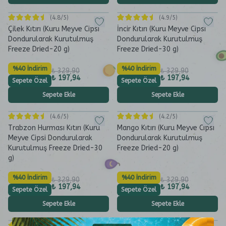
(
4.8
/5)
(
4.9
/5)
Çilek Kıtırı (Kuru Meyve Cipsi
İncir Kıtırı (Kuru Meyve Cipsi
Dondurularak Kurutulmuş
Dondurularak Kurutulmuş
Freeze Dried-20 g)
Freeze Dried-30 g)
%40 İndirim
%40 İndirim
₺ 329,90
₺ 329,90
₺ 197,94
₺ 197,94
Sepete Özel
Sepete Özel
Sepete Ekle
Sepete Ekle
(
4.6
/5)
(
4.2
/5)
Trabzon Hurması Kıtırı (Kuru
Mango Kıtırı (Kuru Meyve Cipsi
Meyve Cipsi Dondurularak
Dondurularak Kurutulmuş
Kurutulmuş Freeze Dried-30
Freeze Dried-20 g)
g)
%40 İndirim
%40 İndirim
₺ 329,90
₺ 329,90
₺ 197,94
₺ 197,94
Sepete Özel
Sepete Özel
Sepete Ekle
Sepete Ekle
(
4.5
/5)
(
4.3
/5)