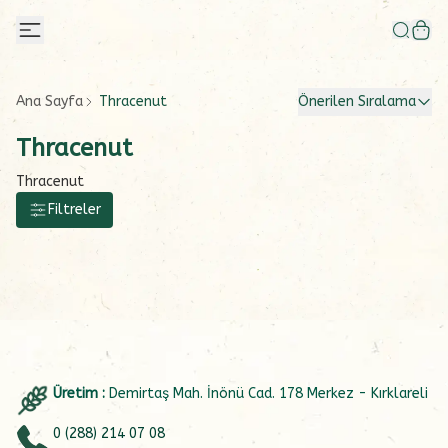
Ana Sayfa
Thracenut
Önerilen Sıralama
Thracenut
Thracenut
Filtreler
Üretim :
Demirtaş Mah. İnönü Cad. 178 Merkez - Kırklareli
0 (288) 214 07 08