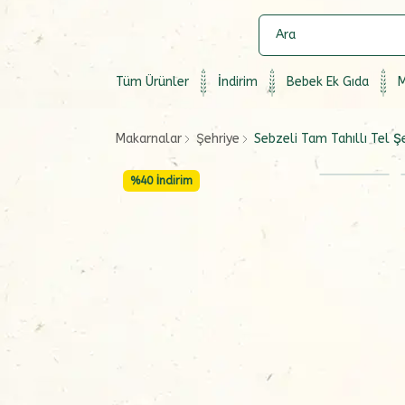
Tüm Ürünler
İndirim
Bebek Ek Gıda
M
Makarnalar
Şehriye
Sebzeli Tam Tahıllı Tel Ş
%
40
İndirim