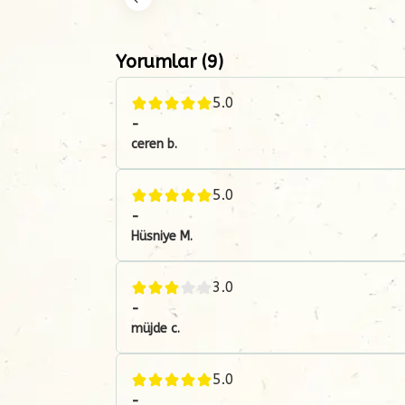
Yorumlar
(
9
)
5.0
-
ceren
b.
5.0
-
Hüsniye
M.
3.0
-
müjde
c.
5.0
-