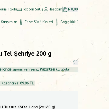
pariş Takibi
Toptan Satış
Hesabım
₺ 0,00
 Karışımlar
Et ve Süt Ürünleri
Bağışıklık Güçlendirici
Set
ı Tel Şehriye 200 g
e içinde
sipariş verirseniz
Pazartesi
kargoda!
4
Kazancınız:
89.96
TL
 Li Tuzsuz Köfte Harcı (2x180 g)