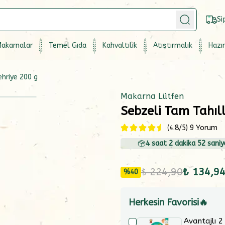
Si
akarnalar
Temel Gıda
Kahvaltılık
Atıştırmalık
Hazır
ehriye 200 g
Makarna Lütfen
Sebzeli Tam Tahıll
(
4.8
/5)
9 Yorum
4
saat
2
dakika
51
saniy
₺ 224,90
₺ 134,9
%
40
Herkesin Favorisi🔥
Avantajlı 2