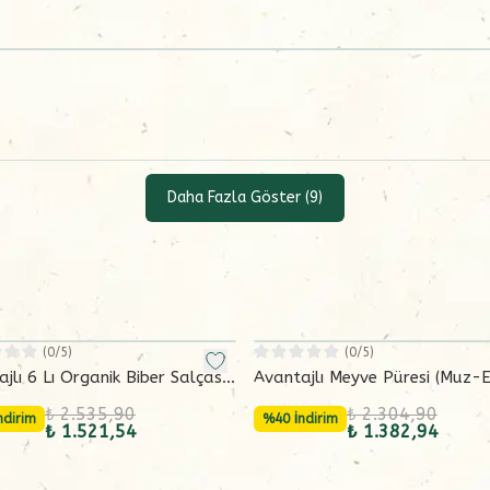
Daha Fazla Göster
(
9
)
(
0
/5)
(
0
/5)
jlı 6 Lı Organik Biber Salçası
Avantajlı Meyve Püresi (Muz-
 g)
Üzüm) 6x130 g
₺ 2.535,90
₺ 2.304,90
ndirim
%40 İndirim
₺ 1.521,54
₺ 1.382,94