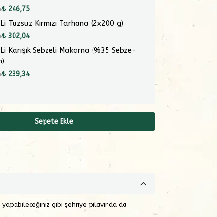
4
₺ 246,75
 Li Tuzsuz Kırmızı Tarhana (2x200 g)
4
₺ 302,04
 Li Karışık Sebzeli Makarna (%35 Sebze-
m)
4
₺ 239,34
Sepete Ekle
a yapabileceğiniz gibi şehriye pilavında da