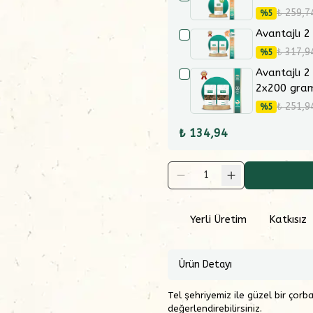
₺ 259,7
%
5
Avantajlı 2
₺ 317,9
%
5
Avantajlı 2
2x200 gra
₺ 251,9
%
5
₺ 134,94
1
Yerli Üretim
Katkısız
Ürün Detayı
Tel şehriyemiz ile güzel bir çorb
değerlendirebilirsiniz.