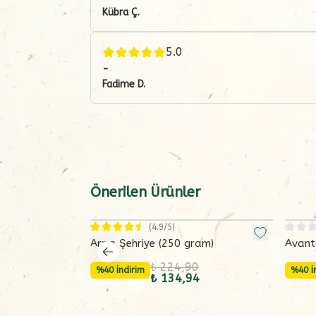
Kübra
Ç.
5.0
-
Fadime
D.
Önerilen Ürünler
(
4.9
/5)
Arpa Şehriye (250 gram)
Avanta
(6x300
₺ 224,90
%40 İndirim
%40 İ
₺ 134,94