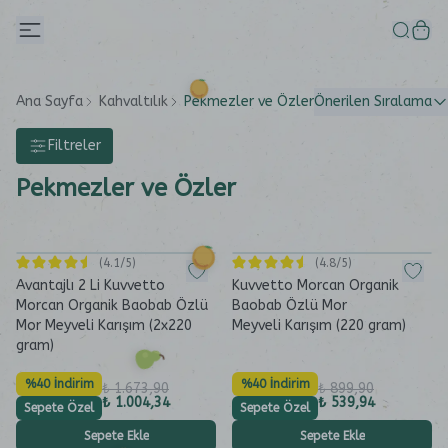
Ana Sayfa
Kahvaltılık
Pekmezler ve Özler
Önerilen Sıralama
Filtreler
Pekmezler ve Özler
(
4.1
/5)
(
4.8
/5)
Avantajlı 2 Li Kuvvetto
Kuvvetto Morcan Organik
Morcan Organik Baobab Özlü
Baobab Özlü Mor
Mor Meyveli Karışım (2x220
Meyveli Karışım (220 gram)
gram)
%40 İndirim
%40 İndirim
₺ 1.673,90
₺ 899,90
₺ 1.004,34
₺ 539,94
Sepete Özel
Sepete Özel
Sepete Ekle
Sepete Ekle