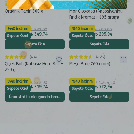
(
4.9
/5)
(
4.9
/5)
Organik Tahin 300 g
Mor Çilokata (Antosiyaninli
Fındık Kreması-195 gram)
%40 İndirim
%40 İndirim
₺ 582,90
₺ 499,90
₺ 349,74
₺ 299,94
Sepete Özel
Sepete Özel
Sepete Ekle
Sepete Ekle
(
4.4
/5)
(
4.8
/5)
Çiçek Balı (Katkısız Ham Bal -
Meşe Balı (260 gram)
250 g)
%40 İndirim
%40 İndirim
₺ 532,90
₺ 1.204,90
₺ 319,74
₺ 722,94
Sepete Özel
Sepete Özel
Ürün stokta olduğunda beni haberdar et
Sepete Ekle