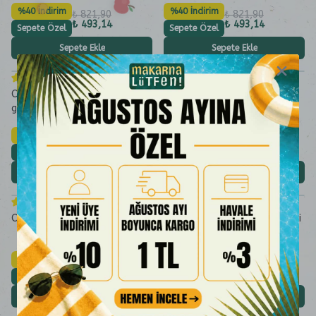
%40 İndirim
%40 İndirim
₺ 821,90
₺ 821,90
₺ 493,14
₺ 493,14
Sepete Özel
Sepete Özel
Sepete Ekle
Sepete Ekle
(
4.8
/5)
(
4.9
/5)
Organik Keçiboynuzu Özü 315
Organik Üzüm Pekmezi 300 g
g
%40 İndirim
%40 İndirim
₺ 329,90
₺ 299,90
₺ 197,94
₺ 179,94
Sepete Özel
Sepete Özel
Sepete Ekle
Sepete Ekle
(
4.9
/5)
(
4.9
/5)
Organik Dut Pekmezi 300 g
Organik Keçiboynuzu Pekmezi
300 g
%40 İndirim
%40 İndirim
₺ 299,90
₺ 299,90
₺ 179,94
₺ 179,94
Sepete Özel
Sepete Özel
Sepete Ekle
Sepete Ekle