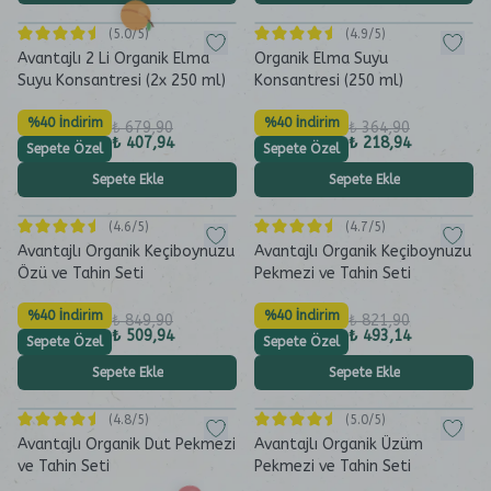
(
5.0
/5)
(
4.9
/5)
Avantajlı 2 Li Organik Elma
Organik Elma Suyu
Suyu Konsantresi (2x 250 ml)
Konsantresi (250 ml)
%40 İndirim
%40 İndirim
₺ 679,90
₺ 364,90
₺ 407,94
₺ 218,94
Sepete Özel
Sepete Özel
Sepete Ekle
Sepete Ekle
(
4.6
/5)
(
4.7
/5)
Avantajlı Organik Keçiboynuzu
Avantajlı Organik Keçiboynuzu
Özü ve Tahin Seti
Pekmezi ve Tahin Seti
%40 İndirim
%40 İndirim
₺ 849,90
₺ 821,90
₺ 509,94
₺ 493,14
Sepete Özel
Sepete Özel
Sepete Ekle
Sepete Ekle
(
4.8
/5)
(
5.0
/5)
Avantajlı Organik Dut Pekmezi
Avantajlı Organik Üzüm
ve Tahin Seti
Pekmezi ve Tahin Seti