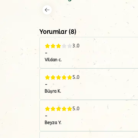
Yorumlar
(
8
)
3.0
-
Vildan
c.
5.0
-
Büşra
K.
5.0
-
Beyza
Y.