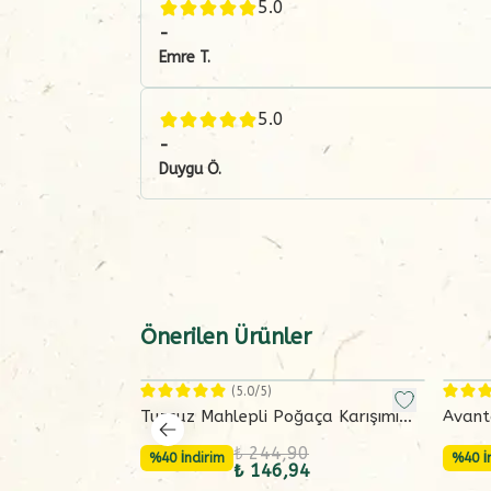
5.0
-
Emre
T.
5.0
-
Duygu
Ö.
Önerilen Ürünler
(
5.0
/5)
Tuzsuz Mahlepli Poğaça Karışımı
Avant
(375 gram)
3 Lü B
₺ 244,90
%40 İndirim
%40 İ
₺ 146,94