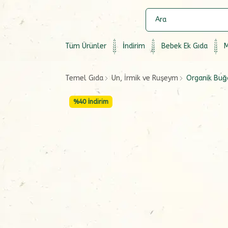
Tüm Ürünler
İndirim
Bebek Ek Gıda
M
Temel Gıda
Un, İrmik ve Ruşeym
Organik Buğ
%
40
İndirim