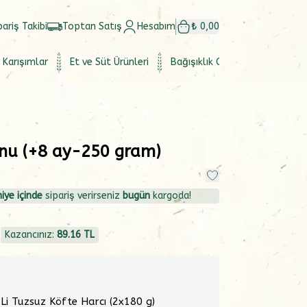
pariş Takibi
Toptan Satış
Hesabım
₺ 0,00
 Karışımlar
Et ve Süt Ürünleri
Bağışıklık Güçlendirici
Set
nu (+8 ay-250 gram)
iye içinde
sipariş verirseniz
bugün
kargoda!
4
Kazancınız:
89.16
TL
 Li Tuzsuz Köfte Harcı (2x180 g)