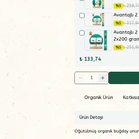
₺ 259,7
%
5
Avantajlı 2
₺ 317,9
%
5
Avantajlı 2
2x200 gra
₺ 251,9
%
5
₺ 133,74
1
Organik Ürün
Katkısı
Ürün Detayı
Öğütülmüş organik buğday ununu 