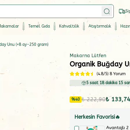
Si
akarnalar
Temel Gıda
Kahvaltılık
Atıştırmalık
Hazır
day Unu (+8 ay-250 gram)
Makarna Lütfen
Organik Buğday U
(
4.8
/5)
8 Yorum
5
saat
18
dakika
15
san
₺ 222,90
₺ 133,7
%
40
Herkesin Favorisi🔥
Avantajlı 2