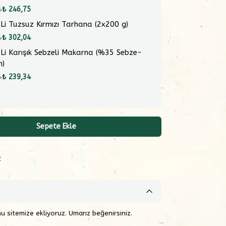
4
₺ 246,75
 Li Tuzsuz Kırmızı Tarhana (2x200 g)
4
₺ 302,04
 Li Karışık Sebzeli Makarna (%35 Sebze-
m)
4
₺ 239,34
Sepete Ekle
z
sitemize ekliyoruz. Umarız beğenirsiniz.