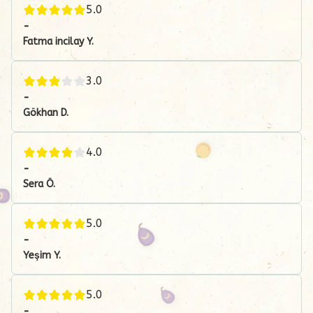
5.0
-
Fatma incilay
Y.
3.0
-
Gökhan
D.
4.0
-
Sera
Ö.
5.0
-
Yeşim
Y.
5.0
-