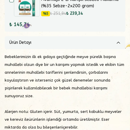
(%35 Sebze-2x200 gram)
₺ 251,94
₺ 239,34
%
5
₺ 145,74
Ürün Detayı
Bebeklerimizin ilk ek gıdaya geçtiğinde meyve pürelik başına
muhallebi olsun diye bir un karışımı yapmak istedik ve ekibin tüm
annelerinin muhallebi tariflerini şenlendirsin, çorbalarını
koyulaştırsın ve isterseniz çok güzel denemeler sonunda
pişirilerek kullanılabilecek bir bebek muhallebisi karışımı
sunuyoruz size.
Alerjen notu:
Gluten içerir. Süt, yumurta, sert kabuklu meyveler
ve kereviz ileürünlerin işlendiği ortamda üretilmiştir. Eser
miktarda da olsa bu bileşenleriiçerebilir.