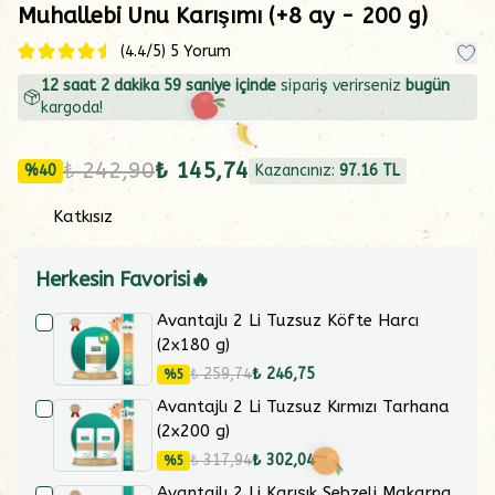
Muhallebi Unu Karışımı (+8 ay - 200 g)
(
4.4
/5)
5 Yorum
12
saat
2
dakika
58
saniye içinde
sipariş verirseniz
bugün
kargoda!
₺ 242,90
₺ 145,74
%
40
Kazancınız:
97.16
TL
Katkısız
Herkesin Favorisi🔥
Avantajlı 2 Li Tuzsuz Köfte Harcı
(2x180 g)
₺ 259,74
₺ 246,75
%
5
Avantajlı 2 Li Tuzsuz Kırmızı Tarhana
(2x200 g)
₺ 317,94
₺ 302,04
%
5
Avantajlı 2 Li Karışık Sebzeli Makarna