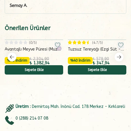
Semay
A.
Önerilen Ürünler
(
0
/5)
(
4.7
/5)
Avantajlı Meyve Püresi (Muz-
Tuzsuz Tereyağı (Ezgi Süt -
Elma-Üzüm) 6x130 g
200 gram)
₺ 2.304,90
₺ 579,90
%40 İndirim
%40 İndirim
₺ 1.382,94
₺ 347,94
Sepete Ekle
Sepete Ekle
Üretim :
Demirtaş Mah. İnönü Cad. 178 Merkez - Kırklareli
0 (288) 214 07 08