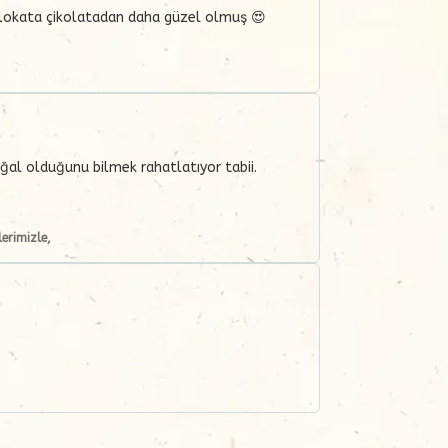
ilokata çikolatadan daha güzel olmuş 😍
oğal olduğunu bilmek rahatlatıyor tabii.
lerimizle,