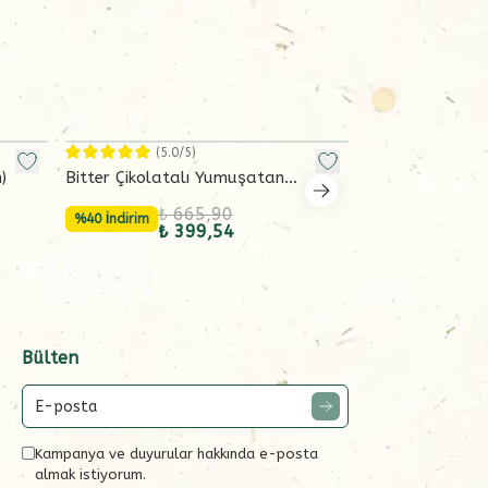
(
5.0
/5)
(
4.9
/
)
Bitter Çikolatalı Yumuşatan
Avantajlı Orga
Marmelat (200 g)
Salçası Seti (61
₺ 665,90
₺ 8
%40 İndirim
%40 İndirim
₺ 399,54
₺ 4
Bülten
Kampanya ve duyurular hakkında e-posta
almak istiyorum.