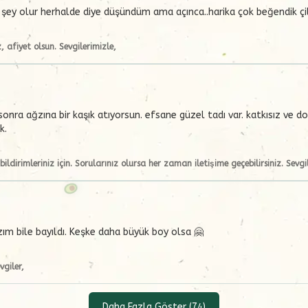
şey olur herhalde diye düşündüm ama açınca..harika çok beğendik ç
, afiyet olsun. Sevgilerimizle,
onra ağzına bir kaşık atıyorsun. efsane güzel tadı var. katkısız ve d
k.
ildirimleriniz için. Sorularınız olursa her zaman iletişime geçebilirsiniz. Sevgi
zım bile bayıldı. Keşke daha büyük boy olsa 🤗
vgiler,
Daha Fazla Göster
(
74
)