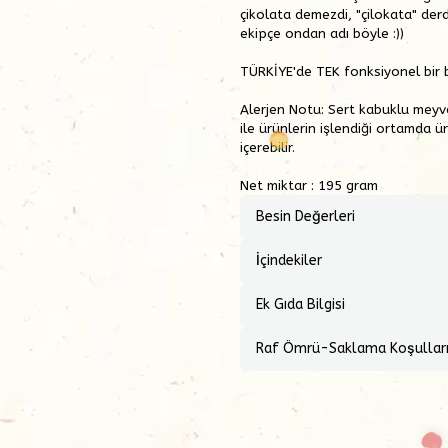
çikolata demezdi, "çilokata" der
ekipçe ondan adı böyle :))
TÜRKİYE'de TEK fonksiyonel bir b
Alerjen Notu:
Sert kabuklu meyvel
ile ürünlerin işlendiği ortamda ür
içerebilir.
Net miktar : 195 gram
Besin Değerleri
İçindekiler
Ek Gıda Bilgisi
Raf Ömrü-Saklama Koşullar