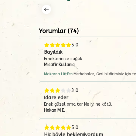
Yorumlar
(
74
)
5.0
Bayıldık
Emeklerinize sağlık
Misafir Kullanıcı
Makarna Lütfen:
Merhabalar, Geri bildiriminiz için te
3.0
İdare eder
Enek güzel ama tar Ne iyi ne kötü.
Hakan M
E.
5.0
Hiç böyle beklemiyordum