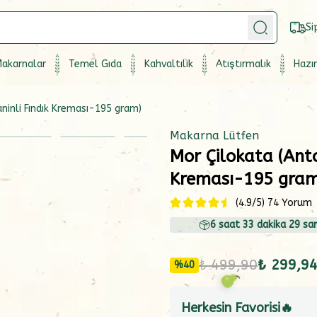
Si
akarnalar
Temel Gıda
Kahvaltılık
Atıştırmalık
Hazır
ninli Fındık Kreması-195 gram)
Makarna Lütfen
Mor Çilokata (Anto
Kreması-195 gram
(
4.9
/5)
74 Yorum
6
saat
33
dakika
28
san
₺ 499,90
₺ 299,9
%
40
Herkesin Favorisi🔥