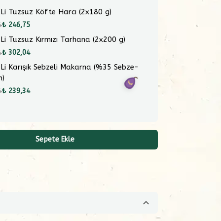
 Li Tuzsuz Köfte Harcı (2x180 g)
4
₺ 246,75
 Li Tuzsuz Kırmızı Tarhana (2x200 g)
4
₺ 302,04
 Li Karışık Sebzeli Makarna (%35 Sebze-
m)
4
₺ 239,34
Sepete Ekle