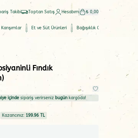
pariş Takibi
Toptan Satış
Hesabım
₺ 0,00
 Karışımlar
Et ve Süt Ürünleri
Bağışıklık Güçlendirici
Set
siyaninli Fındık
)
iye içinde
sipariş verirseniz
bugün
kargoda!
4
Kazancınız:
199.96
TL