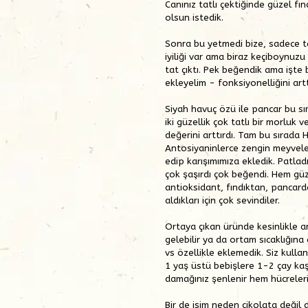
Canınız tatlı çektiğinde güzel f
olsun istedik.
Sonra bu yetmedi bize, sadece ta
iyiliği var ama biraz keçiboynuz
tat çıktı. Pek beğendik ama işte 
ekleyelim - fonksiyonelliğini artt
Siyah havuç özü ile pancar bu sı
iki güzellik çok tatlı bir morluk 
değerini arttırdı. Tam bu sırada H
Antosiyaninlerce zengin meyvele
edip karışımımıza ekledik. Patlad
çok şaşırdı çok beğendi. Hem güz
antioksidant, fındıktan, pancar
aldıkları için çok sevindiler.
Ortaya çıkan üründe kesinlikle a
gelebilir ya da ortam sıcaklığına
vs özellikle eklemedik. Siz kulla
1 yaş üstü bebişlere 1-2 çay kaşı
damağınız şenlenir hem hücreleri
Bir de isim neden çikolata değil d