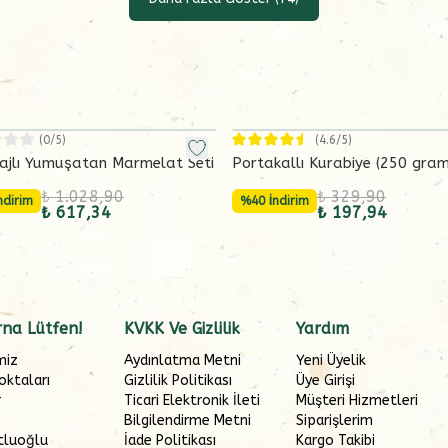
(
0
/5)
(
4.6
/5)
ajlı Yumuşatan Marmelat Seti
Portakallı Kurabiye (250 gram
₺ 1.028,90
₺ 329,90
ndirim
%40 İndirim
₺ 617,34
₺ 197,94
na Lütfen!
KVKK Ve Gizlilik
Yardım
miz
Aydınlatma Metni
Yeni Üyelik
oktaları
Gizlilik Politikası
Üye Girişi
r
Ticari Elektronik İleti
Müşteri Hizmetleri
Bilgilendirme Metni
Siparişlerim
tluoğlu
İade Politikası
Kargo Takibi