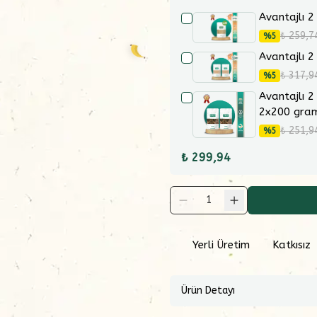
Avantajlı 2
₺ 259,7
%
5
Avantajlı 2
₺ 317,9
%
5
Avantajlı 2
2x200 gra
₺ 251,9
%
5
₺ 299,94
1
Yerli Üretim
Katkısız
Ürün Detayı