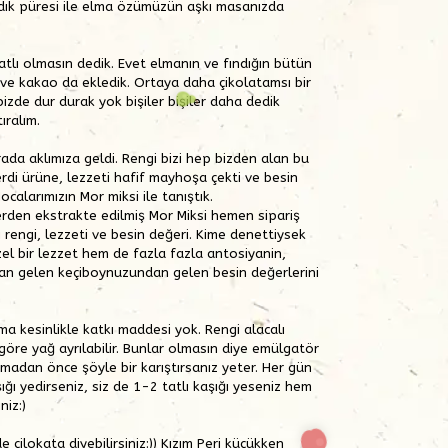
ındık püresi ile elma özümüzün aşkı masanızda
tlı olmasın dedik. Evet elmanın ve fındığın bütün
u ve kakao da ekledik. Ortaya daha çikolatamsı bir
bizde dur durak yok bişiler bişiler daha dedik
ıralım.
rada aklımıza geldi. Rengi bizi hep bizden alan bu
verdi ürüne, lezzeti hafif mayhoşa çekti ve besin
ocalarımızın Mor miksi ile tanıştık.
rden ekstrakte edilmiş Mor Miksi hemen sipariş
ı rengi, lezzeti ve besin değeri. Kime denettiysek
el bir lezzet hem de fazla fazla antosiyanin,
dan gelen keçiboynuzundan gelen besin değerlerini
ma kesinlikle katkı maddesi yok. Rengi alacalı
 göre yağ ayrılabilir. Bunlar olmasın diye emülgatör
nmadan önce şöyle bir karıştırsanız yeter. Her gün
ğı yedirseniz, siz de 1-2 tatlı kaşığı yeseniz hem
niz:)
e çilokata diyebilirsiniz:)) Kızım Peri küçükken