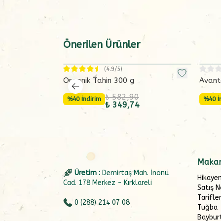
Önerilen Ürünler
(
4.9
/5)
Organik Tahin 300 g
Avant
₺ 582,90
%40 İndirim
%40 İ
₺ 349,74
Makar
Üretim :
Demirtaş Mah. İnönü
Hikaye
Cad. 178 Merkez - Kırklareli
Satış N
Tarifle
0 (288) 214 07 08
Tuğba
Baybur