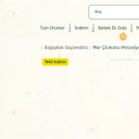
Tüm Ürünler
İndirim
Bebek Ek Gıda
M
Bağışıklık Güçlendirici
Mor Çilokata (Antosiya
%
40
İndirim