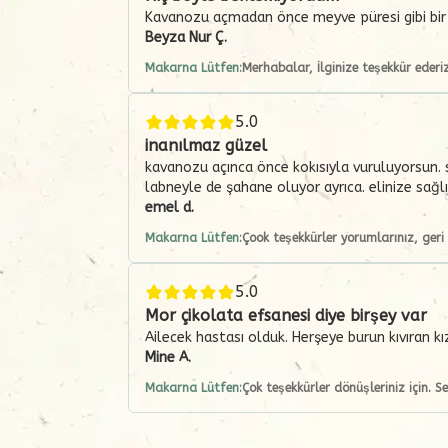
Kavanozu açmadan önce meyve püresi gibi bir 
Beyza Nur
Ç.
Makarna Lütfen:
Merhabalar, İlginize teşekkür ederiz
5.0
inanılmaz güzel
kavanozu açınca önce kokısıyla vuruluyorsun. s
labneyle de şahane oluyor ayrıca. elinize sağlı
emel
d.
Makarna Lütfen:
Çook teşekkürler yorumlarınız, geri b
5.0
Mor çikolata efsanesi diye birşey var
Ailecek hastası olduk. Herşeye burun kıvıran kı
Mine
A.
Makarna Lütfen:
Çok teşekkürler dönüşleriniz için. Se