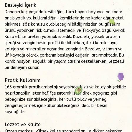
Besleyici İçerik
Dananın kaç yaşında kesildiğini, tüm hayatı boyunca ne kadar
antibiyotik vb. kullanıldığını, kemiklerinde ne kadar ağır metal
birikmesi söz konusu olabileceğini bildiğimizden bu güzelim
ürünü yaparken risk almak istemedik ve Trakya'ya özgü Kıvırcık
Kuzu eti ile üretim yapmak istedik. Kuzu eti, yüksek protein
içeriği ve zengin besin profili ile bilinirken, ilikli kemik suyu,
kolajen ve mineraller açısından zengindir. Bezelye, vitamin ve
lif kaynağı olarak çorbanın besleyici değerini artırmaktadır. Bu
kombinasyon, sağlıklı bir yaşam tarzını desteklerken, lezzetli
bir deneyim sunar.
Pratik Kullanım
165 gramlık pratik ambalajı sayesinde, hızlı ve kolay bir şekilde
hazırlanabilir. İster hafifçe ısıtarak ister direk açtığınız gibi
bebeğinize sunabileceğiniz, her türlü pilav ve yemeği
zenginleştirmek için kullanabileceğiniz ideal bir besin
kaynağıdır.
Lezzet ve Kalite
Kızçen markası, yüksek kalite standartları ile dikkat çekerken,