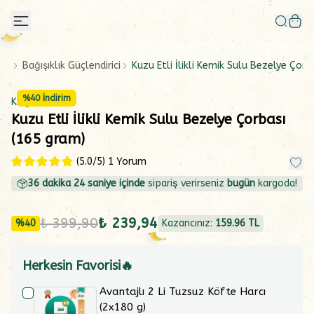
Bağışıklık Güçlendirici
Kuzu Etli İlikli Kemik Sulu Bezelye Çorb
%
40
İndirim
Kızçen
Kuzu Etli İlikli Kemik Sulu Bezelye Çorbası
(165 gram)
(
5.0
/5)
1 Yorum
36
dakika
24
saniye içinde
sipariş verirseniz
bugün
kargoda!
₺ 399,90
₺ 239,94
%
40
Kazancınız:
159.96
TL
Herkesin Favorisi🔥
Avantajlı 2 Li Tuzsuz Köfte Harcı
(2x180 g)