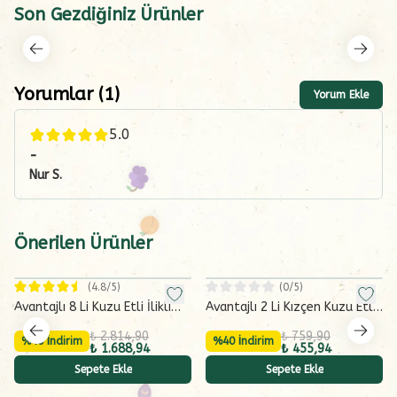
Son Gezdiğiniz Ürünler
Yorumlar
(
1
)
Yorum Ekle
5.0
-
Nur
S.
Önerilen Ürünler
(
4.8
/5)
(
0
/5)
Avantajlı 8 Li Kuzu Etli İlikli
Avantajlı 2 Li Kızçen Kuzu Etli
Çorba Seti
İlikli Kemik Sulu Yeşil Kabak
₺ 2.814,90
₺ 759,90
%40 İndirim
Çorbası (2x165 g)
%40 İndirim
₺ 1.688,94
₺ 455,94
Sepete Ekle
Sepete Ekle