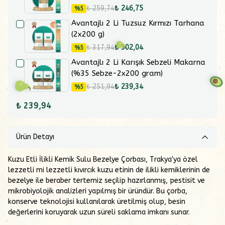
₺ 259,74
₺ 246,75
%
5
Avantajlı 2 Li Tuzsuz Kırmızı Tarhana
(2x200 g)
₺ 317,94
₺ 302,04
%
5
Avantajlı 2 Li Karışık Sebzeli Makarna
(%35 Sebze-2x200 gram)
₺ 251,94
₺ 239,34
%
5
₺ 239,94
Ürün Detayı
Kuzu Etli İlikli Kemik Sulu Bezelye Çorbası, Trakya'ya özel
lezzetli mi lezzetli kıvırcık kuzu etinin de ilikli kemiklerinin de
bezelye ile beraber tertemiz seçilip hazırlanmış, pestisit ve
mikrobiyolojik analizleri yapılmış bir üründür. Bu çorba,
konserve teknolojisi kullanılarak üretilmiş olup, besin
değerlerini koruyarak uzun süreli saklama imkanı sunar.