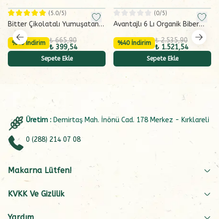
(
5.0
/5)
(
0
/5)
Bitter Çikolatalı Yumuşatan
Avantajlı 6 Lı Organik Biber
Marmelat (200 g)
Salçası (6x300 g)
₺ 665,90
₺ 2.535,90
%40 İndirim
%40 İndirim
₺ 399,54
₺ 1.521,54
Sepete Ekle
Sepete Ekle
Üretim :
Demirtaş Mah. İnönü Cad. 178 Merkez - Kırklareli
0 (288) 214 07 08
Makarna Lütfen!
KVKK Ve Gizlilik
Yardım