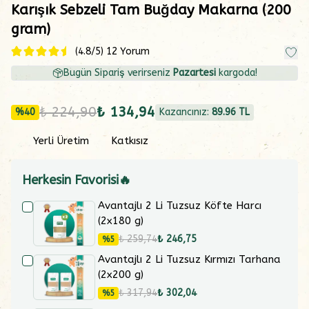
Karışık Sebzeli Tam Buğday Makarna (200
gram)
(
4.8
/5)
12 Yorum
Bugün Sipariş verirseniz
Pazartesi
kargoda!
₺ 224,90
₺ 134,94
%
40
Kazancınız:
89.96
TL
Yerli Üretim
Katkısız
Herkesin Favorisi🔥
Avantajlı 2 Li Tuzsuz Köfte Harcı
(2x180 g)
₺ 259,74
₺ 246,75
%
5
Avantajlı 2 Li Tuzsuz Kırmızı Tarhana
(2x200 g)
₺ 317,94
₺ 302,04
%
5