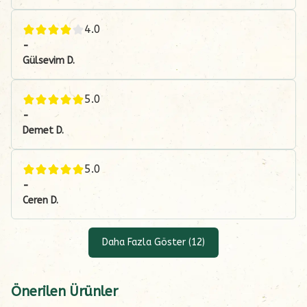
4.0
-
Gülsevim
D.
5.0
-
Demet
D.
5.0
-
Ceren
D.
Daha Fazla Göster
(
12
)
Önerilen Ürünler