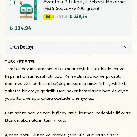
Avantajlı 2 Li Karışık Sebzeli Makarna
(%35 Sebze-2x200 gram)
₺ 251,94
₺ 239,34
%
5
₺ 134,94
Ürün Detayı
TÜRKİYE'DE TEK
Tam buğday makarnasında bu kadar çeşit bir tek bizde var ve
hepsini karıştırmasak olmazdı. Kerevizli, ıspanak ve pırasalı,
domates ve biberli tam buğday makarnalarımızı fırfır şekli ile bir
pakette bir araya getirdik. Hem şeker hastalarına hem de diyet
yapanlara ve sporculara özellikle öneriyoruz.
Hem sebze hem de tam buğday irmiği içermesi nedeniyle lif oranı
klasik makarnaların tam iki katı.
Alerjen notu:
Gluten ve kereviz içerir.
Süt, yumurta ve sert