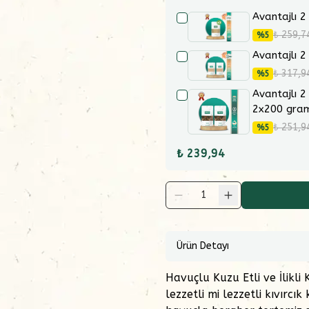
Avantajlı 2
₺ 259,7
%
5
Avantajlı 2
₺ 317,9
%
5
Avantajlı 2
2x200 gra
₺ 251,9
%
5
₺ 239,94
1
Ürün Detayı
Havuçlu Kuzu Etli ve İlikli
lezzetli mi lezzetli kıvırcık