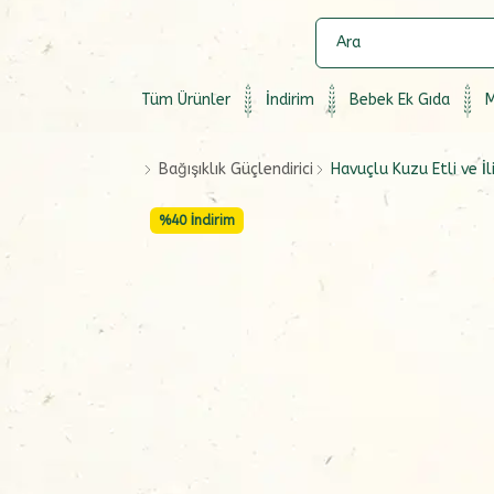
Tüm Ürünler
İndirim
Bebek Ek Gıda
M
Bağışıklık Güçlendirici
Havuçlu Kuzu Etli ve İ
%
40
İndirim