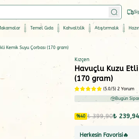
Si
akarnalar
Temel Gıda
Kahvaltılık
Atıştırmalık
Hazır
likli Kemik Suyu Çorbası (170 gram)
Kızçen
Havuçlu Kuzu Etli 
(170 gram)
(
5.0
/5)
2 Yorum
Bugün Sipar
₺ 399,90
₺ 239,9
%
40
Herkesin Favorisi🔥