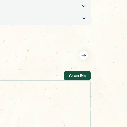
ı
Yorum Ekle