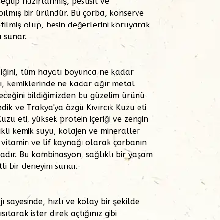
çilip hazırlanmış, pestisit ve
apılmış bir üründür. Bu çorba, konserve
etilmiş olup, besin değerlerini koruyarak
 sunar.
iğini, tüm hayatı boyunca ne kadar
nı, kemiklerinde ne kadar ağır metal
leceğini bildiğimizden bu güzelim ürünü
dik ve Trakya'ya özgü Kıvırcık Kuzu eti
uzu eti, yüksek protein içeriği ve zengin
 ilikli kemik suyu, kolajen ve mineraller
 vitamin ve lif kaynağı olarak çorbanın
tadır. Bu kombinasyon, sağlıklı bir yaşam
tli bir deneyim sunar.
 sayesinde, hızlı ve kolay bir şekilde
ısıtarak ister direk açtığınız gibi