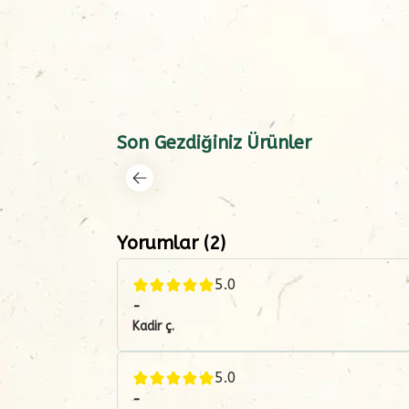
Son Gezdiğiniz Ürünler
Yorumlar
(
2
)
5.0
-
Kadir
ç.
5.0
-