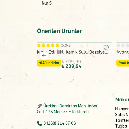
Nur
S.
Önerilen Ürünler
(
5.0
/5)
Kuzu Etli İlikli Kemik Sulu Bezelye
Avanta
Çorbası (165 gram)
Kemik
₺ 399,90
%40 İndirim
g)
%40 İ
₺ 239,94
Makar
Üretim :
Demirtaş Mah. İnönü
Hikaye
Cad. 178 Merkez - Kırklareli
Satış N
Tarifle
0 (288) 214 07 08
Tuğba