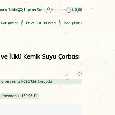
pariş Takibi
Toptan Satış
Hesabım
₺ 0,00
 Karışımlar
Et ve Süt Ürünleri
Bağışıklık Güçlendirici
Set
ve İlikli Kemik Suyu Çorbası
iş verirseniz
Pazartesi
kargoda!
4
Kazancınız:
159.96
TL