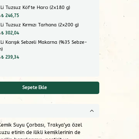
 Li Tuzsuz Köfte Harcı (2x180 g)
4
₺ 246,75
 Li Tuzsuz Kırmızı Tarhana (2x200 g)
4
₺ 302,04
 Li Karışık Sebzeli Makarna (%35 Sebze-
m)
4
₺ 239,34
Sepete Ekle
 Kemik Suyu Çorbası, Trakya'ya özel
 kuzu etinin de ilikli kemiklerinin de