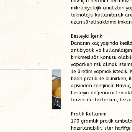
havuçla beraber tertemiz se
mikrobiyolojik analizleri y
teknolojisi kullanılarak ür
uzun süreli saklama imkanı
Besleyici İçerik
Dananın kaç yaşında kesild
antibiyotik vb kullanıldığı
birikmesi söz konusu olabi
yaparken risk almak isteme
ile üretim yapmak istedik. K
besin profili ile bilinirken,
açısından zengindir. Havuç,
besleyici değerini artırmak
tarzını desteklerken, lezze
Pratik Kullanım
170 gramlık pratik ambalajı
hazırlanabilir. İster hafifçe 