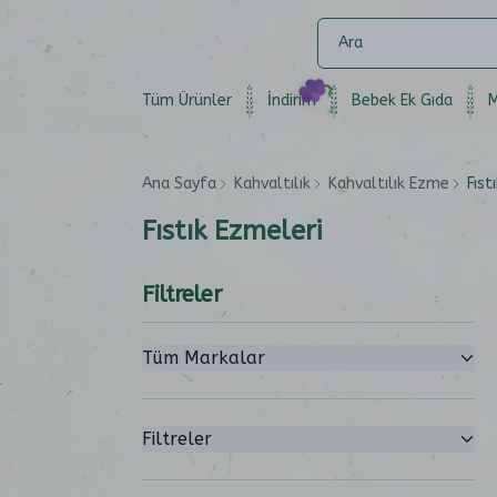
Tüm Ürünler
İndirim
Bebek Ek Gıda
M
Ana Sayfa
Kahvaltılık
Kahvaltılık Ezme
Fıst
Fıstık Ezmeleri
Filtreler
Tüm Markalar
Filtreler