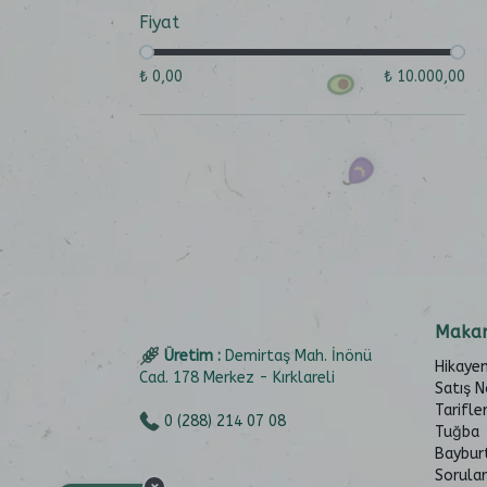
Fiyat
₺ 0,00
₺ 10.000,00
Makar
Üretim :
Demirtaş Mah. İnönü
Hikaye
Cad. 178 Merkez - Kırklareli
Satış N
Tarifle
0 (288) 214 07 08
Tuğba
Baybur
Sorular
×