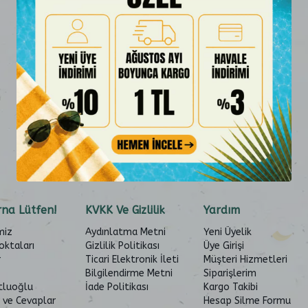
na Lütfen!
KVKK Ve Gizlilik
Yardım
miz
Aydınlatma Metni
Yeni Üyelik
oktaları
Gizlilik Politikası
Üye Girişi
r
Ticari Elektronik İleti
Müşteri Hizmetleri
Bilgilendirme Metni
Siparişlerim
tluoğlu
İade Politikası
Kargo Takibi
 ve Cevaplar
Hesap Silme Formu