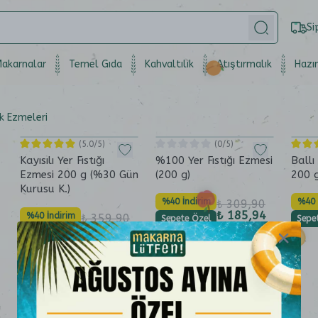
Si
akarnalar
Temel Gıda
Kahvaltılık
Atıştırmalık
Hazır
ık Ezmeleri
(
5.0
/5)
(
0
/5)
Kayısılı Yer Fıstığı
%100 Yer Fıstığı Ezmesi
Ballı
Ezmesi 200 g (%30 Gün
(200 g)
200 
Kurusu K.)
%40 İndirim
%40 
₺ 309,90
₺ 185,94
%40 İndirim
₺ 359,90
Sepete Özel
Sepe
₺ 215,94
Sepete Özel