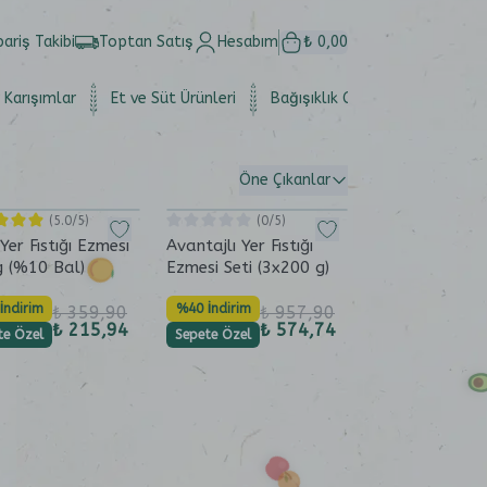
pariş Takibi
Toptan Satış
Hesabım
₺ 0,00
 Karışımlar
Et ve Süt Ürünleri
Bağışıklık Güçlendirici
Set
Öne Çıkanlar
(
5.0
/5)
(
0
/5)
 Yer Fıstığı Ezmesi
Avantajlı Yer Fıstığı
g (%10 Bal)
Ezmesi Seti (3x200 g)
İndirim
%40 İndirim
₺ 359,90
₺ 957,90
₺ 215,94
₺ 574,74
te Özel
Sepete Özel