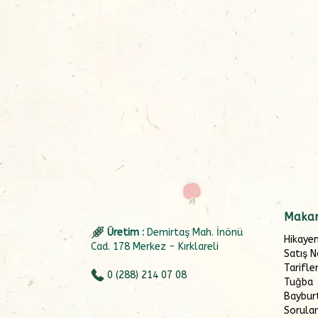
Makar
Üretim :
Demirtaş Mah. İnönü
Hikaye
Cad. 178 Merkez - Kırklareli
Satış N
Tarifle
0 (288) 214 07 08
Tuğba
Baybur
Sorular