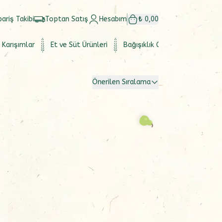
pariş Takibi
Toptan Satış
Hesabım
₺ 0,00
 Karışımlar
Et ve Süt Ürünleri
Bağışıklık Güçlendirici
Set
Önerilen Sıralama