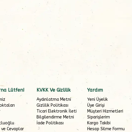
na Lütfen!
KVKK Ve Gizlilik
Yardım
miz
Aydınlatma Metni
Yeni Üyelik
oktaları
Gizlilik Politikası
Üye Girişi
r
Ticari Elektronik İleti
Müşteri Hizmetleri
Bilgilendirme Metni
Siparişlerim
tluoğlu
İade Politikası
Kargo Takibi
 ve Cevaplar
Hesap Silme Formu