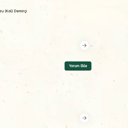
u (Kal) Demirçi
Yorum Ekle