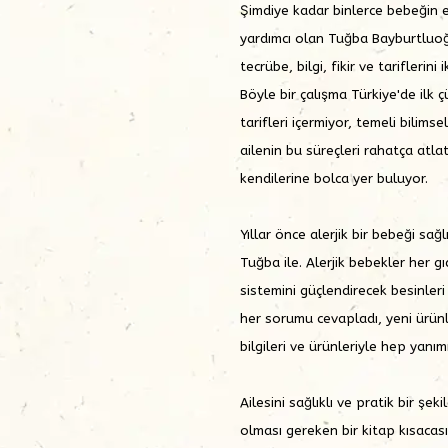
Şimdiye kadar binlerce bebeğin ek
yardımcı olan Tuğba Bayburtluo
tecrübe, bilgi, fikir ve tariflerini
Böyle bir çalışma Türkiye'de ilk
tarifleri içermiyor, temeli bilim
ailenin bu süreçleri rahatça atlat
kendilerine bolca yer buluyor.
Yıllar önce alerjik bir bebeği sağ
Tuğba ile. Alerjik bebekler her gı
sistemini güçlendirecek besinler
her sorumu cevapladı, yeni ürünle
bilgileri ve ürünleriyle hep yanı
Ailesini sağlıklı ve pratik bir 
olması gereken bir kitap kısacası