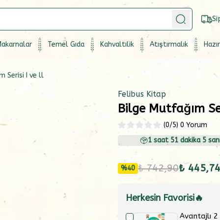
Si
akarnalar
Temel Gıda
Kahvaltılık
Atıştırmalık
Hazır
 Serisi I ve ll
Felibus Kitap
Bilge Mutfağım Seri
(
0
/5)
0 Yorum
1
saat
51
dakika
4
sani
₺ 742,90
₺ 445,7
%
40
Herkesin Favorisi🔥
Avantajlı 2