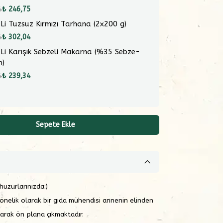
4
₺ 246,75
 Li Tuzsuz Kırmızı Tarhana (2x200 g)
4
₺ 302,04
 Li Karışık Sebzeli Makarna (%35 Sebze-
m)
4
₺ 239,34
Sepete Ekle
huzurlarınızda:)
 yönelik olarak bir gıda mühendisi annenin elinden
olarak ön plana çıkmaktadır.