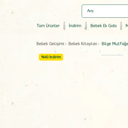
Tüm Ürünler
İndirim
Bebek Ek Gıda
M
Bebek Gelişimi
Bebek Kitapları
Bilge Mutfağım
%
40
İndirim