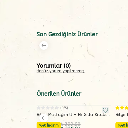
Son Gezdiğiniz Ürünler
Yorumlar
(
0
)
Henüz yorum yapılmamış
Önerilen Ürünler
(
0
/5)
Bilge Mutfağım ll - Ek Gıda Kitabı
Bilge 
(Gözden Geçirilmiş 2. Baskı)
(Gözde
₺ 399,90
%40 İndirim
%40 İ