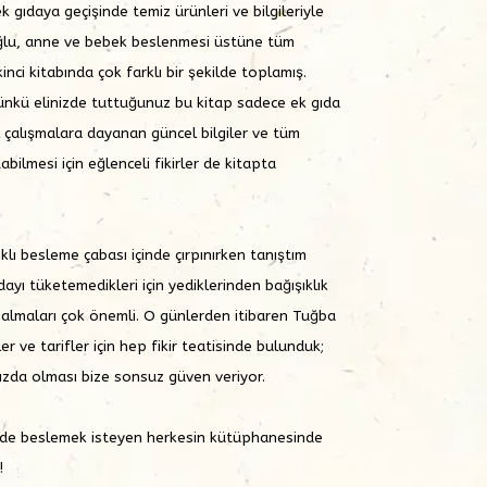
 gıdaya geçişinde temiz ürünleri ve bilgileriyle
ğlu, anne ve bebek beslenmesi üstüne tüm
 ikinci kitabında çok farklı bir şekilde toplamış.
 çünkü elinizde tuttuğunuz bu kitap sadece ek gıda
sel çalışmalara dayanan güncel bilgiler ve tüm
abilmesi için eğlenceli fikirler de kitapta
lıklı besleme çabası içinde çırpınırken tanıştım
dayı tüketemedikleri için yediklerinden bağışıklık
i almaları çok önemli. O günlerden itibaren Tuğba
r ve tarifler için hep fikir teatisinde bulunduk;
mızda olması bize sonsuz güven veriyor.
şekilde beslemek isteyen herkesin kütüphanesinde
!