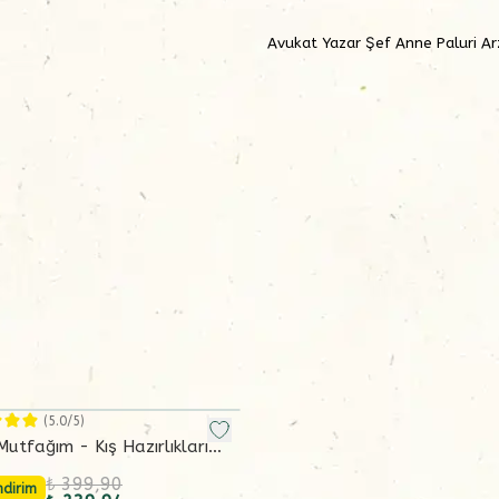
Avukat Yazar Şef Anne Paluri Arz
(
5.0
/5)
Mutfağım - Kış Hazırlıkları
n geçirilmiş 2. baskı)
₺ 399,90
ndirim