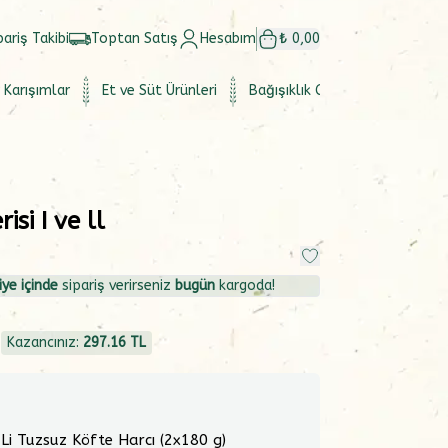
pariş Takibi
Toptan Satış
Hesabım
₺ 0,00
 Karışımlar
Et ve Süt Ürünleri
Bağışıklık Güçlendirici
Set
si I ve ll
ye içinde
sipariş verirseniz
bugün
kargoda!
4
Kazancınız:
297.16
TL
 Li Tuzsuz Köfte Harcı (2x180 g)