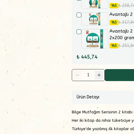
₺ 259,7
%
5
Avantajlı 2
₺ 317,9
%
5
Avantajlı 2
2x200 gra
₺ 251,9
%
5
₺ 445,74
1
Ürün Detayı
Bilge Mutfağım Serisinin 2 kitabı 
Her iki kitap da nihai tüketiciye
Türkiye'de yazılmış ilk kitaplar 