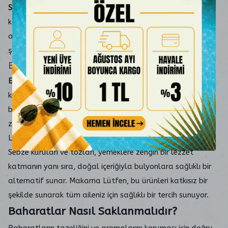
Sebze kuruları ve tozları
, yemeklere zengin bir lezzet
katmanın yanı sıra, doğal içeriğiyla bulyonlara sağlıklı bir
alternatif sunar. Makarna Lütfen, bu ürünleri katkısız bir
şekilde sunarak tüm aileniz için sağlıklı bir tercih sunuyor.
En Çok Kullanılan Baharatlar
En çok tercih edilen baharatlar
, karabiber, pul biber, kekik,
kimyon ve nane gibi lezzet özellikleriyle öne çıkar. Bu
baharatlar, yemeklere benzersiz bir tat katarken aynı
zamanda sağlık faydalarıyla da bilinir. Her biri Makarna
Lütfen'in özenle seçtiği ürünleri arasında yer alır.
Sebze kuruları ve tozları, yemeklere zengin bir lezzet
katmanın yanı sıra, doğal içeriğiyla bulyonlara sağlıklı bir
alternatif sunar. Makarna Lütfen, bu ürünleri katkısız bir
şekilde sunarak tüm aileniz için sağlıklı bir tercih sunuyor.
Baharatlar Nasıl Saklanmalıdır?