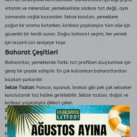
vitamin ve mineraller, yemeklerinize sadece tat değil, aynı
zamanda sağlık kazandırır. Sebze kuruları, yemeklere
yoğun bir aroma katarken, katkısız yapılarıyla tüm aile için
güvenilir bir tercih sunar. Doğru baharat seçimi, her yemek
için lezzeti üst seviyeye taşır.
Baharat Çeşitleri
Baharatlar, yemeklerde farklı tat profilleri oluşturmak için
geniş bir çeşide sahiptir. En çok kullanılan baharatlardan
bazıları şunlardır:
Sebze Tozları:
Pancar, ıspanak, brokoli gibi pek çok sebzeler
kurutularak toz haline getirilebilir. Sebze tozları, doğal ve
katkısız yapılarıyla dikkat çeker.
Sebze Kuruları:
Soğan, sarımsak, kabak gibi sebzeler
kurutularak baharat olarak kullanılabilir.
Klasik Baharatlar:
Karabiber, kimyon, kekik ve pul biber gibi
baharatlar mutfaklarda vazgeçilmezdir.