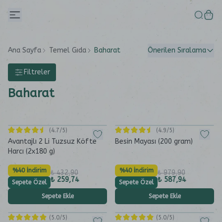
Ana Sayfa
Temel Gıda
Baharat
Önerilen Sıralama
Filtreler
Baharat
(
4.7
/5)
(
4.9
/5)
Avantajlı 2 Li Tuzsuz Köfte
Besin Mayası (200 gram)
Harcı (2x180 g)
%40 İndirim
%40 İndirim
₺ 432,90
₺ 979,90
₺ 259,74
₺ 587,94
Sepete Özel
Sepete Özel
Sepete Ekle
Sepete Ekle
(
5.0
/5)
(
5.0
/5)