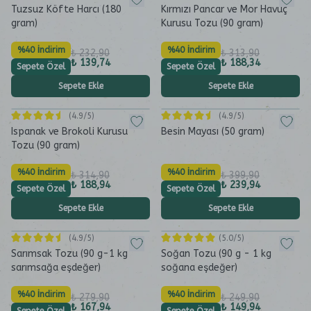
Tuzsuz Köfte Harcı (180
Kırmızı Pancar ve Mor Havuç
gram)
Kurusu Tozu (90 gram)
%40 İndirim
%40 İndirim
₺ 232,90
₺ 313,90
₺ 139,74
₺ 188,34
Sepete Özel
Sepete Özel
Sepete Ekle
Sepete Ekle
(
4.9
/5)
(
4.9
/5)
Ispanak ve Brokoli Kurusu
Besin Mayası (50 gram)
Tozu (90 gram)
%40 İndirim
%40 İndirim
₺ 314,90
₺ 399,90
₺ 188,94
₺ 239,94
Sepete Özel
Sepete Özel
Sepete Ekle
Sepete Ekle
(
4.9
/5)
(
5.0
/5)
Sarımsak Tozu (90 g-1 kg
Soğan Tozu (90 g - 1 kg
sarımsağa eşdeğer)
soğana eşdeğer)
%40 İndirim
%40 İndirim
₺ 279,90
₺ 249,90
₺ 167,94
₺ 149,94