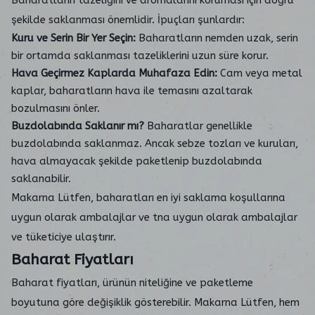
Baharatların tazeliğini ve aromalarını koruması için doğru
şekilde saklanması önemlidir. İpuçları şunlardır:
Kuru ve Serin Bir Yer Seçin:
Baharatların nemden uzak, serin
bir ortamda saklanması tazeliklerini uzun süre korur.
Hava Geçirmez Kaplarda Muhafaza Edin:
Cam veya metal
kaplar, baharatların hava ile temasını azaltarak
bozulmasını önler.
Buzdolabında Saklanır mı?
Baharatlar genellikle
buzdolabında saklanmaz. Ancak sebze tozları ve kuruları,
hava almayacak şekilde paketlenip buzdolabında
saklanabilir.
Makarna Lütfen, baharatları en iyi saklama koşullarına
uygun olarak ambalajlar ve tna uygun olarak ambalajlar
ve tüketiciye ulaştırır.
Baharat Fiyatları
Baharat fiyatları, ürünün niteliğine ve paketleme
boyutuna göre değişiklik gösterebilir. Makarna Lütfen, hem