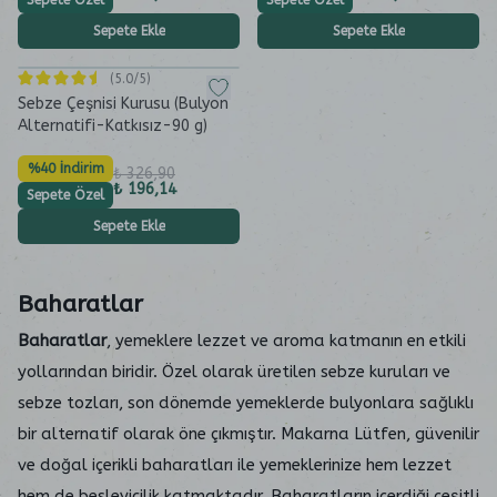
Sepete Özel
Sepete Özel
Sepete Ekle
Sepete Ekle
(
5.0
/5)
Sebze Çeşnisi Kurusu (Bulyon
Alternatifi-Katkısız-90 g)
%40 İndirim
₺ 326,90
₺ 196,14
Sepete Özel
Sepete Ekle
Baharatlar
Baharatlar
, yemeklere lezzet ve aroma katmanın en etkili
yollarından biridir. Özel olarak üretilen sebze kuruları ve
sebze tozları, son dönemde yemeklerde bulyonlara sağlıklı
bir alternatif olarak öne çıkmıştır. Makarna Lütfen, güvenilir
ve doğal içerikli baharatları ile yemeklerinize hem lezzet
hem de besleyicilik katmaktadır. Baharatların içerdiği çeşitli