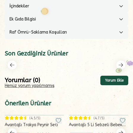
İçindekiler
Ek Gıda Bilgisi
Raf Ömrü-Saklama Koşulları
Son Gezdiğiniz Ürünler
Yorumlar
(
0
)
Yorum Ekle
Henüz yorum yapılmamış
Önerilen Ürünler
(
4.5
/5)
(
4.7
/5)
Avantajlı Trakya Peynir Seti
Avantajlı 5 Li Sebzeli Bebek
Çorba Seti