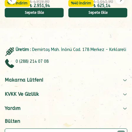
₺ 4.919,90
₺ 1.041,90
%40 İndirim
%40 İndirim
₺ 2.951,94
₺ 625,14
Sepete Ekle
Sepete Ekle
Üretim :
Demirtaş Mah. İnönü Cad. 178 Merkez - Kırklareli
0 (288) 214 07 08
Makarna Lütfen!
KVKK Ve Gizlilik
Yardım
Bülten