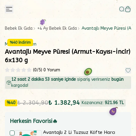
Bebek Ek Gıda
+4 Ay Bebek Ek Gıda
Avantajlı Meyve Püresi (Arm
%
40
İndirim
Makarna Lütfen
Avantajlı Meyve Püresi (Armut-Kayısı-İncir)
6x130 g
(
0
/5)
0 Yorum
12
saat
2
dakika
53
saniye içinde
sipariş verirseniz
bugün
kargoda!
₺ 2.304,90
₺ 1.382,94
%
40
Kazancınız:
921.96
TL
Herkesin Favorisi🔥
Avantajlı 2 Li Tuzsuz Köfte Harcı