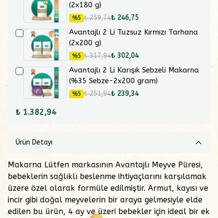
(2x180 g)
₺ 259,74
₺ 246,75
%
5
Avantajlı 2 Li Tuzsuz Kırmızı Tarhana
(2x200 g)
₺ 317,94
₺ 302,04
%
5
Avantajlı 2 Li Karışık Sebzeli Makarna
(%35 Sebze-2x200 gram)
₺ 251,94
₺ 239,34
%
5
₺ 1.382,94
Ürün Detayı
Makarna Lütfen markasının Avantajlı Meyve Püresi,
bebeklerin sağlıklı beslenme ihtiyaçlarını karşılamak
üzere özel olarak formüle edilmiştir. Armut, kayısı ve
incir gibi doğal meyvelerin bir araya gelmesiyle elde
edilen bu ürün, 4 ay ve üzeri bebekler için ideal bir ek