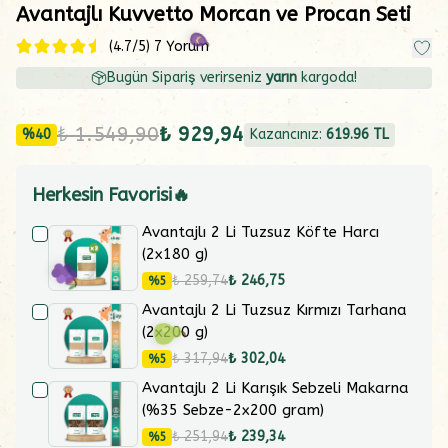
Avantajlı Kuvvetto Morcan ve Procan Seti
(
4.7
/5)
7 Yorum
Bugün Sipariş verirseniz
yarın
kargoda!
₺ 1.549,90
₺ 929,94
%
40
Kazancınız:
619.96
TL
Herkesin Favorisi🔥
Avantajlı 2 Li Tuzsuz Köfte Harcı
(2x180 g)
₺ 259,74
₺ 246,75
%
5
Avantajlı 2 Li Tuzsuz Kırmızı Tarhana
(2x200 g)
₺ 317,94
₺ 302,04
%
5
Avantajlı 2 Li Karışık Sebzeli Makarna
(%35 Sebze-2x200 gram)
₺ 251,94
₺ 239,34
%
5