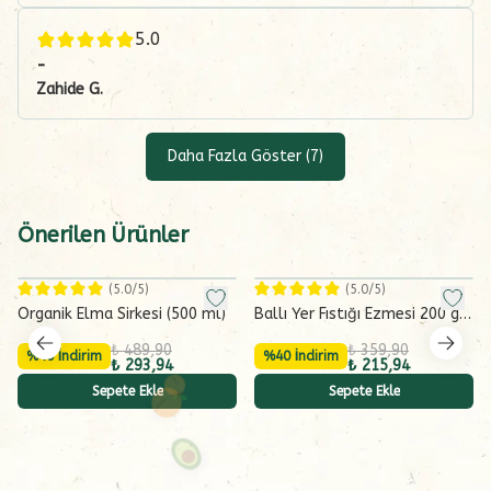
5.0
-
Zahide
G.
Daha Fazla Göster
(
7
)
Önerilen Ürünler
(
5.0
/5)
(
5.0
/5)
Organik Elma Sirkesi (500 ml)
Ballı Yer Fıstığı Ezmesi 200 g
(%10 Bal)
₺ 489,90
₺ 359,90
%40 İndirim
%40 İndirim
₺ 293,94
₺ 215,94
Sepete Ekle
Sepete Ekle