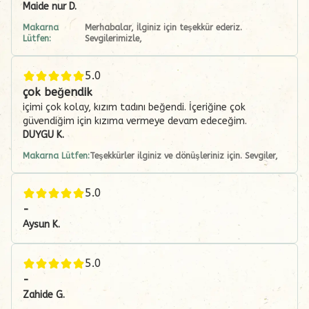
Maide nur
D.
Makarna
Merhabalar, İlginiz için teşekkür ederiz.
Lütfen:
Sevgilerimizle,
5.0
çok beğendik
içimi çok kolay, kızım tadını beğendi. İçeriğine çok
güvendiğim için kızıma vermeye devam edeceğim.
DUYGU
K.
Makarna Lütfen:
Teşekkürler ilginiz ve dönüşleriniz için. Sevgiler,
5.0
-
Aysun
K.
5.0
-
Zahide
G.