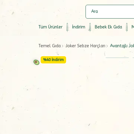
Tüm Ürünler
İndirim
Bebek Ek Gıda
M
Temel Gıda
Joker Sebze Harçları
Avantajlı Jo
%
40
İndirim