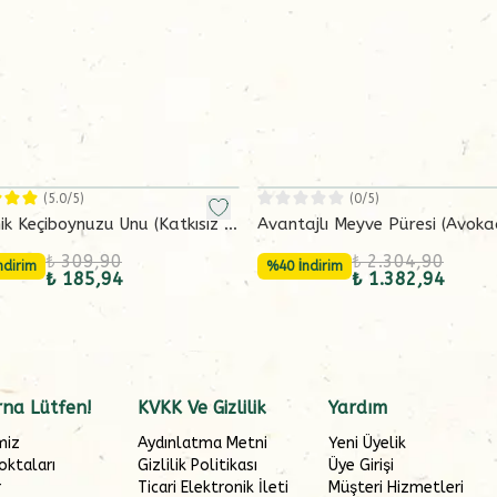
(
5.0
/5)
(
0
/5)
k Keçiboynuzu Unu (Katkısız -
Avantajlı Meyve Püresi (Avok
ram)
Mango-Elma) 6x130 g
₺ 309,90
₺ 2.304,90
ndirim
%40 İndirim
₺ 185,94
₺ 1.382,94
na Lütfen!
KVKK Ve Gizlilik
Yardım
miz
Aydınlatma Metni
Yeni Üyelik
oktaları
Gizlilik Politikası
Üye Girişi
r
Ticari Elektronik İleti
Müşteri Hizmetleri