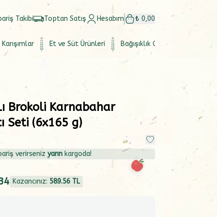
pariş Takibi
Toptan Satış
Hesabım
₺ 0,00
 Karışımlar
Et ve Süt Ürünleri
Bağışıklık Güçlendirici
Set
Lı Brokoli Karnabahar
ı Seti (6x165 g)
ariş verirseniz
yarın
kargoda!
34
Kazancınız:
589.56
TL