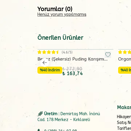
Yorumlar
(
0
)
Henüz yorum yapılmamış
Önerilen Ürünler
(
4.6
/5)
Beyaz (Şekersiz) Puding Karışımı
Organi
(145 gram)
250 g
₺ 272,90
%40 İndirim
%40 İ
₺ 163,74
Makar
Üretim :
Demirtaş Mah. İnönü
Hikaye
Cad. 178 Merkez - Kırklareli
Satış N
Tarifle