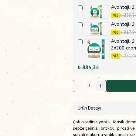
Avantajlı 2
₺ 259,7
%
5
Avantajlı 2
₺ 317,9
%
5
Avantajlı 2
2x200 gra
₺ 251,9
%
5
₺ 884,34
1
Ürün Detayı
Çok istediniz yaptık. Klasik domat
sebze çeşnisi, brokoli, pırasa ve
salçalı makarna yedik sansın, siz 