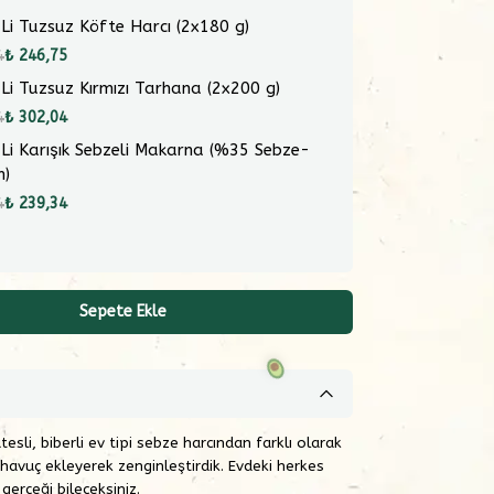
 Li Tuzsuz Köfte Harcı (2x180 g)
4
₺ 246,75
 Li Tuzsuz Kırmızı Tarhana (2x200 g)
4
₺ 302,04
 Li Karışık Sebzeli Makarna (%35 Sebze-
m)
4
₺ 239,34
Sepete Ekle
esli, biberli ev tipi sebze harcından farklı olarak
 havuç ekleyerek zenginleştirdik. Evdeki herkes
gerçeği bileceksiniz.