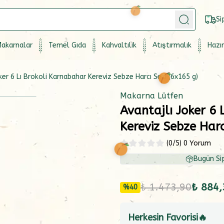
Si
akarnalar
Temel Gıda
Kahvaltılık
Atıştırmalık
Hazır
ker 6 Lı Brokoli Karnabahar Kereviz Sebze Harcı Seti (6x165 g)
Makarna Lütfen
Avantajlı Joker 6 
Kereviz Sebze Harc
(
0
/5)
0 Yorum
Bugün Sip
₺ 1.473,90
₺ 884,
%
40
Herkesin Favorisi🔥