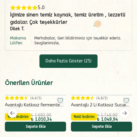
5.0
İçimize sinen temiz kaynak, temiz üretim , lezzetli
gıdalar. Çok teşekkürler
Dilek
T.
Makarna
Merhabalar, Geri bildiriminiz için teşekkür ederiz.
Lütfen:
Sevgilerimizle,
Daha Fazla Göster
(
25
)
Önerilen Ürünler
(
4.6
/5)
(
4.8
/5)
Avantajlı Katkısız Fermente
Avantajlı 2 Li Katkısız Sucuk
Sucuk ve Frankfurter Dana
Seti
₺ 1.683,90
₺ 1.749,90
Sosis Seti
%40 İndirim
%40 İndirim
₺ 1.010,34
₺ 1.049,94
Sepete Ekle
Sepete Ekle