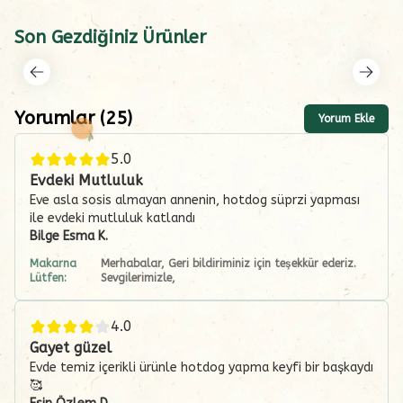
Son Gezdiğiniz Ürünler
Yorumlar
(
25
)
Yorum Ekle
5.0
Evdeki Mutluluk
Eve asla sosis almayan annenin, hotdog süprzi yapması
ile evdeki mutluluk katlandı
Bilge Esma
K.
Makarna
Merhabalar, Geri bildiriminiz için teşekkür ederiz.
Lütfen:
Sevgilerimizle,
4.0
Gayet güzel
Evde temiz içerikli ürünle hotdog yapma keyfi bir başkaydı
🥰