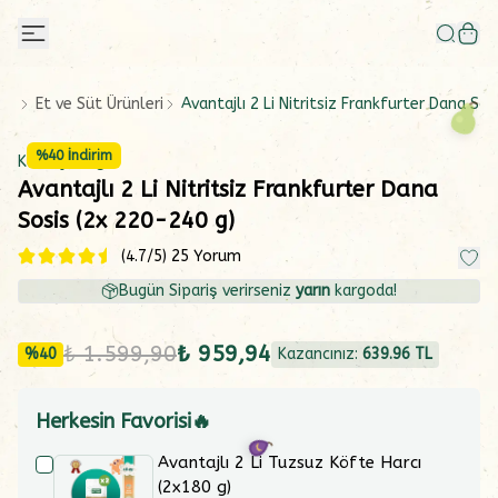
Et ve Süt Ürünleri
Avantajlı 2 Li Nitritsiz Frankfurter Dana So
%
40
İndirim
Kuka Çiftliği
Avantajlı 2 Li Nitritsiz Frankfurter Dana
Sosis (2x 220-240 g)
(
4.7
/5)
25 Yorum
Bugün Sipariş verirseniz
yarın
kargoda!
₺ 1.599,90
₺ 959,94
%
40
Kazancınız:
639.96
TL
Herkesin Favorisi🔥
Avantajlı 2 Li Tuzsuz Köfte Harcı
(2x180 g)