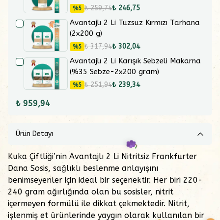
₺ 259,74
₺ 246,75
%
5
Avantajlı 2 Li Tuzsuz Kırmızı Tarhana
(2x200 g)
₺ 317,94
₺ 302,04
%
5
Avantajlı 2 Li Karışık Sebzeli Makarna
(%35 Sebze-2x200 gram)
₺ 251,94
₺ 239,34
%
5
₺ 959,94
Ürün Detayı
Kuka Çiftliği’nin Avantajlı 2 Li Nitritsiz Frankfurter
Dana Sosis, sağlıklı beslenme anlayışını
benimseyenler için ideal bir seçenektir. Her biri 220-
240 gram ağırlığında olan bu sosisler, nitrit
içermeyen formülü ile dikkat çekmektedir. Nitrit,
işlenmiş et ürünlerinde yaygın olarak kullanılan bir