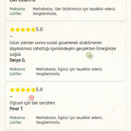
Esin Özlem
D.
Makarna
Merhabalar, Geri bildiriminiz için teşekkür ederiz.
Lütfen:
Sevgilerimizle,
5.0
-
Uzun zaman sonra sosisi güvenerek alabilmenin
dayanılmaz rahatlığı içerisindeyim gerçekten Emeğinize
sağlık
Derya
G.
Makarna
Merhabalar, İlginiz için teşekkür ederiz.
Lütfen:
Sevgilerimizle,
5.0
-
Oğlum için tek tercihim
Pınar
T.
Makarna
Merhabalar, İlginiz için teşekkür ederiz.
Lütfen:
Sevgilerimizle,