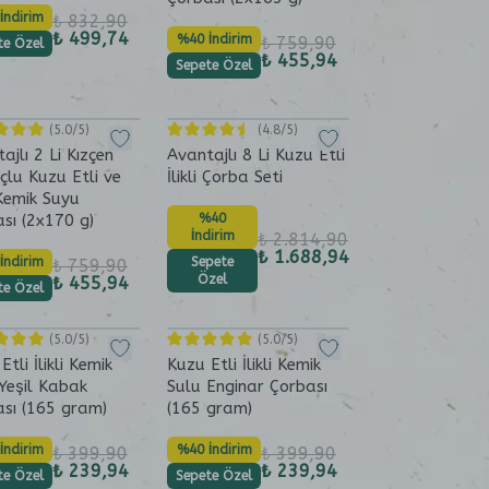
İndirim
₺ 832,90
₺ 499,74
%40 İndirim
₺ 759,90
te Özel
₺ 455,94
Sepete Özel
(
5.0
/5)
(
4.8
/5)
ajlı 2 Li Kızçen
Avantajlı 8 Li Kuzu Etli
lu Kuzu Etli ve
İlikli Çorba Seti
i Kemik Suyu
sı (2x170 g)
%40
İndirim
₺ 2.814,90
₺ 1.688,94
İndirim
Sepete
₺ 759,90
Özel
₺ 455,94
te Özel
(
5.0
/5)
(
5.0
/5)
Etli İlikli Kemik
Kuzu Etli İlikli Kemik
Yeşil Kabak
Sulu Enginar Çorbası
sı (165 gram)
(165 gram)
İndirim
%40 İndirim
₺ 399,90
₺ 399,90
₺ 239,94
₺ 239,94
te Özel
Sepete Özel