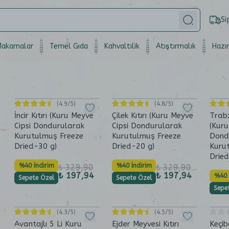
Si
akarnalar
Temel Gıda
Kahvaltılık
Atıştırmalık
Hazır
(
4.9
/5)
(
4.8
/5)
İncir Kıtırı (Kuru Meyve
Çilek Kıtırı (Kuru Meyve
Trabz
Cipsi Dondurularak
Cipsi Dondurularak
(Kuru
Kurutulmuş Freeze
Kurutulmuş Freeze
Dond
Dried-30 g)
Dried-20 g)
Kuru
Dried
%40 İndirim
%40 İndirim
₺ 329,90
₺ 329,90
₺ 197,94
₺ 197,94
%40 
Sepete Özel
Sepete Özel
Sepe
(
4.3
/5)
(
4.5
/5)
Avantajlı 5 Li Kuru
Ejder Meyvesi Kıtırı
Keçib