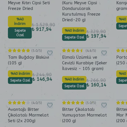
Meyve Kıtırı Cipsi Seti
(Kuru Meyve Cipsi
Karış
Freeze Dried
Dondurularak
gram
Kurutulmuş Freeze
%40
Dried-20 g)
%40 
İndirim
₺ 1.529,90
Sepe
₺ 917,94
Sepete
%40 İndirim
₺ 329,90
Özel
₺ 197,94
Sepete Özel
(
5.0
/5)
(
4.6
/5)
Tam Buğday Bisküvi
Elmalı Üzümlü ve
Porta
(105 g)
Cevizli Kurabiye (Şeker
(250
İlavesiz - 105 gram)
%40 İndirim
%40 
₺ 244,90
₺ 146,94
%40 İndirim
₺ 266,90
Sepete Özel
Sepe
₺ 160,14
Sepete Özel
(
4.0
/5)
(
5.0
/5)
Avantajlı Bitter
Bitter Çikolatalı
Bitte
Çikolatalı Marmelat
Yumuşatan Marmelat
Mor 
Seti (2x 200g)
(200 g)
(200 