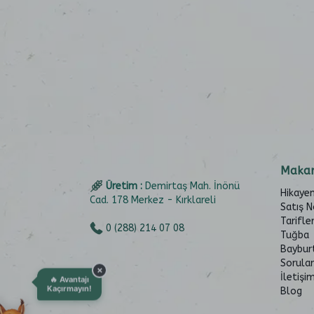
Makar
Üretim :
Demirtaş Mah. İnönü
Hikaye
Cad. 178 Merkez - Kırklareli
Satış N
Tarifle
0 (288) 214 07 08
Tuğba
Baybur
Sorular
×
İletişi
🔥 Avantajı
Kaçırmayın!
Blog