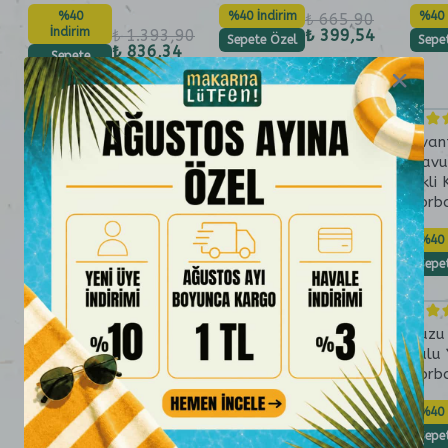
%40
%40 İndirim
%40 
₺ 665,90
İndirim
₺ 1.393,90
₺ 399,54
Sepete Özel
Sepe
₺ 836,34
Sepete
Özel
(
0
/5)
(
0
/5)
Avantajlı 2 Li Kızçen
Avantajlı 2 Li Kızçen
Avant
Kuzu Etli İlikli Kemik
Kuzu Etli İlikli Kemik
Havuç
Sulu Enginar Çorbası
Sulu Bezelye Çorbası
İlikl
(2x165 g)
(2x165 g)
Çorba
%40 İndirim
%40 İndirim
%40 
₺ 759,90
₺ 759,90
₺ 455,94
₺ 455,94
Sepete Özel
Sepete Özel
Sepe
(
5.0
/5)
(
4.5
/5)
Avantajlı Trakya
Avantajlı 4 Lü Kuzu
Kuzu 
Karaçalı Çiçek Meşe
Etli İlikli Çorba Seti
Sulu 
Balı Seti
Çorba
%40
İndirim
₺ 1.486,90
%40
%40 
₺ 892,14
İndirim
₺ 2.267,90
Sepete
Sepe
₺ 1.360,74