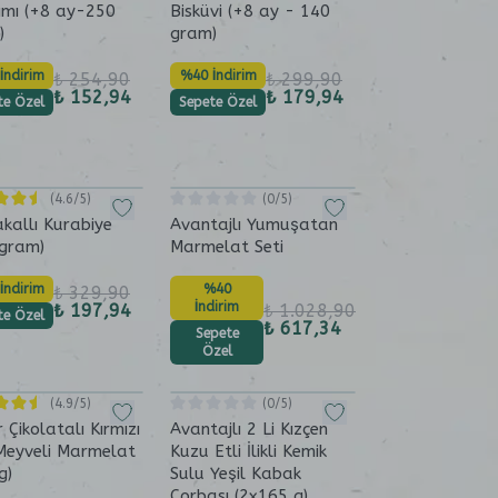
ımı (+8 ay-250
Bisküvi (+8 ay - 140
)
gram)
İndirim
%40 İndirim
₺ 254,90
₺ 299,90
₺ 152,94
₺ 179,94
te Özel
Sepete Özel
(
4.6
/5)
(
0
/5)
kallı Kurabiye
Avantajlı Yumuşatan
 gram)
Marmelat Seti
İndirim
%40
₺ 329,90
İndirim
₺ 197,94
₺ 1.028,90
te Özel
₺ 617,34
Sepete
Özel
(
4.9
/5)
(
0
/5)
r Çikolatalı Kırmızı
Avantajlı 2 Li Kızçen
Meyveli Marmelat
Kuzu Etli İlikli Kemik
g)
Sulu Yeşil Kabak
Çorbası (2x165 g)