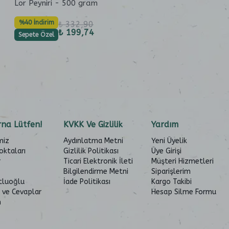
Lor Peyniri - 500 gram
%40 İndirim
₺ 332,90
₺ 199,74
Sepete Özel
na Lütfen!
KVKK Ve Gizlilik
Yardım
miz
Aydınlatma Metni
Yeni Üyelik
oktaları
Gizlilik Politikası
Üye Girişi
r
Ticari Elektronik İleti
Müşteri Hizmetleri
Bilgilendirme Metni
Siparişlerim
tluoğlu
İade Politikası
Kargo Takibi
 ve Cevaplar
Hesap Silme Formu
m