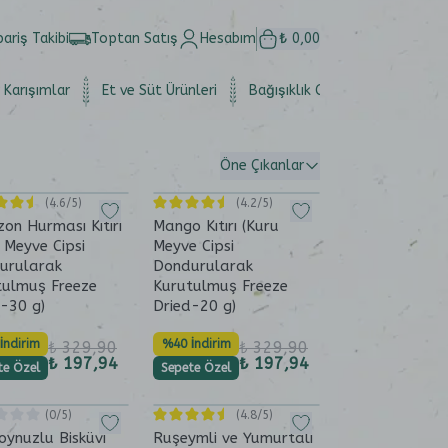
pariş Takibi
Toptan Satış
Hesabım
₺ 0,00
 Karışımlar
Et ve Süt Ürünleri
Bağışıklık Güçlendirici
Set
Öne Çıkanlar
(
4.6
/5)
(
4.2
/5)
on Hurması Kıtırı
Mango Kıtırı (Kuru
 Meyve Cipsi
Meyve Cipsi
urularak
Dondurularak
tulmuş Freeze
Kurutulmuş Freeze
-30 g)
Dried-20 g)
İndirim
%40 İndirim
₺ 329,90
₺ 329,90
₺ 197,94
₺ 197,94
te Özel
Sepete Özel
(
0
/5)
(
4.8
/5)
oynuzlu Bisküvi
Ruşeymli ve Yumurtalı