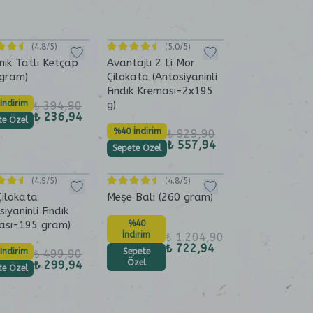
(
4.8
/5)
(
5.0
/5)
ik Tatlı Ketçap
Avantajlı 2 Li Mor
 gram)
Çilokata (Antosiyaninli
Fındık Kreması-2x195
İndirim
g)
₺ 394,90
₺ 236,94
te Özel
%40 İndirim
₺ 929,90
₺ 557,94
Sepete Özel
(
4.9
/5)
(
4.8
/5)
Çilokata
Meşe Balı (260 gram)
siyaninli Fındık
ası-195 gram)
%40
İndirim
₺ 1.204,90
₺ 722,94
İndirim
Sepete
₺ 499,90
Özel
₺ 299,94
te Özel