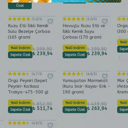
Özel
Sepete
Özel
(
5.0
/5)
(
5.0
/5)
Kuzu Etli İlikli Kemik
Havuçlu Kuzu Etli ve
Organ
Sulu Bezelye Çorbası
İlikli Kemik Suyu
(300
(165 gram)
Çorbası (170 gram)
%40 
%40 İndirim
%40 İndirim
₺ 399,90
₺ 399,90
Sepe
₺ 239,94
₺ 239,94
Sepete Özel
Sepete Özel
(
4.7
/5)
(
4.8
/5)
Örgü Peyniri (Sepet
Yumuşatan Marmelat
Mor 
Peyniri-Katkısız
(Kuru İncir-Kayısı-Erik -
(Anto
Trakya-475-500 g)
190 gram)
Krem
%40 İndirim
%40 İndirim
%40 
₺ 852,90
₺ 439,90
₺ 511,74
₺ 263,94
Sepete Özel
Sepete Özel
Sepe
(
4.9
/5)