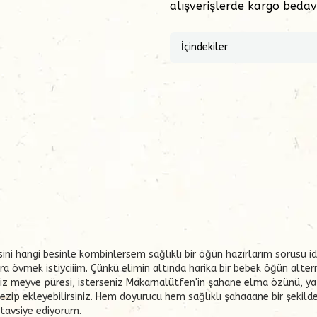
alışverişlerde kargo bedava
İçindekiler
ini hangi besinle kombinlersem sağlıklı bir öğün hazırlarım sorusu id
övmek istiyciiim. Çünkü elimin altında harika bir bebek öğün alternat
seniz meyve püresi, isterseniz Makarnalütfen'in şahane elma özünü, ya 
 ezip ekleyebilirsiniz. Hem doyurucu hem sağlıklı şahaaane bir şekild
e tavsiye ediyorum.