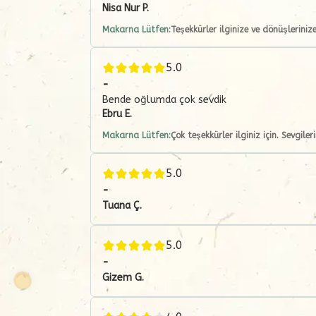
Nisa Nur
P.
Makarna Lütfen:
Teşekkürler ilginize ve dönüşlerinize
5.0
-
Bende oğlumda çok sevdik
Ebru
E.
Makarna Lütfen:
Çok teşekkürler ilginiz için. Sevgiler
5.0
-
Tuana
Ç.
5.0
-
Gizem
G.