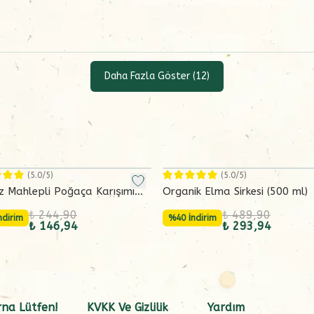
Daha Fazla Göster
(
12
)
(
5.0
/5)
(
5.0
/5)
z Mahlepli Poğaça Karışımı
Organik Elma Sirkesi (500 ml)
gram)
₺ 244,90
₺ 489,90
ndirim
%40 İndirim
₺ 146,94
₺ 293,94
na Lütfen!
KVKK Ve Gizlilik
Yardım