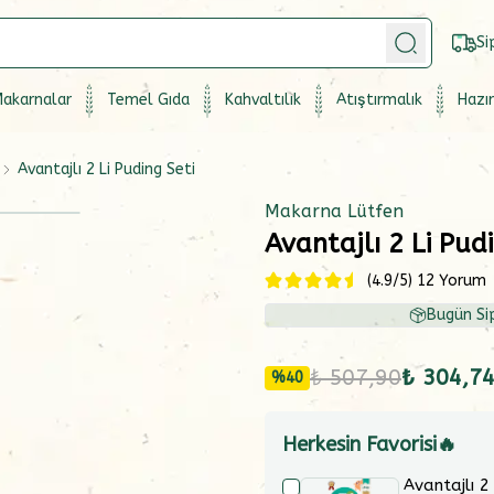
Si
akarnalar
Temel Gıda
Kahvaltılık
Atıştırmalık
Hazır
Avantajlı 2 Li Puding Seti
Makarna Lütfen
Avantajlı 2 Li Pud
(
4.9
/5)
12 Yorum
Bugün Sip
₺ 507,90
₺ 304,7
%
40
Herkesin Favorisi🔥
Avantajlı 2