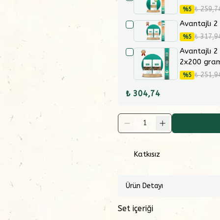
₺ 259,7
%
5
Avantajlı 2
₺ 317,9
%
5
Avantajlı 2
2x200 gra
₺ 251,9
%
5
₺ 304,74
1
Katkısız
Ürün Detayı
Set içeriği