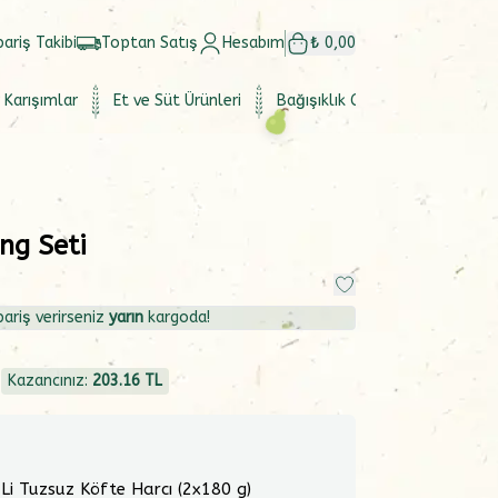
pariş Takibi
Toptan Satış
Hesabım
₺ 0,00
 Karışımlar
Et ve Süt Ürünleri
Bağışıklık Güçlendirici
Set
ing Seti
ariş verirseniz
yarın
kargoda!
4
Kazancınız:
203.16
TL
 Li Tuzsuz Köfte Harcı (2x180 g)