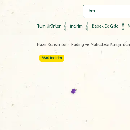
Tüm Ürünler
İndirim
Bebek Ek Gıda
M
Hazır Karışımlar
Puding ve Muhallebi Karışımları
%
40
İndirim