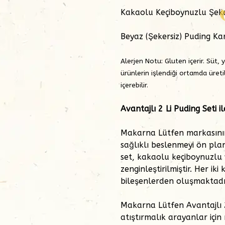
Kakaolu Keçiboynuzlu Şeke
Beyaz (Şekersiz) Puding Ka
Alerjen Notu:
Gluten içerir. Süt,
ürünlerin işlendiği ortamda üreti
içerebilir.
Avantajlı 2 Li Puding Seti i
Makarna Lütfen markasının
sağlıklı beslenmeyi ön plan
set, kakaolu keçiboynuzlu 
zenginleştirilmiştir. Her i
bileşenlerden oluşmaktadı
Makarna Lütfen Avantajlı 2 
atıştırmalık arayanlar için