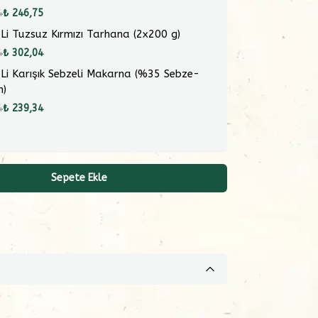
4
₺ 246,75
 Li Tuzsuz Kırmızı Tarhana (2x200 g)
4
₺ 302,04
 Li Karışık Sebzeli Makarna (%35 Sebze-
m)
4
₺ 239,34
Sepete Ekle